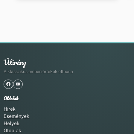
Útirány
A klasszikus emberi értékek otthona
Oldalak
Hírek
Események
Helyek
Oldalak