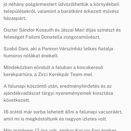
jó néhány polgármestert üdvözölhettük a környékbeli
településekről, valamint a barátként érkezett művész
házaspárt,
Oszter Sándor Kossuth és Jászai Mari díjas színészt és
feleségét Failoni Donatella zongoraművészt.
Szabó Dani, aki a Pannon Várszínház lelkes fiatalja
humoros nótákat énekelt.
Mindeközben elindult a faluban a kincskereső
kerékpártúra, a Zirci Kerékpár Team-mel.
A falunapi köszöntő után, eredményhirdetés és az
ajándékvadászat tárgyi nyereményeinek kiosztása
következett.
16 órától már sorba lehetett állni a falunapi vacsoráért,
amit mi is megkóstoltunk és nagyon ízletes volt.
Már majdnem 17 óra volt, amikor Kaczor Feri énekes