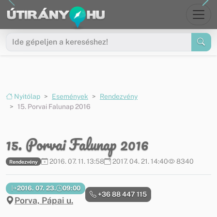
Ugrás a menüre
Ugrás a tartalomra
Nyitólap
Események
Rendezvény
15. Porvai Falunap 2016
15. Porvai Falunap 2016
2016. 07. 11. 13:58
2017. 04. 21. 14:40
8340
Rendezvény
2016. 07. 23.
09:00
+36 88 447 115
Porva, Pápai u.