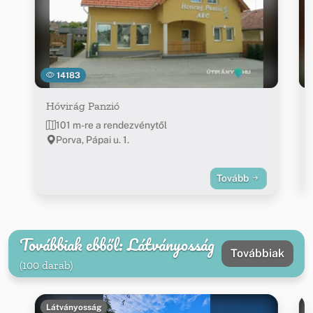
14183
Hóvirág Panzió
101 m-re a rendezvénytől
Porva, Pápai u. 1.
Tovább
Továbbiak ebből: Látványosság
Továbbiak
(100 darab)
Látványosság