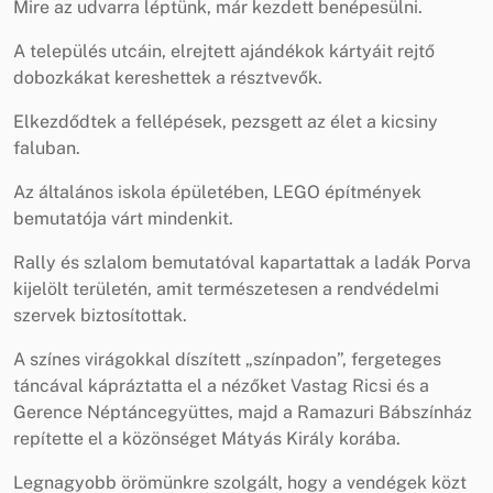
Mire az udvarra léptünk, már kezdett benépesülni.
A település utcáin, elrejtett ajándékok kártyáit rejtő
dobozkákat kereshettek a résztvevők.
Elkezdődtek a fellépések, pezsgett az élet a kicsiny
faluban.
Az általános iskola épületében, LEGO építmények
bemutatója várt mindenkit.
Rally és szlalom bemutatóval kapartattak a ladák Porva
kijelölt területén, amit természetesen a rendvédelmi
szervek biztosítottak.
A színes virágokkal díszített „színpadon”, fergeteges
táncával kápráztatta el a nézőket Vastag Ricsi és a
Gerence Néptáncegyüttes, majd a Ramazuri Bábszínház
repítette el a közönséget Mátyás Király korába.
Legnagyobb örömünkre szolgált, hogy a vendégek közt