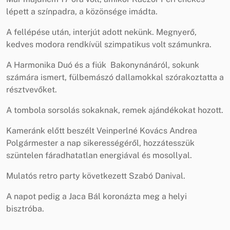
lépett a színpadra, a közönsége imádta.
A fellépése után, interjút adott nekünk. Megnyerő,
kedves modora rendkívül szimpatikus volt számunkra.
A Harmonika Duó és a fiúk Bakonynánáról, sokunk
számára ismert, fülbemászó dallamokkal szórakoztatta a
résztvevőket.
A tombola sorsolás sokaknak, remek ajándékokat hozott.
Kameránk előtt beszélt Veinperlné Kovács Andrea
Polgármester a nap sikerességéről, hozzátesszük
szüntelen fáradhatatlan energiával és mosollyal.
Mulatós retro party következett Szabó Danival.
A napot pedig a Jaca Bál koronázta meg a helyi
bisztróba.