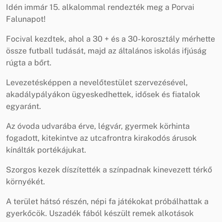
Idén immár 15. alkalommal rendezték meg a Porvai
Falunapot!
Focival kezdtek, ahol a 30 + és a 30- korosztály mérhette
össze futball tudását, majd az általános iskolás ifjúság
rúgta a bőrt.
Levezetésképpen a nevelőtestület szervezésével,
akadálypályákon ügyeskedhettek, idősek és fiatalok
egyaránt.
Az óvoda udvarába érve, légvár, gyermek körhinta
fogadott, kitekintve az utcafrontra kirakodós árusok
kínálták portékájukat.
Szorgos kezek díszítették a színpadnak kinevezett térkő
környékét.
A terület hátsó részén, népi fa játékokat próbálhattak a
gyerkőcök. Uszadék fából készült remek alkotások