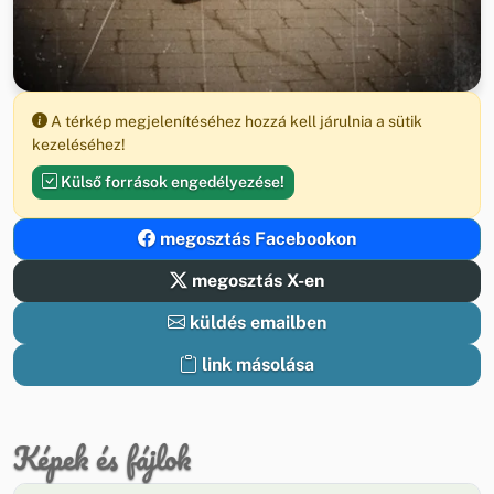
A térkép megjelenítéséhez hozzá kell járulnia a sütik
kezeléséhez!
Külső források engedélyezése!
megosztás Facebookon
megosztás X-en
küldés emailben
link másolása
Képek és fájlok