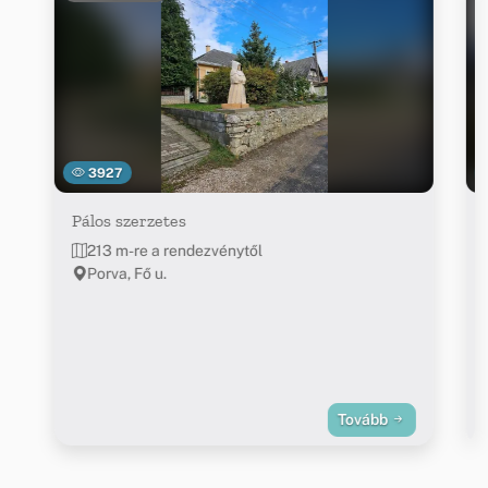
3927
Pálos szerzetes
213 m-re a rendezvénytől
Porva, Fő u.
Tovább