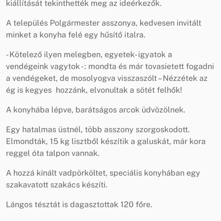
kiállítását tekinthették meg az ideérkezők.
A település Polgármester asszonya, kedvesen invitált
minket a konyha felé egy hűsítő italra.
- Kötelező ilyen melegben, egyetek- igyatok a
vendégeink vagytok - : mondta és már tovasietett fogadni
a vendégeket, de mosolyogva visszaszólt – Nézzétek az
ég is kegyes hozzánk, elvonultak a sötét felhők!
A konyhába lépve, barátságos arcok üdvözölnek.
Egy hatalmas üstnél, több asszony szorgoskodott.
Elmondták, 15 kg lisztből készítik a galuskát, már kora
reggel óta talpon vannak.
A hozzá kínált vadpörköltet, speciális konyhában egy
szakavatott szakács készíti.
Lángos tésztát is dagasztottak 120 főre.