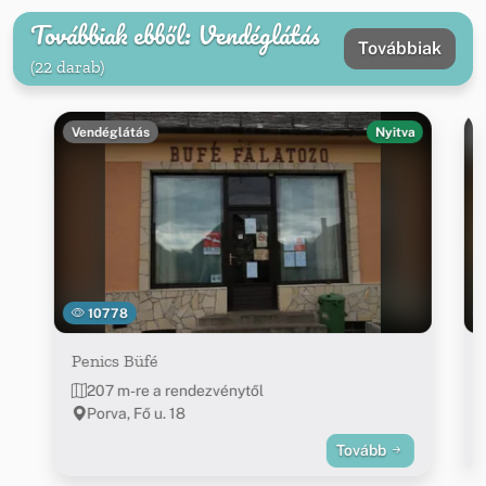
Továbbiak ebből: Vendéglátás
Továbbiak
(22 darab)
Vendéglátás
Nyitva
10778
Penics Büfé
207 m-re a rendezvénytől
Porva, Fő u. 18
Tovább