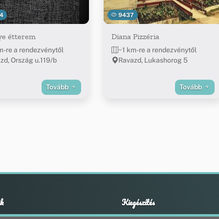
4
9437
ye étterem
Diana Pizzéria
m-re a rendezvénytől
~1 km-re a rendezvénytől
zd, Ország u.119/b
Ravazd, Lukashorog 5
Tovább
Tovább
k
Kiegészítés