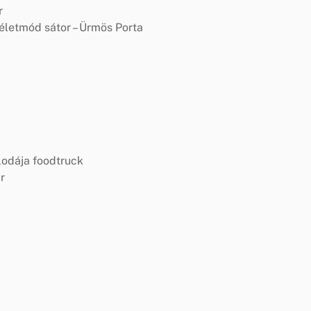
r
életmód sátor – Ürmös Porta
lodája foodtruck
r