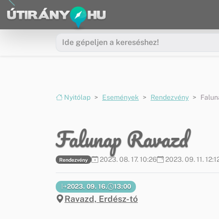
Ugrás a menüre
Ugrás a tartalomra
Nyitólap
Események
Rendezvény
Falun
Falunap Ravazd
2023. 08. 17. 10:26
2023. 09. 11. 12:1
Rendezvény
2023. 09. 16.
13:00
Ravazd, Erdész-tó