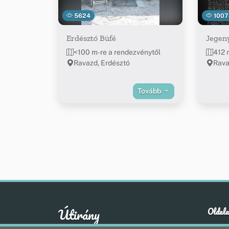
5624
1007
Erdésztó Büfé
Jegen
<100 m-re a rendezvénytől
412 
Ravazd, Erdésztó
Rava
Tovább
Útirány
Oldala