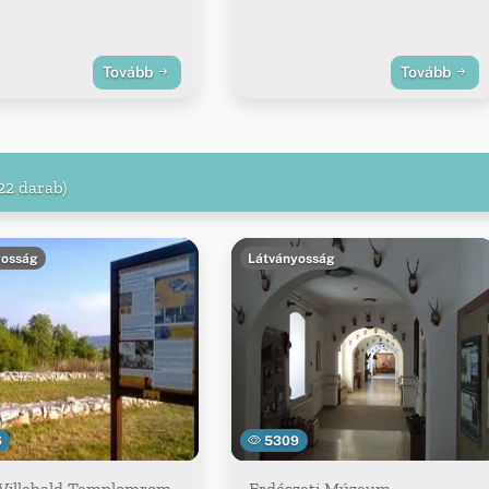
Tovább
Tovább
22 darab)
yosság
Látványosság
6
5309
 Villebald Templomrom
Erdészeti Múzeum