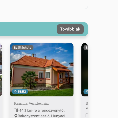
Továbbiak
Szálláshely
Szálláshely
5853
12494
Kamilla Vendégház
Bakonyszentlászló
Vendégház
~14.1 km-re a rendezvénytől
~14.3 km-re a re
Bakonyszentlászló, Hunyadi