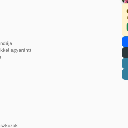
endája
ekkel egyaránt)
a
eszközök