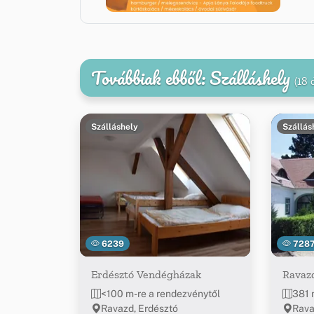
Továbbiak ebből: Szálláshely
(18 
Szálláshely
Szállás
6239
728
Erdésztó Vendégházak
Ravazd
<100 m-re a rendezvénytől
381 
Ravazd, Erdésztó
Rava