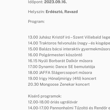
Időpont:
2023.09.16.
Helyszín:
Erdésztó, Ravazd
Program:
13.00 Juhász Kristóf író – Szent Villebald leg
14.00 Traktoros felvonulás (nagy – és kisgép
15.00 Balázs bácsi interaktív gyermekműsor
16.00 Polgármesteri köszöntő
16.15 Nyúli Borbarát Dalkör műsora
17.00 Dynamic Dance SE bemutatója
18.00 JAFFA Slágercsoport műsora
19.00 Irigy Hónaljmirigy (4fő) koncert
20.30 Mongoose Zenekar koncert
Kísérő programok:
12.00-18.00 óriás ugrálóvár
14.00-17.00 Pannonhalmi Tűzoltó és Rendőr 