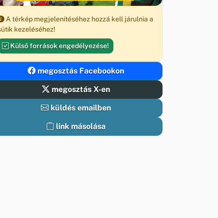
A térkép megjelenítéséhez hozzá kell járulnia a
sütik kezeléséhez!
Külső források engedélyezése!
megosztás Facebookon
megosztás X-en
küldés emailben
link másolása