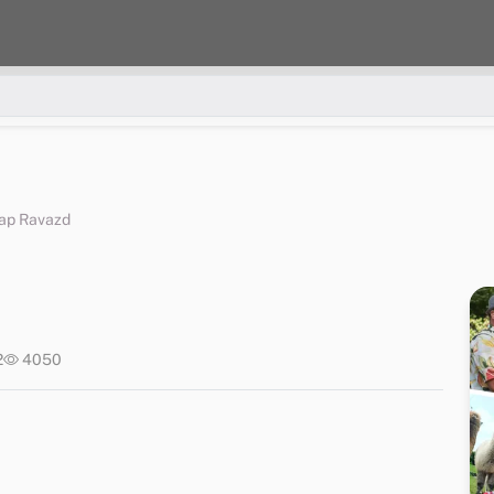
ap Ravazd
2
4050