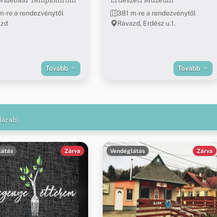
m-re a rendezvénytől
381 m-re a rendezvénytől
azd
Ravazd, Erdész u.1.
Tovább
Tovább
darab)
látás
Zárva
Vendéglátás
Zárva