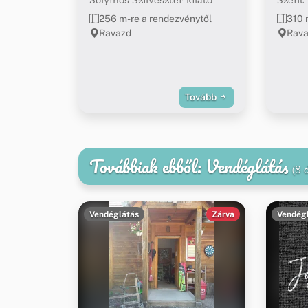
256 m-re a rendezvénytől
310 
Ravazd
Rav
Tovább
Továbbiak ebből: Vendéglátás
(8 
Vendéglátás
Zárva
Vendég