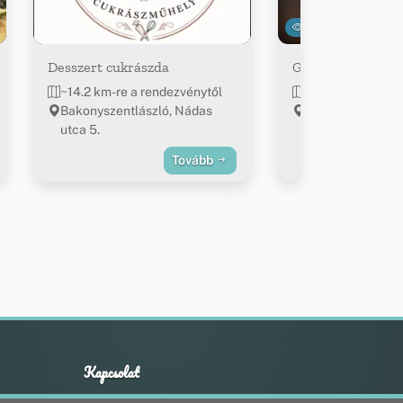
12338
Desszert cukrászda
Gergő Büfé
~14.2 km-re a rendezvénytől
~14.5 km-re a re
Bakonyszentlászló, Nádas
Bakonyszentlászl
utca 5.
Király
Tovább
Kapcsolat