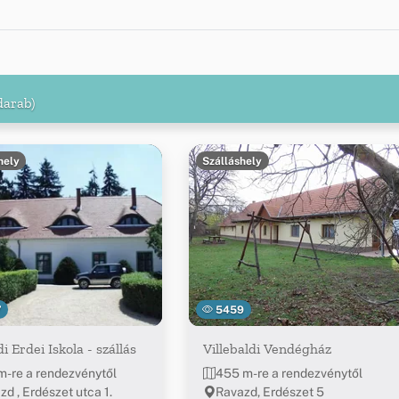
darab)
hely
Szálláshely
7
5459
i Erdei Iskola - szállás
Villebaldi Vendégház
m-re a rendezvénytől
455 m-re a rendezvénytől
zd , Erdészet utca 1.
Ravazd, Erdészet 5