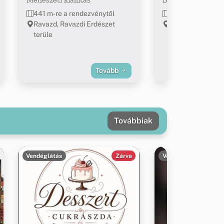
441 m-re a rendezvénytől
757 m-re a rend
Ravazd, Ravazdi Erdészet
Ravazd
terüle
Tovább
Továbbiak
Vendéglátás
Zárva
Vendéglátás