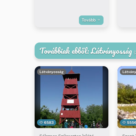
Tovább
Továbbiak ebből: Látványosság
(
Látványosság
Látván
6583
555
Sólymos Szilveszter kilátó
Szent