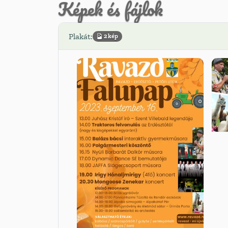
Képek és fájlok
Plakát:
2 kép