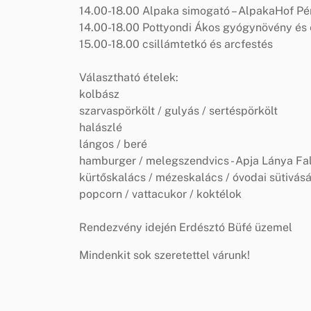
14.00-18.00 Alpaka simogató – AlpakaHof Pé
14.00-18.00 Pottyondi Ákos gyógynövény és 
15.00-18.00 csillámtetkó és arcfestés
Választható ételek:
kolbász
szarvaspörkölt / gulyás / sertéspörkölt
halászlé
lángos / beré
hamburger / melegszendvics - Apja Lánya Fa
kürtőskalács / mézeskalács / óvodai sütivásá
popcorn / vattacukor / koktélok
Rendezvény idején Erdésztó Büfé üzemel
Mindenkit sok szeretettel várunk!