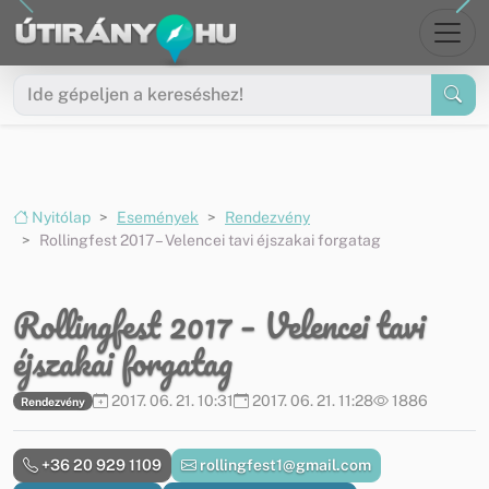
Ugrás a menüre
Ugrás a tartalomra
Nyitólap
Események
Rendezvény
Rollingfest 2017 – Velencei tavi éjszakai forgatag
Rollingfest 2017 – Velencei tavi
éjszakai forgatag
2017. 06. 21. 10:31
2017. 06. 21. 11:28
1886
Rendezvény
+36 20 929 1109
rollingfest1@gmail.com