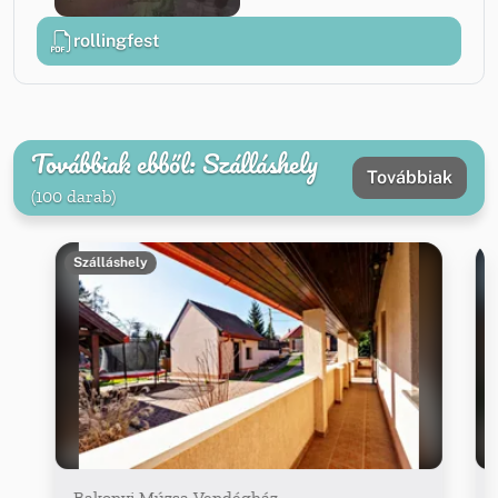
rollingfest
Továbbiak ebből: Szálláshely
Továbbiak
(100 darab)
Szálláshely
Bakonyi Múzsa Vendégház