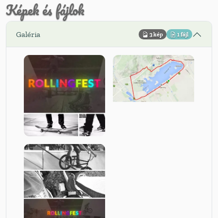
Képek és fájlok
Galéria
3 kép
1 fájl