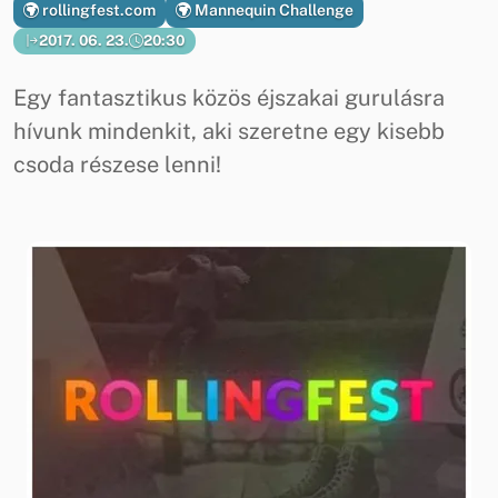
rollingfest.com
Mannequin Challenge
2017. 06. 23.
20:30
Egy fantasztikus közös éjszakai gurulásra
hívunk mindenkit, aki szeretne egy kisebb
csoda részese lenni!