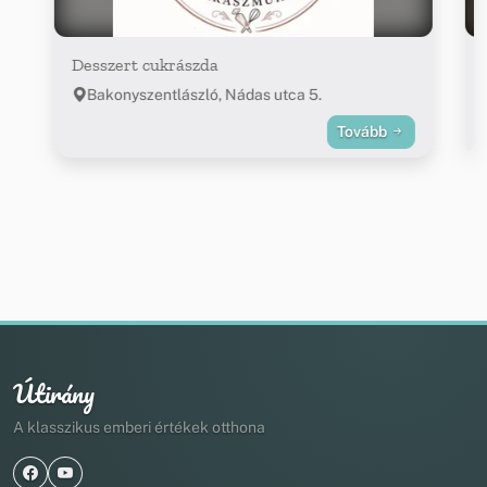
Desszert cukrászda
Bakonyszentlászló, Nádas utca 5.
Tovább
Útirány
A klasszikus emberi értékek otthona