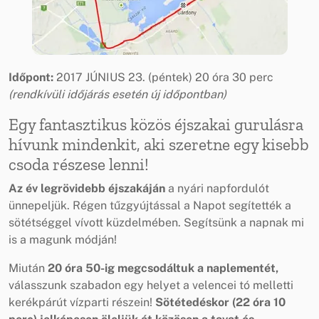
Időpont:
2017 JÚNIUS 23. (péntek) 20 óra 30 perc
(rendkívüli időjárás esetén új időpontban)
Egy fantasztikus közös éjszakai gurulásra
hívunk mindenkit, aki szeretne egy kisebb
csoda részese lenni!
Az év legrövidebb éjszakáján
a nyári napfordulót
ünnepeljük. Régen tűzgyújtással a Napot segítették a
sötétséggel vívott küzdelmében. Segítsünk a napnak mi
is a magunk módján!
Miután
20 óra 50-ig megcsodáltuk a naplementét,
válasszunk szabadon egy helyet a velencei tó melletti
kerékpárút vízparti részein!
Sötétedéskor (22 óra 10