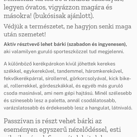
legyen óvatos, vigyázzon magára és
másokra! (bukósisak ajánlott).
Védjük a természetet, ne hagyjon senki maga
után szemetet!
Aktív résztvevő lehet bárki (szabadon és ingyenesen),
aki valamilyen guruló sporteszközzel tud megjelenni.
A különböző kerékpárokon kívül jöhettek kerekes
székkel, egykerekűvel, tandemmel, háromkerekűvel,
fekvőkerékpárral, sírollerrel, görkorcsolyával, kick bike-
al, rollerrekkel, gördeszkákkal, és egyéb más guruló
csoda masinával, ami nem gépi hajtású. Minél szélesebb
és színesebb lesz a paletta, annál csodálatosabb,
varázslatosabb és érdekesebb lesz a hangulat, látnivaló.
Passzívan is részt vehet bárki az
eseményen egyszerű nézelődéssel, esti