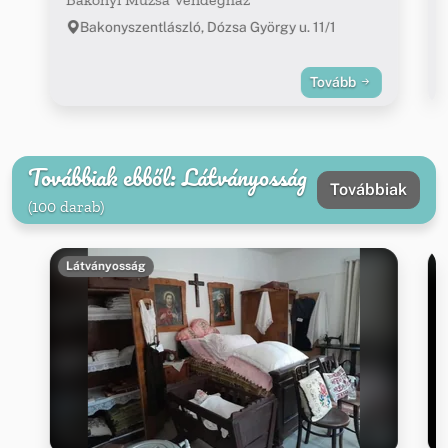
Bakonyszentlászló, Dózsa György u. 11/1
Tovább
Továbbiak ebből: Látványosság
Továbbiak
(100 darab)
Látványosság