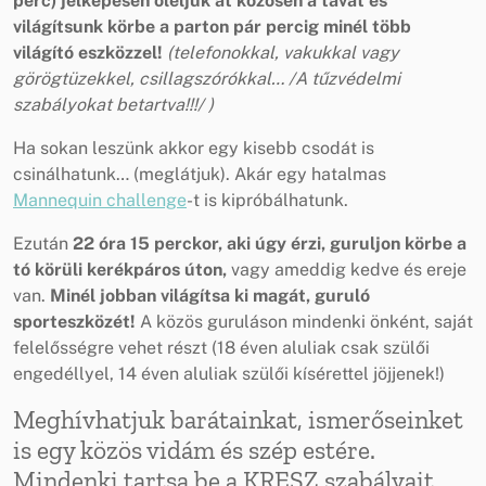
perc) jelképesen öleljük át közösen a tavat és
világítsunk körbe a parton pár percig minél több
világító eszközzel!
(telefonokkal, vakukkal vagy
görögtüzekkel, csillagszórókkal… /A tűzvédelmi
szabályokat betartva!!!/ )
Ha sokan leszünk akkor egy kisebb csodát is
csinálhatunk… (meglátjuk). Akár egy hatalmas
Mannequin challenge
-t is kipróbálhatunk.
Ezután
22 óra 15 perckor, aki úgy érzi, guruljon körbe a
tó körüli kerékpáros úton,
vagy ameddig kedve és ereje
van.
Minél jobban világítsa ki magát, guruló
sporteszközét!
A közös guruláson mindenki önként, saját
felelősségre vehet részt (18 éven aluliak csak szülői
engedéllyel, 14 éven aluliak szülői kísérettel jöjjenek!)
Meghívhatjuk barátainkat, ismerőseinket
is egy közös vidám és szép estére.
Mindenki tartsa be a KRESZ szabályait,