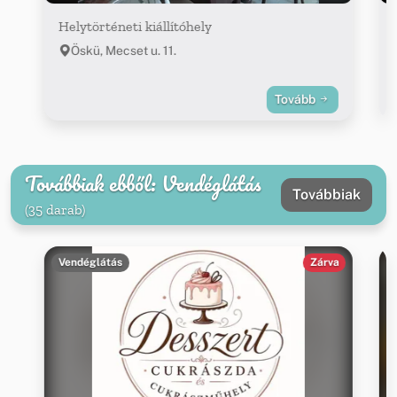
Helytörténeti kiállítóhely
Öskü, Mecset u. 11.
Tovább
Továbbiak ebből: Vendéglátás
Továbbiak
(35 darab)
Vendéglátás
Zárva