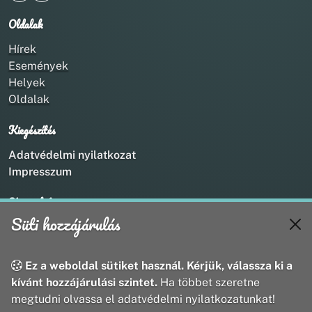
Oldalak
Hírek
Események
Helyek
Oldalak
Kiegészítés
Adatvédelmi nyilatkozat
Impresszum
Kapcsolat
Süti hozzájárulás
+36 20 211 1888
info@utirany.hu
webmaster@utirany.hu
Ez a weboldal sütiket használ. Kérjük, válassza ki a
8419 Csesznek, Vasút u.18.
kívánt hozzájárulási szintet.
Ha többet szeretne
megtudni olvassa el adatvédelmi nyilatkozatunkat!