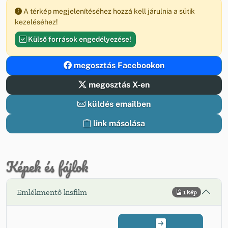
A térkép megjelenítéséhez hozzá kell járulnia a sütik
kezeléséhez!
Külső források engedélyezése!
megosztás Facebookon
megosztás X-en
küldés emailben
link másolása
Képek és fájlok
Emlékmentő kisfilm
1 kép