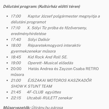
Délutáni program: (Kultúrház el
ő
tti t
é
ren)
17:00 Kaptur József polgármester megnyitja a
délutáni programot
17:10 X. Sólyi Tíz próba és főzőverseny,
eredményhirdetése
17:40 Sólyi Dalkör
18:00 Réparetekmogyoró interaktív
gyermekzenekar műsora
18:45 Kid Rock And Roll SE.
19:00 Operett - Musical előadás
20:00 Hatás Andrea és Zayzon Csaba RETRO
műsora
21:00 ÉJSZAKAI MOTOROS KASZKADŐR
SHOW
K STUNT TEAM
21:45 4F-CLUB együttes
22:15 Utcabál- RULETT zenekar
M
űsorvezetők:
Útirány.hu párosa