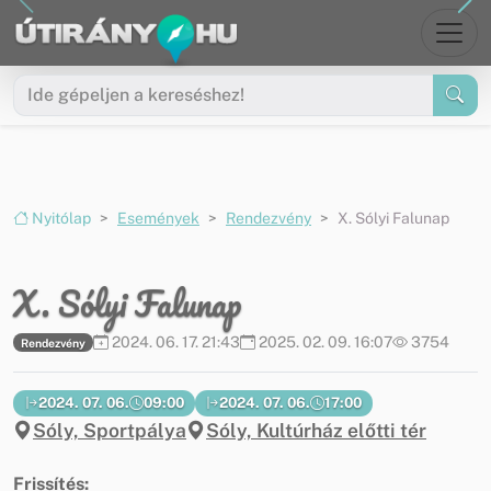
Ugrás a menüre
Ugrás a tartalomra
Nyitólap
Események
Rendezvény
X. Sólyi Falunap
X. Sólyi Falunap
2024. 06. 17. 21:43
2025. 02. 09. 16:07
3754
Rendezvény
2024. 07. 06.
09:00
2024. 07. 06.
17:00
Sóly, Sportpálya
Sóly, Kultúrház előtti tér
Frissítés: