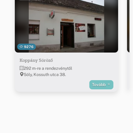
9276
Koppány Söröző
292 m-re a rendezvénytől
Sóly, Kossuth utca 38.
Tovább