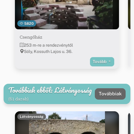
5820
Csengőház
253 m-re a rendezvénytől
Sóly, Kossuth Lajos u. 36.
Tovább
Továbbiak ebből: Látványosság
Továbbiak
(61 darab)
Látványosság