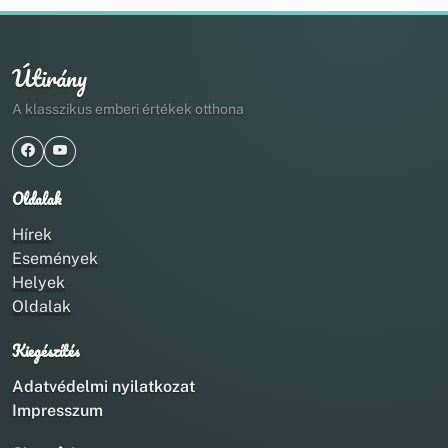
Útirány
A klasszikus emberi értékek otthona
Oldalak
Hírek
Események
Helyek
Oldalak
Kiegészítés
Adatvédelmi nyilatkozat
Impresszum