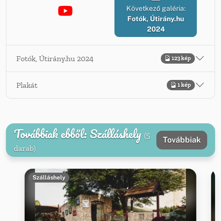
Következő galéria:
Fotók, Útirány.hu
2024
Fotók, Útirány.hu 2024
123 kép
Plakát
1 kép
Továbbiak ebből: Szálláshely
(5
Továbbiak
darab)
Szálláshely