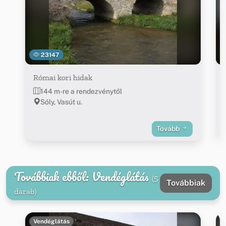
23147
Római kori hidak
144 m-re a rendezvénytől
Sóly, Vasút u.
Tovább
Továbbiak ebből: Vendéglátás
(5
Továbbiak
darab)
Vendéglátás