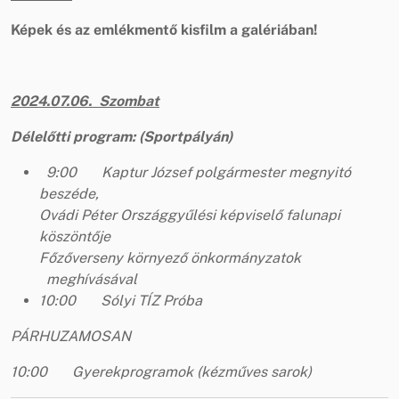
Képek és az emlékmentő kisfilm a galériában!
2024.07.06. Szombat
Délel
ő
tti program: (Sportp
á
ly
á
n)
9:00 Kaptur József polgármester megnyitó
beszéde,
Ovádi Péter Országgyűlési képviselő falunapi
köszöntője
Főzőverseny környező önkormányzatok
meghívásával
10:00 Sólyi TÍZ Próba
PÁRHUZAMOSAN
10:00 Gyerekprogramok (kézműves sarok)