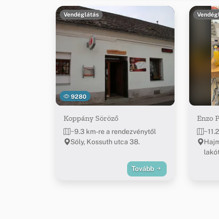
Vendéglátás
Vendég
9280
Koppány Söröző
Enzo P
~9.3 km-re a rendezvénytől
~11.
Sóly, Kossuth utca 38.
Hajm
lakó
Tovább