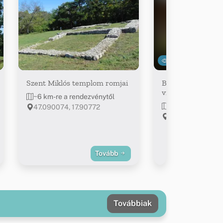
3648
Szent Miklós templom romjai
Baláca - Római ko
villagazdaság
~6 km-re a rendezvénytől
~6.4 km-re a ren
47.090074, 17.90772
Nemesvámos, N
Baláca
Tovább
Továbbiak