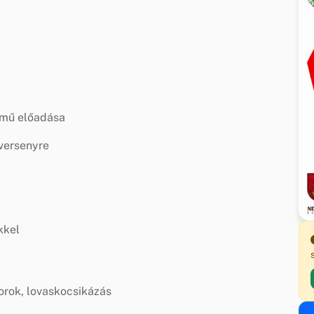
ímű előadása
 versenyre
kkel
orok, lovaskocsikázás