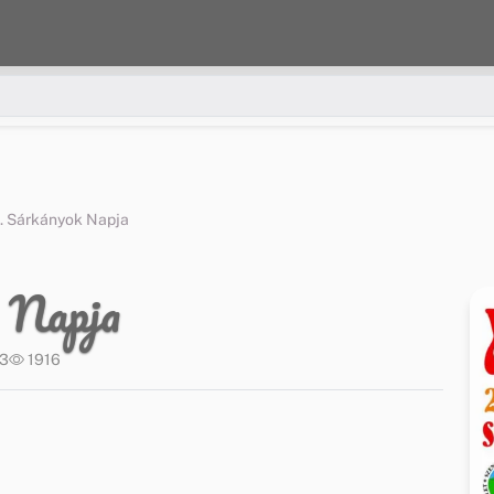
. Sárkányok Napja
 Napja
33
1916