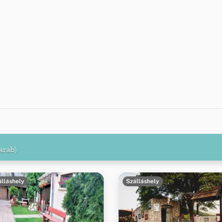
arab)
álláshely
Szálláshely