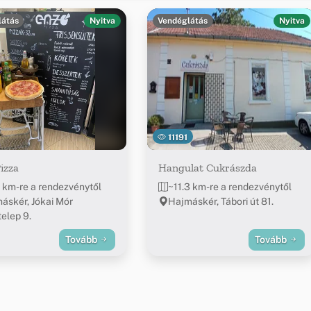
látás
Nyitva
Vendéglátás
Nyitva
11191
izza
Hangulat Cukrászda
2 km-re a rendezvénytől
~11.3 km-re a rendezvénytől
áskér, Jókai Mór
Hajmáskér, Tábori út 81.
telep 9.
Tovább
Tovább