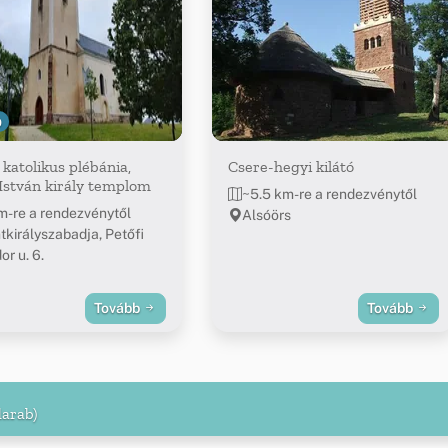
9
katolikus plébánia,
Csere-hegyi kilátó
István király templom
~5.5 km-re a rendezvénytől
m-re a rendezvénytől
Alsóörs
tkirályszabadja, Petőfi
or u. 6.
Tovább
Tovább
darab)