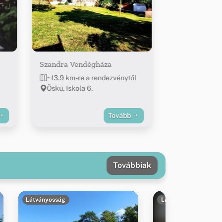
Szandra Vendégháza
~13.9 km-re a rendezvénytől
Öskü, Iskola 6.
Tovább
Továbbiak
Látványosság
Látványosság