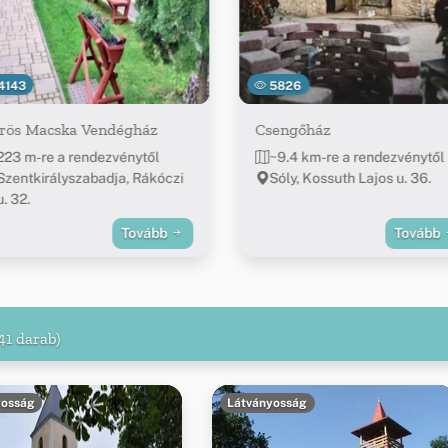
4143
5826
rös Macska Vendégház
Csengőház
223 m-re a rendezvénytől
~9.4 km-re a rendezvénytől
Szentkirályszabadja, Rákóczi
Sóly, Kossuth Lajos u. 36.
u. 32.
Tovább
Tovább
41 darab)
yosság
Látványosság