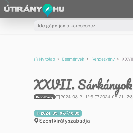
Ugrás a menüre
Ugrás a tartalomra
Nyitólap
Események
Rendezvény
XXVII
XXVII. Sárkányok
2024. 08. 21. 12:31
2024. 08. 21. 12:
Rendezvény
2024. 09. 07.
10:00
Szentkirályszabadja