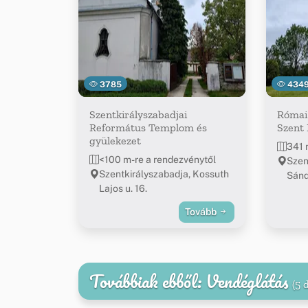
3785
434
Szentkirályszabadjai
Római 
Református Templom és
Szent 
gyülekezet
341 
<100 m-re a rendezvénytől
Szen
Szentkirályszabadja, Kossuth
Sánd
Lajos u. 16.
Tovább
Továbbiak ebből: Vendéglátás
(5 