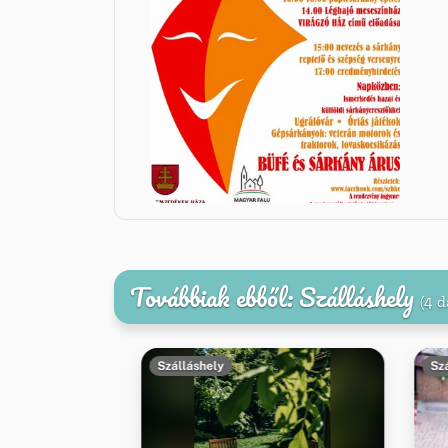
Továbbiak ebből: Szálláshely
(4 d
Szálláshely
Sz