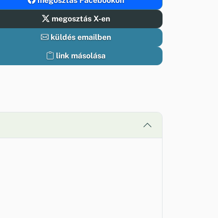
megosztás Facebookon
megosztás X-en
küldés emailben
link másolása