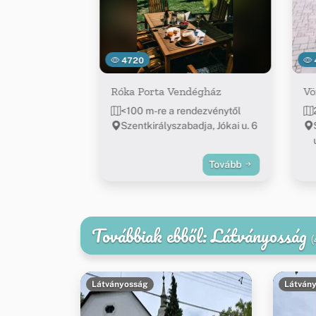
4720
Róka Porta Vendégház
Vö
<100 m-re a rendezvénytől
Szentkirályszabadja, Jókai u. 6
Tovább
Továbbiak ebből: Látványosság
(
Látványosság
Látván