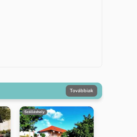
Továbbiak
Szálláshely