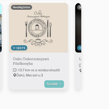
Vendéglátás
Vendéglátás
12075
13810
Öskü Önkormányzati
Lila Akác Söröző
Főzőkonyha
~14.2 km-re a re
~13.7 km-re a rendezvénytől
Öskü, Bántai u. 1
Öskü, Mecset u.3
Tovább