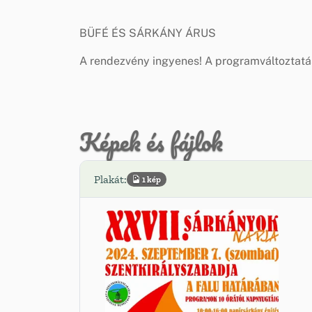
BÜFÉ ÉS SÁRKÁNY ÁRUS
A rendezvény ingyenes! A programváltoztatás
Képek és fájlok
Plakát:
1 kép