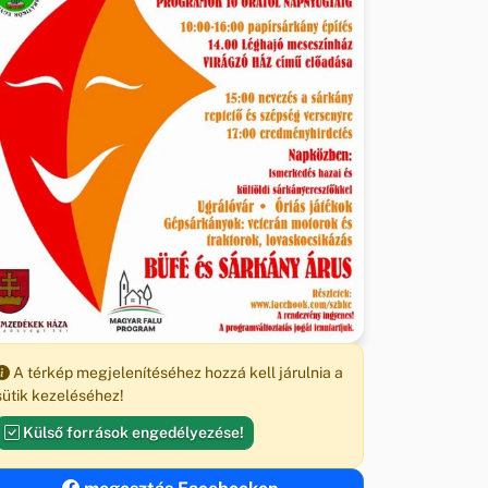
A térkép megjelenítéséhez hozzá kell járulnia a
sütik kezeléséhez!
Külső források engedélyezése!