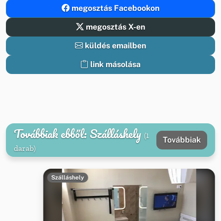
megosztás Facebookon
megosztás X-en
küldés emailben
link másolása
Továbbiak ebből: Szálláshely
(1
Továbbiak
darab)
Szálláshely