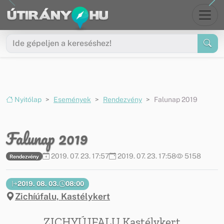
Ugrás a menüre
Ugrás a tartalomra
Nyitólap
Események
Rendezvény
Falunap 2019
Falunap 2019
2019. 07. 23. 17:57
2019. 07. 23. 17:58
5158
Rendezvény
2019. 08. 03.
08:00
Zichíúfalu, Kastélykert
ZICHYÚJFALU Kastélykert