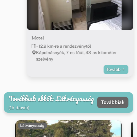
Motel
~12.9 km-re a rendezvénytől
Kápolnásnyék, 7-es főút, 43-as kilométer
szelvény
Tovább
Továbbiak ebből: Látványosság
Továbbiak
(16 darab)
Látványosság