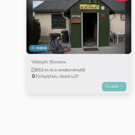
10806
Vakegér Kocsma
653 m-re a rendezvénytől
Zichyújfalu, Vasút u.21
Tovább