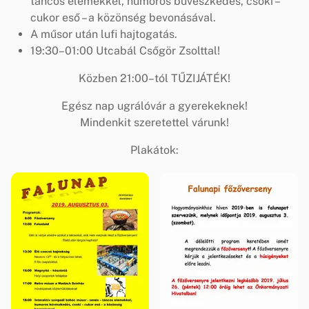
táncos elemekkel, humoros bűvészkedés, csoki –
cukor eső – a közönség bevonásával.
A műsor után lufi hajtogatás.
19:30–01:00 Utcabál Csőgör Zsolttal!
Közben 21:00–tól TŰZIJÁTÉK!
Egész nap ugrálóvár a gyerekeknek!
Mindenkit szeretettel várunk!
Plakátok: