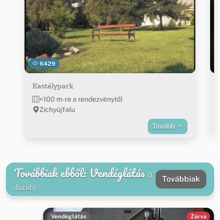
6429
Kastélypark
<100 m-re a rendezvénytől
Zichyújfalu
Tovább
Továbbiak ebből: Vendéglátás
(1
Továbbiak
darab)
Vendéglátás
Zárva