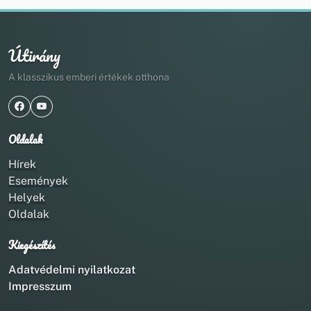
Útirány
A klasszikus emberi értékek otthona
Oldalak
Hírek
Események
Helyek
Oldalak
Kiegészítés
Adatvédelmi nyilatkozat
Impresszum