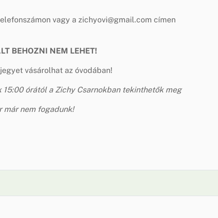
 telefonszámon vagy a
zichyovi@gmail.com
címen
ALT BEHOZNI NEM LEHET!
jegyet vásárolhat az óvodában!
k 15:00 órától a Zichy Csarnokban tekinthetők meg
kor már nem fogadunk!