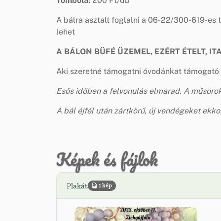
Tombola:
200 Ft/db
A bálra asztalt foglalni a 06-22/300-619-es
lehet
A BÁLON BÜFÉ ÜZEMEL, EZÉRT ÉTELT, IT
Aki szeretné támogatni óvodánkat támogató 
Esős időben a felvonulás elmarad. A műsoro
A bál éjfél után zártkörű, új vendégeket ek
Képek és fájlok
Plakát
1 kép