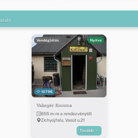
darab)
Vendéglátás
Nyitva
10796
Vakegér Kocsma
655 m-re a rendezvénytől
Zichyújfalu, Vasút u.21
Tovább