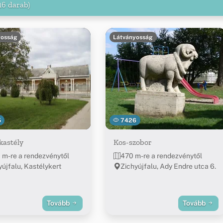
16 darab)
yosság
Látványosság
5
7426
kastély
Kos-szobor
 m-re a rendezvénytől
470 m-re a rendezvénytől
yújfalu, Kastélykert
Zichyújfalu, Ady Endre utca 6.
Tovább
Tovább