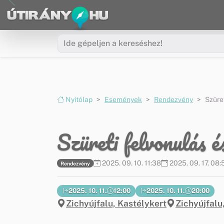
Ugrás a menüre
Ugrás a tartalomra
Nyitólap
Események
Rendezvény
Szüret
Szüreti felvonulás é
2025. 09. 10. 11:38
2025. 09. 17. 08:
Rendezvény
2025. 10. 11.
12:00
2025. 10. 11.
20:00
Zichyújfalu, Kastélykert
Zichyújfalu,