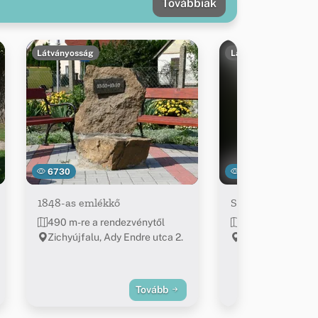
Továbbiak
Látványosság
Látványosság
6730
6532
1848-as emlékkő
Szent Imre-temp
490 m-re a rendezvénytől
496 m-re a rend
Zichyújfalu, Ady Endre utca 2.
Zichyújfalu, Ady 
Tovább