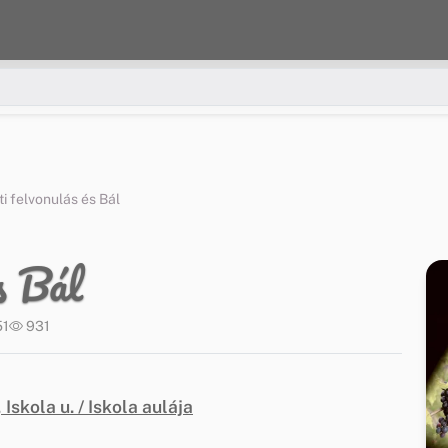
i felvonulás és Bál
s Bál
51
931
 Iskola u. / Iskola aulája