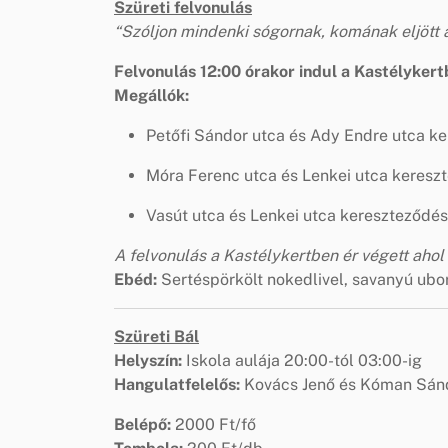
Szüreti felvonulás
“Szóljon mindenki sógornak, komának eljött a
Felvonulás 12:00 órakor indul a Kastélykert
Megállók:
Petőfi Sándor utca és Ady Endre utca k
Móra Ferenc utca és Lenkei utca keresz
Vasút utca és Lenkei utca kereszteződé
A felvonulás a Kastélykertben ér végett aho
Ebéd:
Sertéspörkölt nokedlivel, savanyú ubo
Szüreti Bál
Helyszín:
Iskola aulája 20:00-tól 03:00-ig
Hangulatfelelős:
Kovács Jenő és Kóman Sán
Belépő:
2000 Ft/fő