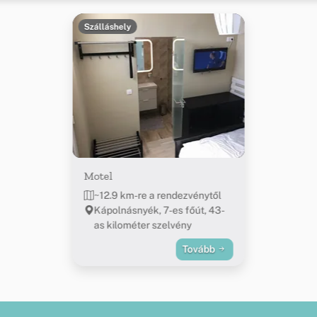
Szálláshely
Motel
~12.9 km-re a rendezvénytől
Kápolnásnyék, 7-es főút, 43-
as kilométer szelvény
Tovább