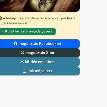
A térkép megjelenítéséhez hozzá kell járulnia a
sütik kezeléséhez!
Külső források engedélyezése!
megosztás Facebookon
megosztás X-en
küldés emailben
link másolása