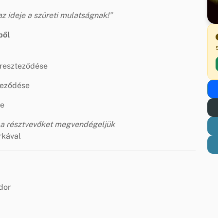
z ideje a szüreti mulatságnak!”
ből
ereszteződése
teződése
se
l a résztvevőket megvendégeljük
rkával
dor