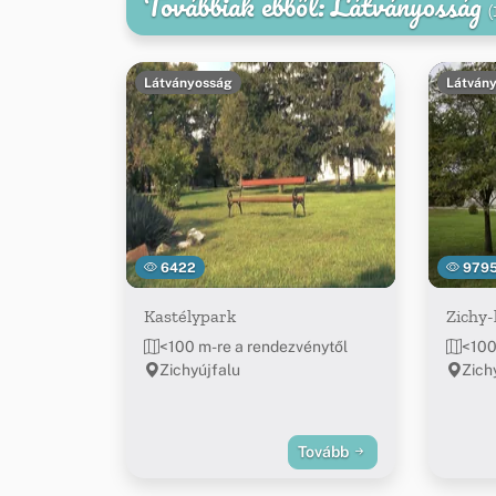
Továbbiak ebből: Látványosság
(
Látványosság
Látván
6422
979
Kastélypark
Zichy-
<100 m-re a rendezvénytől
<100
Zichyújfalu
Zich
Tovább