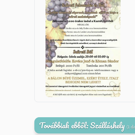
Továbbiak ebből: Szálláshely
(1 d