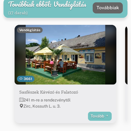
Továbbiak ebből: Vendéglátás
Továbbiak
(17 darab)
Vendéglátás
3661
Sasfészek Kávézó és Falatozó
241 m-re a rendezvénytől
Zirc, Kossuth L. u. 3.
Tovább