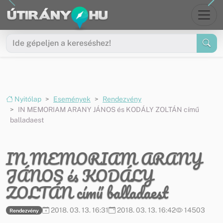
Ugrás a menüre
Ugrás a tartalomra
Nyitólap
Események
Rendezvény
IN MEMORIAM ARANY JÁNOS és KODÁLY ZOLTÁN című
balladaest
IN MEMORIAM ARANY
JÁNOS és KODÁLY
ZOLTÁN című balladaest
2018. 03. 13. 16:31
2018. 03. 13. 16:42
14503
Rendezvény