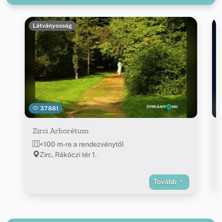
Látványosság
37881
Zirci Arborétum
<100 m-re a rendezvénytől
Zirc, Rákóczi tér 1.
Tovább