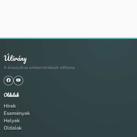
Útirány
A klasszikus emberi értékek otthona
Oldalak
Hírek
Események
Helyek
Oldalak