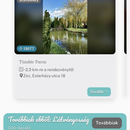
Szálláshely
13077
Tündér Farm
~2.3 km-re a rendezvénytől
Zirc, Esterházy utca 18
Tovább
Továbbiak ebből: Látványosság
Továbbiak
(100 darab)