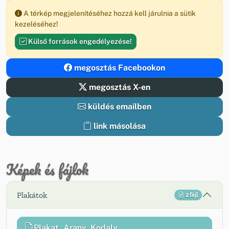
A térkép megjelenítéséhez hozzá kell járulnia a sütik
kezeléséhez!
Külső források engedélyezése!
megosztás Facebookon
megosztás X-en
küldés emailben
link másolása
Képek és fájlok
Plakátok
2 fájl
Plakat_Arany_Kodaly