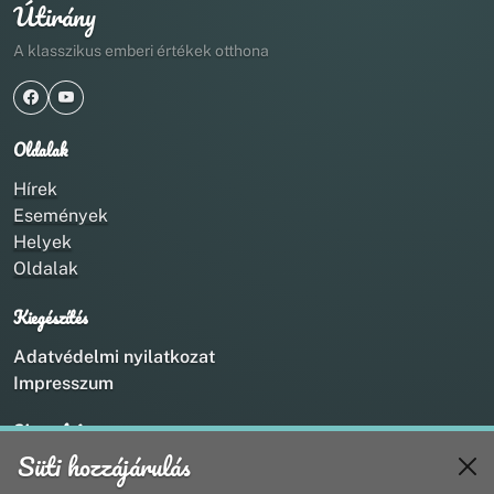
Útirány
A klasszikus emberi értékek otthona
Oldalak
Hírek
Események
Helyek
Oldalak
Kiegészítés
Adatvédelmi nyilatkozat
Impresszum
Kapcsolat
Süti hozzájárulás
+36 20 211 1888