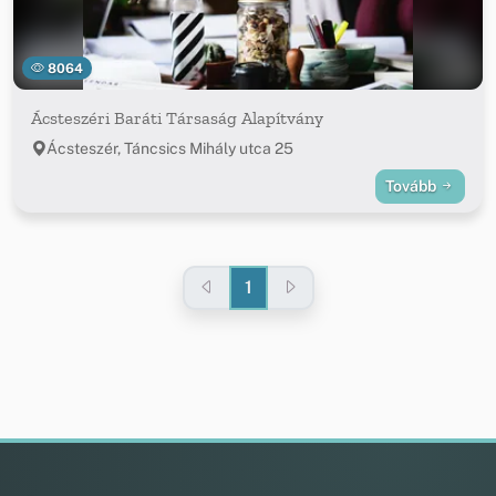
8064
Ácsteszéri Baráti Társaság Alapítvány
Ácsteszér, Táncsics Mihály utca 25
Tovább
1