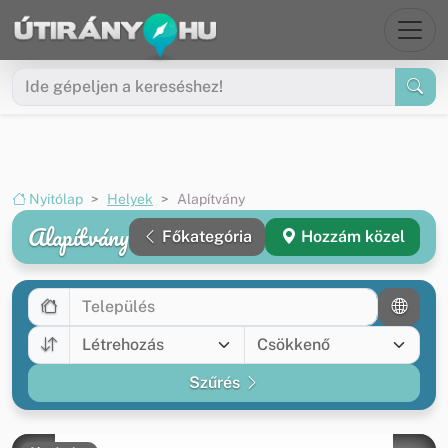
Ugrás a menüre
Ugrás a tartalomra
Nyitólap
Helyek
Alapítvány
Alapítvány
Főkategória
Hozzám közel
Szűrés