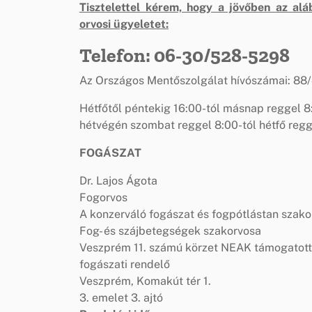
Tisztelettel kérem, hogy a jövőben az alá
orvosi ügyeletet:
Telefon: 06-30/528-5298
Az Országos Mentőszolgálat hívószámai: 88/
Hétfőtől péntekig 16:00-tól másnap reggel 8
hétvégén szombat reggel 8:00-tól hétfő regg
FOGÁSZAT
Dr. Lajos Ágota
Fogorvos
A konzerváló fogászat és fogpótlástan szak
Fog- és szájbetegségek szakorvosa
Veszprém 11. számú körzet NEAK támogatott
fogászati rendelő
Veszprém, Komakút tér 1.
3. emelet 3. ajtó