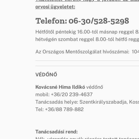
orvosi ügyeletet:
Telefon: 06-30/528-5298
Hétfőtől péntekig 16.00-tól másnap reggel 8
hétvégén szombat reggel 8.00-tól hétfő regg
Az Országos Mentőszolgálat hívószámai: 10
VÉDŐNŐ
Kovácsné Hima Ildikó
védőnő
mobil: +36/20 239-4637
Tanácsadás helye: Szentkirályszabadja, Kossu
Tel: +36/88 789-882
Tanácsadási rend: