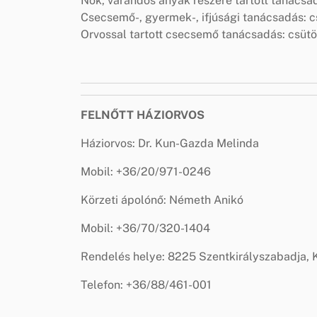
Nők, várandós anyák részére tartott tanácsad
Csecsemő-, gyermek-, ifjúsági tanácsadás: cs
Orvossal tartott csecsemő tanácsadás: csütör
FELNŐTT HÁZIORVOS
Háziorvos: Dr. Kun-Gazda Melinda
Mobil: +36/20/971-0246
Körzeti ápolónő: Németh Anikó
Mobil: +36/70/320-1404
Rendelés helye: 8225 Szentkirályszabadja, K
Telefon: +36/88/461-001