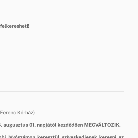
felkeresheti!
 Ferenc Kórház)
3. augusztus 01. napjától kezdődően MEGVÁLTOZIK.
bbi hívószámon keresztül szíveskedjenek keresni az