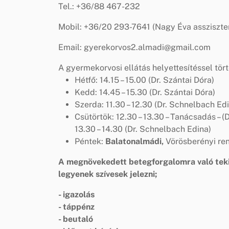
Tel.: +36/88 467-232
Mobil: +36/20 293-7641 (Nagy Éva assziszte
Email: gyerekorvos2.almadi@gmail.com
A gyermekorvosi ellátás helyettesítéssel tört
Hétfő: 14.15 – 15.00 (Dr. Szántai Dóra)
Kedd: 14.45 – 15.30 (Dr. Szántai Dóra)
Szerda: 11.30 – 12.30 (Dr. Schnelbach Ed
Csütörtök: 12.30 – 13.30 – Tanácsadás – 
13.30 – 14.30 (Dr. Schnelbach Edina)
Péntek:
Balatonalmádi,
Vörösberényi rend
A megnövekedett betegforgalomra való tek
legyenek szívesek jelezni;
- igazolás
- táppénz
- beutaló