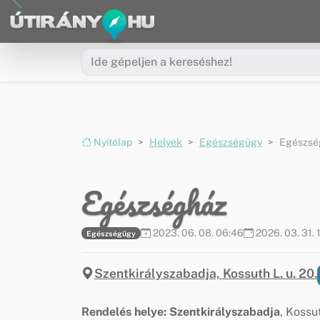
Ugrás a menüre
Ugrás a tartalomra
Nyitólap
Helyek
Egészségügy
Egészsé
Egészségház
2023. 06. 08. 06:46
2026. 03. 31. 
Egészségügy
Szentkirályszabadja, Kossuth L. u. 20.
Rendelés helye: Szentkirályszabadja
, Kossut