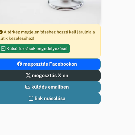
A térkép megjelenítéséhez hozzá kell járulnia a
sütik kezeléséhez!
Külső források engedélyezése!
megosztás Facebookon
megosztás X-en
küldés emailben
link másolása