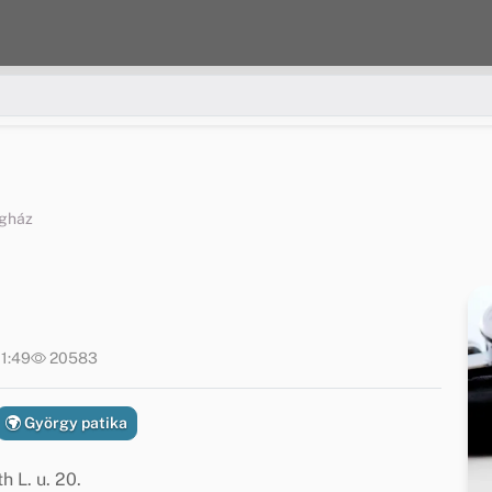
gház
11:49
20583
György patika
h L. u. 20.