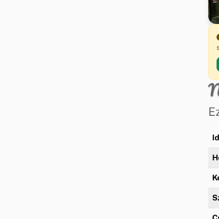
N
E
I
H
K
S
C