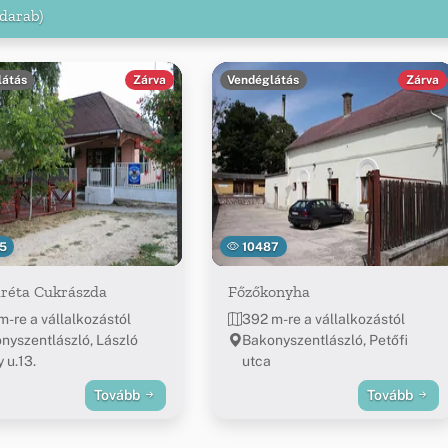
 darab)
látás
Zárva
Vendéglátás
Zárva
5
10487
réta Cukrászda
Főzőkonyha
m-re a vállalkozástól
392 m-re a vállalkozástól
nyszentlászló, László
Bakonyszentlászló, Petőfi
y u.13.
utca
Tovább
Tovább