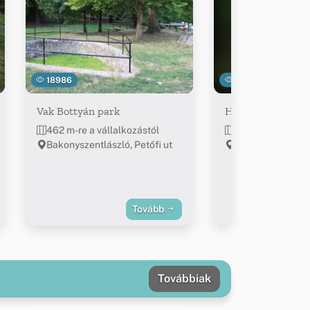
18986
30415
Vak Bottyán park
Hódos-éri viaduk
462 m-re a vállalkozástól
~2.8 km-re a vál
Bakonyszentlászló, Petőfi ut
47.369339, 17.8
Tovább
Továbbiak