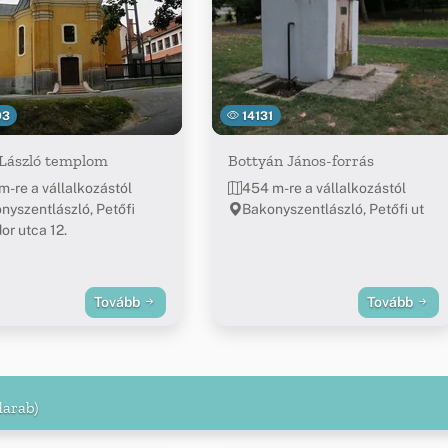
03
14131
 László templom
Bottyán János-forrás
m-re a vállalkozástól
454 m-re a vállalkozástól
nyszentlászló, Petőfi
Bakonyszentlászló, Petőfi ut
or utca 12.
Tovább
Tovább
darab)