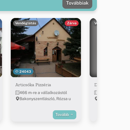
Továbbiak
Vendéglátás
Zárva
Vendéglátás
24043
Articsóka Pizzéria
Desszert cukrász
466 m-re a vállalkozástól
~1.4 km-re a váll
Bakonyszentlászló, Rózsa u
Bakonyszentlász
utca 5.
Tovább