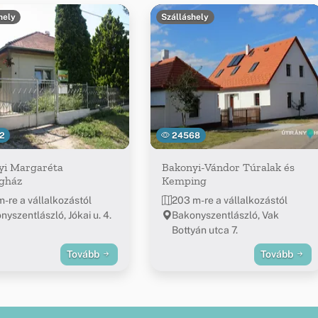
hely
Szálláshely
2
24568
yi Margaréta
Bakonyi-Vándor Túralak és
gház
Kemping
m-re a vállalkozástól
203 m-re a vállalkozástól
nyszentlászló, Jókai u. 4.
Bakonyszentlászló, Vak
Bottyán utca 7.
Tovább
Tovább