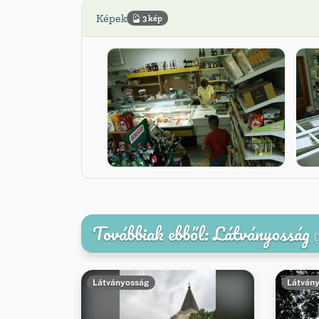
Képek
3 kép
Továbbiak ebből: Látványosság
(
Látványosság
Látván