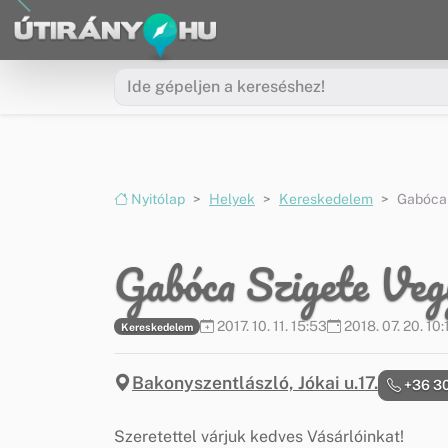
Ugrás a menüre
Ugrás a tartalomra
Nyitólap
Helyek
Kereskedelem
Gabóca
Gabóca Szigete Veg
2017. 10. 11. 15:53
2018. 07. 20. 10:
Kereskedelem
Bakonyszentlászló, Jókai u.17.
+36 30
Szeretettel várjuk kedves Vásárlóinkat!