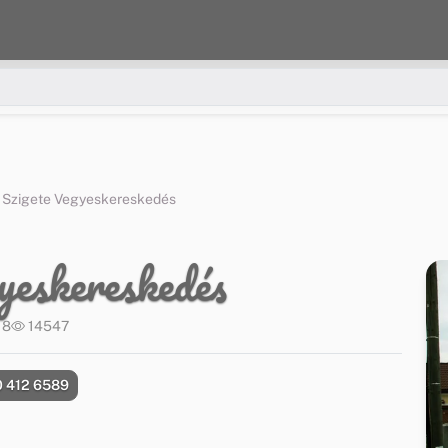
 Szigete Vegyeskereskedés
yeskereskedés
18
14547
 412 6589