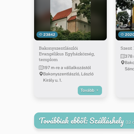
23842
202
Bakonyszentlászlói
Szent
Evangélikus Egyházközség,
378 
templom
Bako
197 m-re a vállalkozástól
Sánd
Bakonyszentlászló, László
Király u. 1.
Tovább
Továbbiak ebből: Szálláshely
(12 