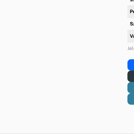
P
S
V
Jel