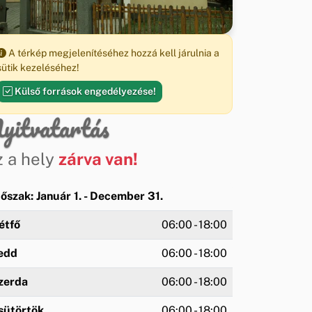
A térkép megjelenítéséhez hozzá kell járulnia a
sütik kezeléséhez!
Külső források engedélyezése!
yitvatartás
z a hely
zárva van!
dőszak: Január 1. - December 31.
étfő
06:00 - 18:00
edd
06:00 - 18:00
zerda
06:00 - 18:00
sütörtök
06:00 - 18:00