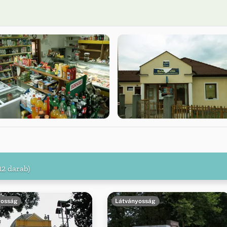
12 darab)
yosság
Látványosság