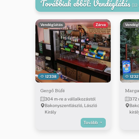
Továbbiak ebből: Vendéglátás
(12
Vendéglátás
Zárva
Vendég
12338
1232
Gergő Büfé
Marga
304 m-re a vállalkozástól
372 
Bakonyszentlászló, László
Bako
Király
királ
Tovább