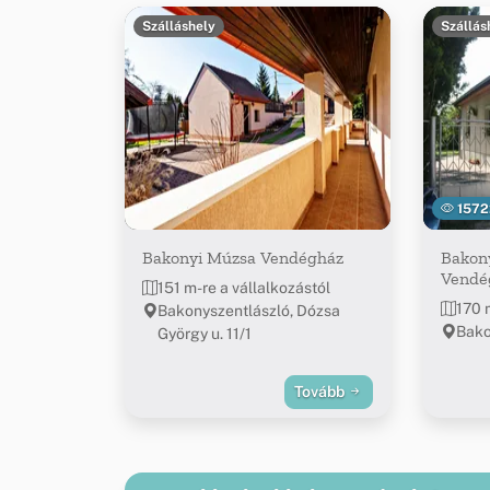
Szálláshely
Szállás
1572
Bakonyi Múzsa Vendégház
Bakon
Vendé
151 m-re a vállalkozástól
170 
Bakonyszentlászló, Dózsa
Bako
György u. 11/1
Tovább