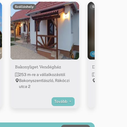
Szálláshely
Szálláshely
17575
Bakonyliget Vendégház
Detti Vendégház
253 m-re a vállalkozástól
420 m-re a válla
Bakonyszentlászló, Rákóczi
Bakonyszentlász
utca 2
Bottyán u. 44.
Tovább