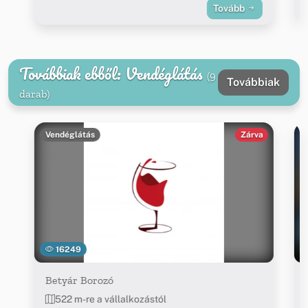
Tovább
Továbbiak ebből: Vendéglátás
(9
Továbbiak
darab)
Vendéglátás
Zárva
16249
Betyár Borozó
522 m-re a vállalkozástól