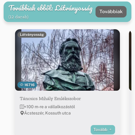
Továbbiak ebből: Látványosság
Továbbiak
(12 darab)
Látványosság
16716
Táncsics Mihály Emlékszobor
<100 m-re a vállalkozástól
Ácsteszér, Kossuth utca
Tovább