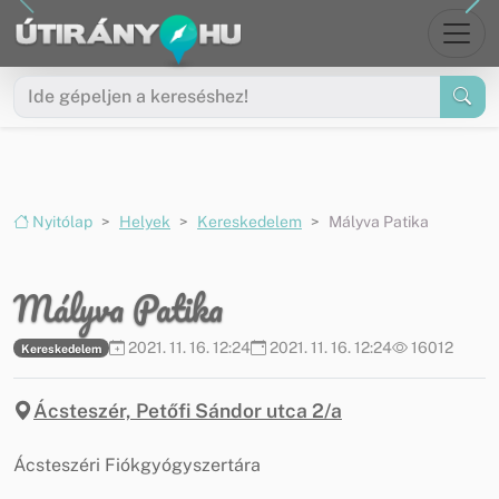
Ugrás a menüre
Ugrás a tartalomra
Nyitólap
Helyek
Kereskedelem
Mályva Patika
Mályva Patika
2021. 11. 16. 12:24
2021. 11. 16. 12:24
16012
Kereskedelem
Ácsteszér, Petőfi Sándor utca 2/a
Ácsteszéri Fiókgyógyszertára