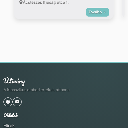
Ácsteszér, Ifjúság utca 1.
Tovább
Útirány
A klasszikus emberi értékek otthona
Oldalak
Hírek