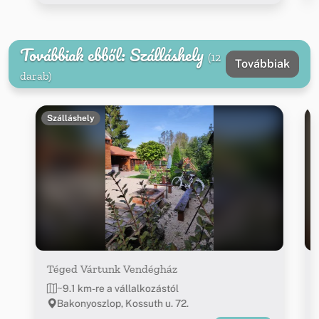
Továbbiak ebből: Szálláshely
(12
Továbbiak
darab)
Szálláshely
Téged Vártunk Vendégház
~9.1 km-re a vállalkozástól
Bakonyoszlop, Kossuth u. 72.