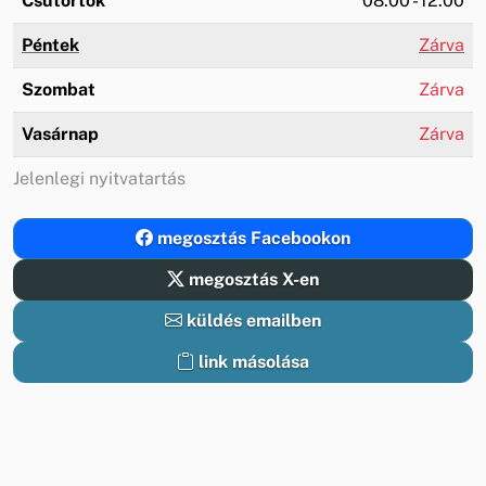
Csütörtök
08:00 - 12:00
Péntek
Zárva
Szombat
Zárva
Vasárnap
Zárva
Jelenlegi nyitvatartás
megosztás Facebookon
megosztás X-en
küldés emailben
link másolása