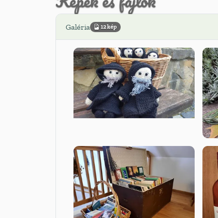
Képek és fájlok
Galéria
12 kép