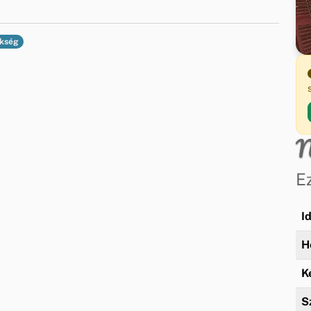
ökség
N
E
I
H
K
S