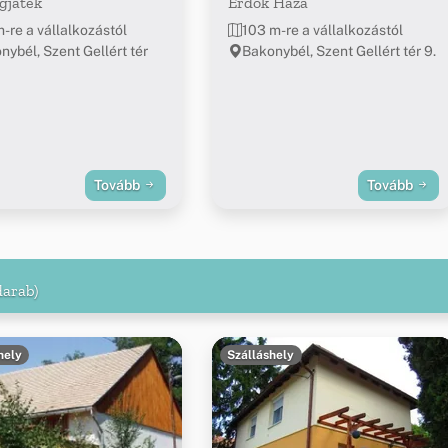
gjáték
Erdők Háza
m-re a vállalkozástól
103 m-re a vállalkozástól
nybél, Szent Gellért tér
Bakonybél, Szent Gellért tér 9.
Tovább
Tovább
darab)
hely
Szálláshely