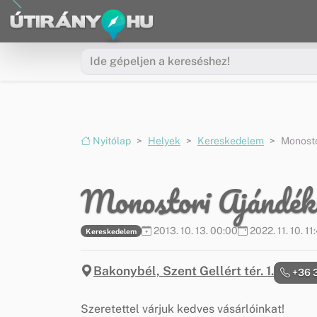
Ugrás a menüre
Ugrás a tartalomra
Nyitólap
Helyek
Kereskedelem
Monosto
Monostori Ajándék
2013. 10. 13. 00:00
2022. 11. 10. 11
Kereskedelem
Bakonybél, Szent Gellért tér. 1.
+36 
Szeretettel várjuk kedves vásárlóinkat!