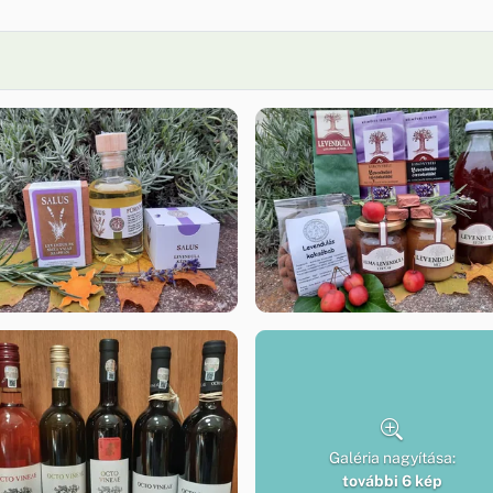
Galéria nagyítása:
további 6 kép