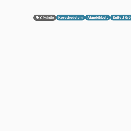
Kereskedelem
Ajándékbolt
Épített ör
Címkék: