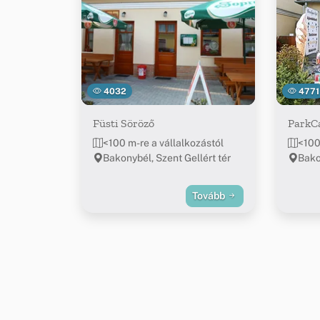
4032
4771
Füsti Söröző
ParkC
<100 m-re a vállalkozástól
<100
Bakonybél, Szent Gellért tér
Bakon
Tovább