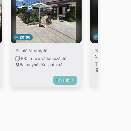
20166
11929
Pikoló Vendéglő
Bakonyvári Vadsz
Szálló étterme
400 m-re a vállalkozástól
869 m-re a válla
Bakonybél, Kossuth u.1.
Bakonybél, Fürdő
Tovább