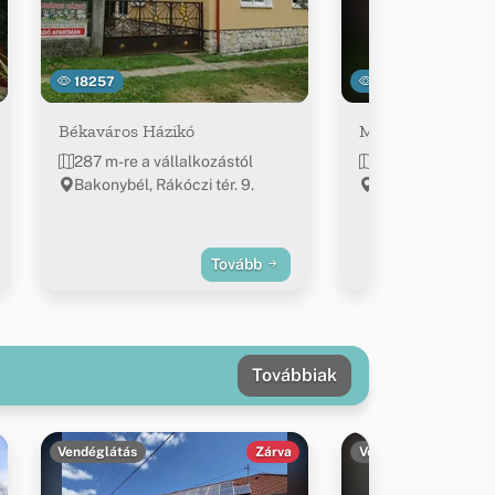
18257
19926
Békaváros Házikó
Mókus - Lak
287 m-re a vállalkozástól
299 m-re a válla
Bakonybél, Rákóczi tér. 9.
Bakonybél, Petőfi
Tovább
Továbbiak
Vendéglátás
Zárva
Vendéglátás