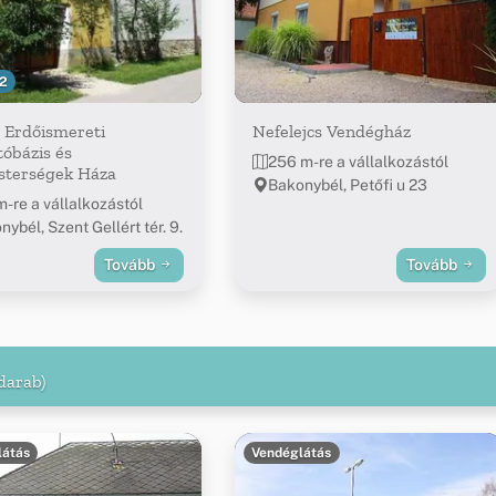
2
 Erdőismereti
Nefelejcs Vendégház
óbázis és
256 m-re a vállalkozástól
sterségek Háza
Bakonybél, Petőfi u 23
m-re a vállalkozástól
ybél, Szent Gellért tér. 9.
Tovább
Tovább
 darab)
látás
Vendéglátás