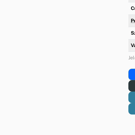
C
P
S
V
Jel