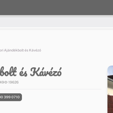
ri Ajándékbolt és Kávézó
bolt és Kávézó
:49
19626
30 399 0710