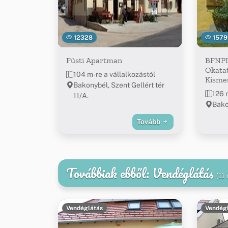
12328
1579
Füsti Apartman
BFNPI
Okatat
104 m-re a vállalkozástól
Kisme
Bakonybél, Szent Gellért tér
126 
11/A.
Bakon
Tovább
Továbbiak ebből: Vendéglátás
(11
Vendéglátás
Vendég