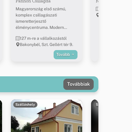
Pannon Csillagda
Nepomuki Szent 
Magyarország első számú,
171 m-re a vállal
komplex csillagászati
Bakonybél, Szent
ismeretterjesztő
élménycentruma. Modern
távcsőpark, 3D-s planetáriumi
127 m-re a vállalkozástól
show, interaktív űrkutatási és
Bakonybél, Szt. Gellért tér 9.
csillagászati kiállítás. „Az év
ökoturisztikai látogatóközpontja
Tovább
2012” díj birtokosa.
Továbbiak
Szálláshely
Szálláshely