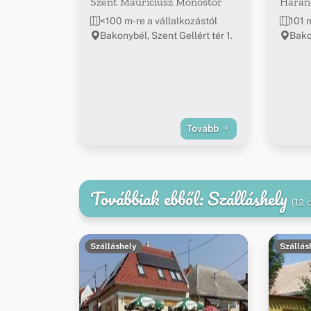
Szent Mauríciusz Monostor
Haran
<100 m-re a vállalkozástól
101 
Bakonybél, Szent Gellért tér 1.
Bako
Tovább
Továbbiak ebből: Szálláshely
(12 
Szálláshely
Szállás