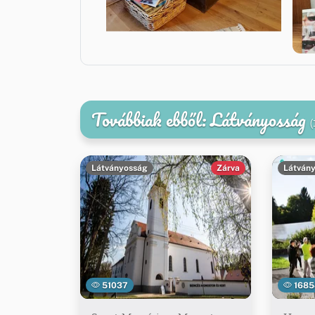
Továbbiak ebből: Látványosság
(
Látványosság
Zárva
Látván
51037
1685