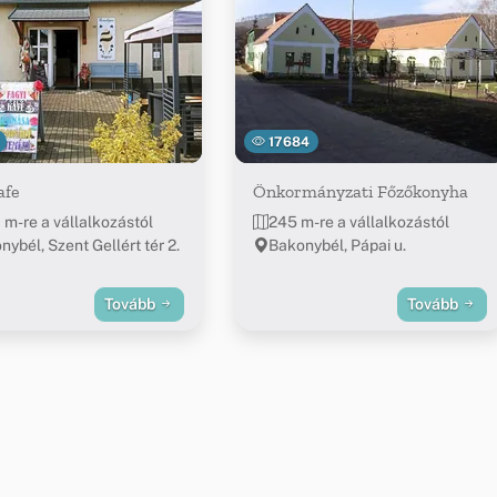
17684
afe
Önkormányzati Főzőkonyha
 m-re a vállalkozástól
245 m-re a vállalkozástól
ybél, Szent Gellért tér 2.
Bakonybél, Pápai u.
Tovább
Tovább