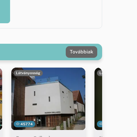
Továbbiak
Látványosság
Látványosság
45774
19992