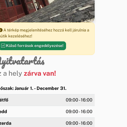
A térkép megjelenítéséhez hozzá kell járulnia a
sütik kezeléséhez!
Külső források engedélyezése!
yitvatartás
z a hely
zárva van!
dőszak: Január 1. - December 31.
étfő
09:00 - 16:00
edd
09:00 - 16:00
zerda
09:00 - 16:00