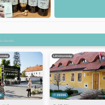
12 darab)
yosság
Látványosság
8
26996