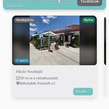
Továbbiak
(12 darab)
Vendéglátás
Nyitva
20171
Pikoló Vendéglő
131 m-re a vállalkozástól
Bakonybél, Kossuth u.1.
Tovább