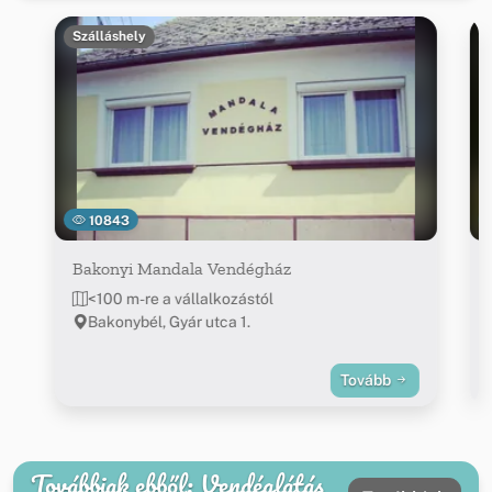
Szálláshely
10843
Bakonyi Mandala Vendégház
<100 m-re a vállalkozástól
Bakonybél, Gyár utca 1.
Tovább
Továbbiak ebből: Vendéglátás