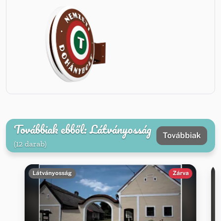
Továbbiak ebből: Látványosság
Továbbiak
(12 darab)
Látványosság
Zárva