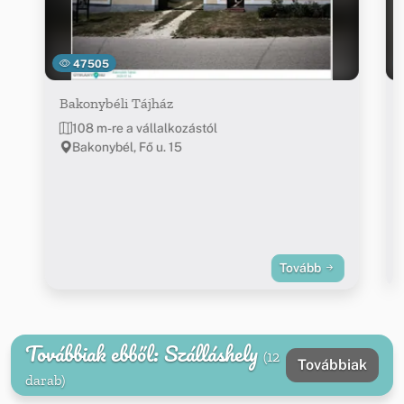
47505
Bakonybéli Tájház
108 m-re a vállalkozástól
Bakonybél, Fő u. 15
Tovább
Továbbiak ebből: Szálláshely
(12
Továbbiak
darab)