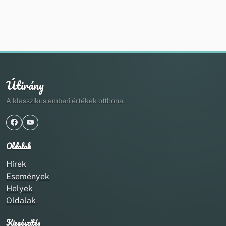
Útirány
A klasszikus emberi értékek otthona
Oldalak
Hírek
Események
Helyek
Oldalak
Kiegészítés