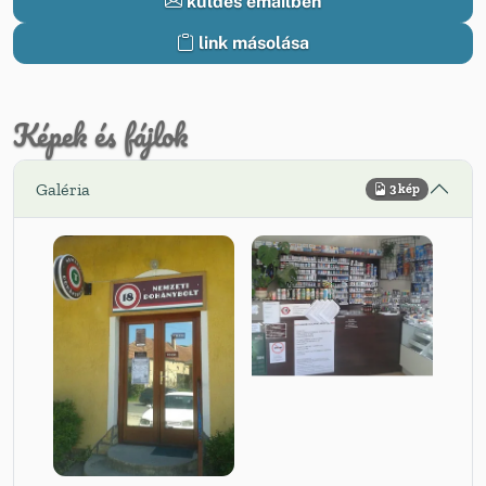
küldés emailben
link másolása
Képek és fájlok
Galéria
3 kép