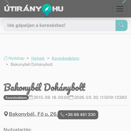
Ugrás a menüre
Ugrás a tartalomra
Nyitólap
Helyek
Kereskedelem
Bakonybél Dohánybolt
Bakonybél Dohánybolt
2015. 08. 18. 00:00
2026. 03. 30. 11:50
13383
Kereskedelem
Bakonybél, Fő u. 26.
+36 88 461 330
Nyitvatartás: