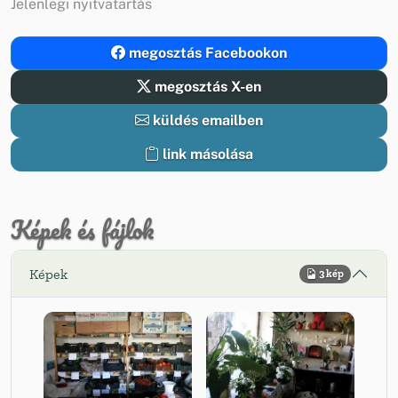
Jelenlegi nyitvatartás
megosztás Facebookon
megosztás X-en
küldés emailben
link másolása
Képek és fájlok
Képek
3 kép