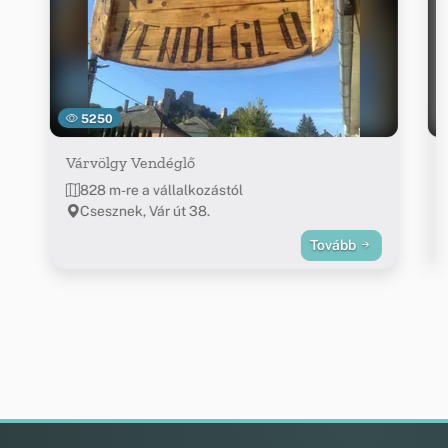
5250
Várvölgy Vendéglő
828 m-re a vállalkozástól
Csesznek, Vár út 38.
Tovább