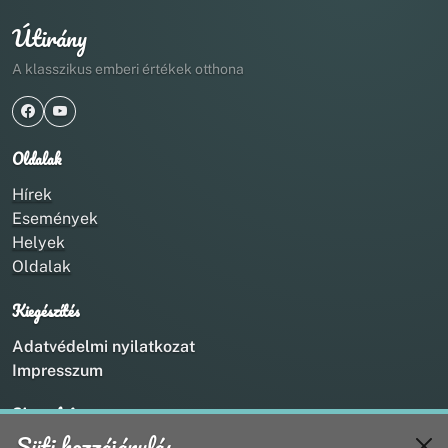
Útirány
A klasszikus emberi értékek otthona
Oldalak
Hírek
Események
Helyek
Oldalak
Kiegészítés
Adatvédelmi nyilatkozat
Impresszum
Kapcsolat
Süti hozzájárulás