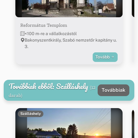
Református Templom
<100 m-re a vállalkozástól
Bakonyszentkirály, Szabó nemzetőr kapitány u.
3.
Tovább
Továbbiak ebből: Szálláshely
(12
Továbbiak
darab)
Szálláshely