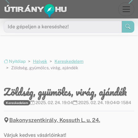
Ugrás a menüre
Ugrás a tartalomra
Nyitólap
Helyek
Kereskedelem
Zöldség, gyümölcs, virág, ajándék
Zöldség, gyümölcs, virág, ajándék
2025. 02. 24. 19:04
2025. 02. 24. 19:04
1584
Kereskedelem
Bakonyszentkirály, Kossuth L. u. 24.
Várjuk kedves vásárlóinkat!