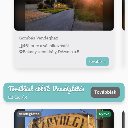
Gombás Vendégház
461 m-re a vállalkozástól
Bakonyszentkirály, Dézsma u.5.
Tovább
Továbbiak ebből: Vendéglátás
Továbbiak
(12 darab)
Vendéglátás
Nyitva