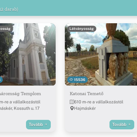
12 darab)
yosság
Látványosság
6
15536
háromság Templom
Katonai Temető
m-re a vállalkozástól
610 m-re a vállalkozástól
áskér, Kossuth u. 17
Hajmáskér
Tovább
Tovább