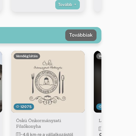
Tovább
Továbbiak
Vendéglátás
Vendéglátás
12075
13810
Öskü Önkormányzati
Lila Akác Söröző
Főzőkonyha
~5 km-re a válla
~4.6 km-re a vállalkozástól
Öskü, Bántai u. 1