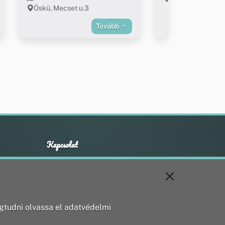
Öskü, Mecset u.3
Tovább
Kapcsolat
+36 20 211 1888
info@utirany.hu
webmaster@utirany.hu
8419 Csesznek, Vasút u.18.
tudni olvassa el adatvédelmi