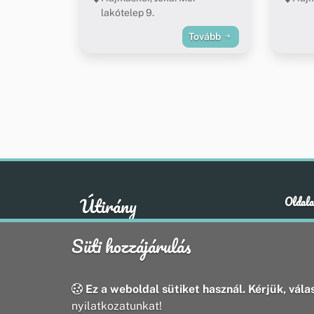
lakótelep 9.
Tovább
Útirány
Oldala
Hírek
A klasszikus emberi értékek otthona
Süti hozzájárulás
Esem
Hely
Oldal
Ez a weboldal sütiket használ. Kérjük, válas
nyilatkozatunkat!