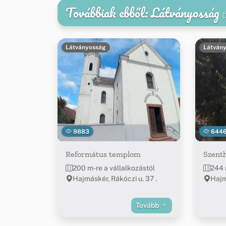
Továbbiak ebből: Látványosság
(
Látványosság
Látván
9883
644
Református templom
Szent
200 m-re a vállalkozástól
244 
Hajmáskér, Rákóczi u. 37 .
Hajm
Tovább