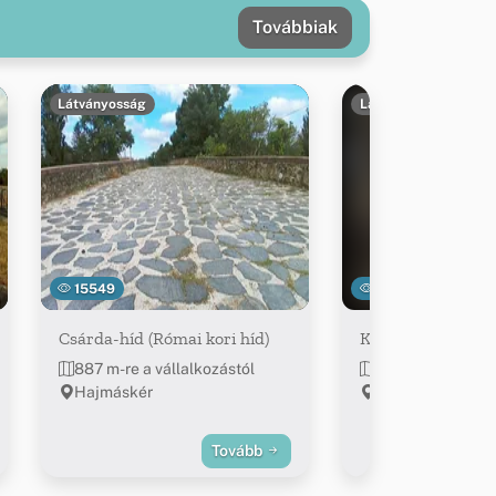
Továbbiak
Látványosság
Látványosság
15549
23218
Csárda-híd (Római kori híd)
Kálvária
887 m-re a vállalkozástól
~1.6 km-re a váll
Hajmáskér
Sóly
Tovább