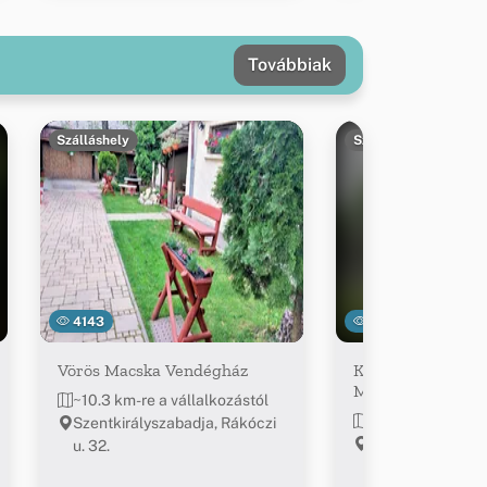
Továbbiak
Szálláshely
Szálláshely
4143
20500
Vörös Macska Vendégház
Királyszállás, Nag
Magyarország Pa
~10.3 km-re a vállalkozástól
~13.9 km-re a vá
Szentkirályszabadja, Rákóczi
Királyszállás, Vá
u. 32.
km Tés irányába