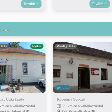
Tovább
Tovább
darab)
látás
Nyitva
Vendéglátás
9280
lat Cukrászda
Koppány Söröző
 km-re a vállalkozástól
~2.1 km-re a vállalkozástól
áskér, Tábori út 81.
Sóly, Kossuth utca 38.