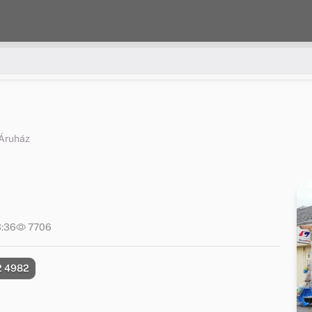
Áruház
3:36
7706
2 4982