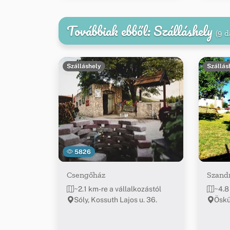
Továbbiak ebből: Szálláshely
(9 d
Szálláshely
Szállás
5826
Csengőház
Szand
~2.1 km-re a vállalkozástól
~4.8
Sóly, Kossuth Lajos u. 36.
Öskü,