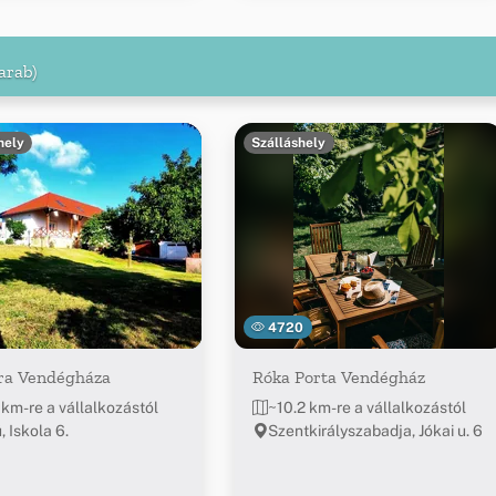
arab)
hely
Szálláshely
4720
ra Vendégháza
Róka Porta Vendégház
 km-re a vállalkozástól
~10.2 km-re a vállalkozástól
 Iskola 6.
Szentkirályszabadja, Jókai u. 6