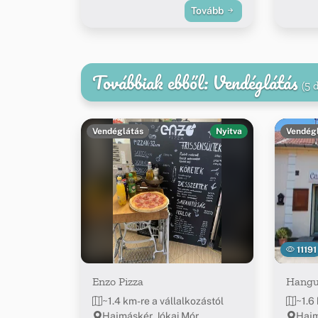
Tovább
Továbbiak ebből: Vendéglátás
(5 
Vendéglátás
Nyitva
Vendég
11191
Enzo Pizza
Hangu
~1.4 km-re a vállalkozástól
~1.6
Hajmáskér, Jókai Mór
Hajm