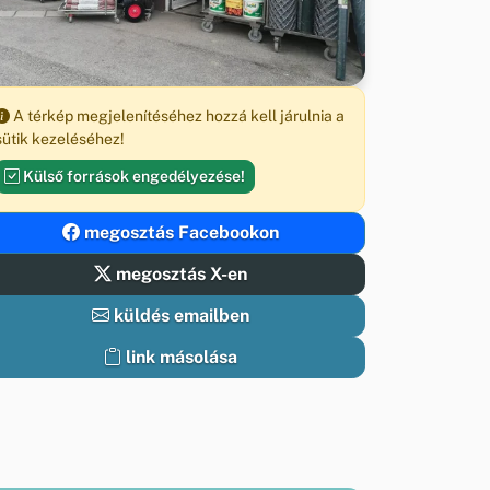
A térkép megjelenítéséhez hozzá kell járulnia a
sütik kezeléséhez!
Külső források engedélyezése!
megosztás Facebookon
megosztás X-en
küldés emailben
link másolása