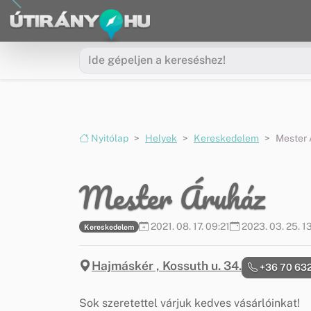
Ugrás a menüre
Ugrás a tartalomra
Nyitólap
Helyek
Kereskedelem
Mester 
Mester Áruház
2021. 08. 17. 09:21
2023. 03. 25. 1
Kereskedelem
Hajmáskér , Kossuth u. 34.
+36 70 63
Sok szeretettel várjuk kedves vásárlóinkat!