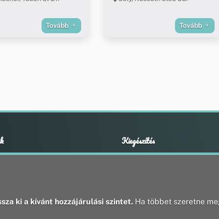
Tovább
Tovább
k
Kiegészítés
Adatvédelmi nyilatkozat
ények
Impresszum
ek
ak
sza ki a kívánt hozzájárulási szintet.
Ha többet szeretne meg