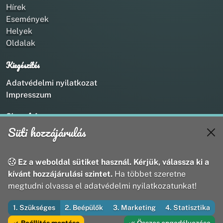
Hírek
Események
Helyek
Oldalak
Kiegészítés
Adatvédelmi nyilatkozat
Impresszum
Kapcsolat
Süti hozzájárulás
+36 20 211 1888
info@utirany.hu
webmaster@utirany.hu
Ez a weboldal sütiket használ. Kérjük, válassza ki a
8419 Csesznek, Vasút u.18.
kívánt hozzájárulási szintet.
Ha többet szeretne
megtudni olvassa el adatvédelmi nyilatkozatunkat!
1. Szükséges
2. Beépülők
3. Marketing
4. Statisztika
© 2026 Útirány Webmédia Bt. — Minden jog fenntartva