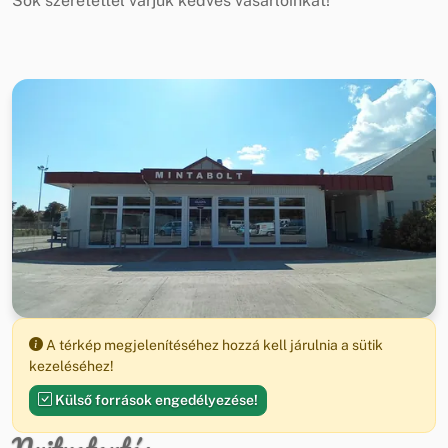
Sok szeretettel várjuk kedves vásárlóinkat!
A térkép megjelenítéséhez hozzá kell járulnia a sütik
kezeléséhez!
Külső források engedélyezése!
Nyitvatartás