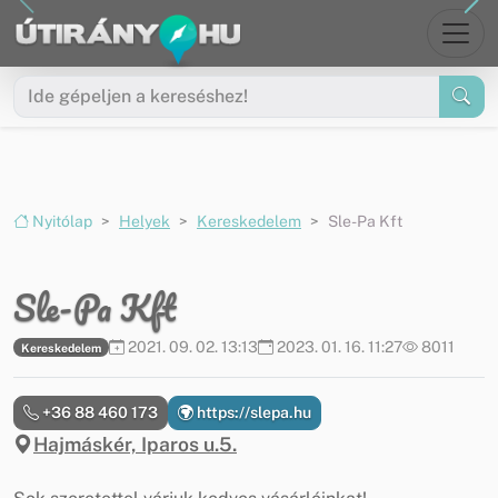
Ugrás a menüre
Ugrás a tartalomra
Nyitólap
Helyek
Kereskedelem
Sle-Pa Kft
Sle-Pa Kft
2021. 09. 02. 13:13
2023. 01. 16. 11:27
8011
Kereskedelem
+36 88 460 173
https://slepa.hu
Hajmáskér, Iparos u.5.