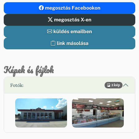
megosztás Facebookon
megosztás X-en
küldés emailben
link másolása
Képek és fájlok
Fotók:
2 kép