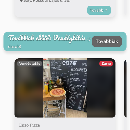
Sóly, Kossuth Lajos u. 36.
Tovább
Továbbiak ebből: Vendéglátás
(7
Továbbiak
darab)
Vendéglátás
Zárva
Enzo Pizza