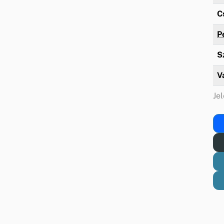
C
P
S
V
Jel