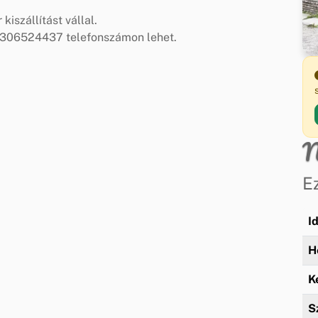
kiszállítást vállal.
/306524437 telefonszámon lehet.
N
E
I
H
K
S