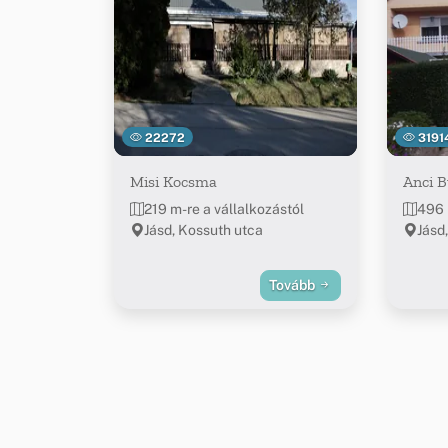
22272
3191
Misi Kocsma
Anci B
219 m-re a vállalkozástól
496 
Jásd, Kossuth utca
Jásd,
Tovább