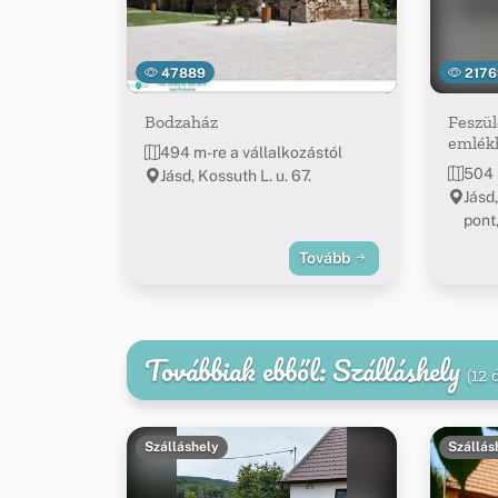
47889
2176
Bodzaház
Feszül
emlékh
494 m-re a vállalkozástól
504 
Jásd, Kossuth L. u. 67.
Jásd,
pont
Tovább
Továbbiak ebből: Szálláshely
(12 
Szálláshely
Szállás