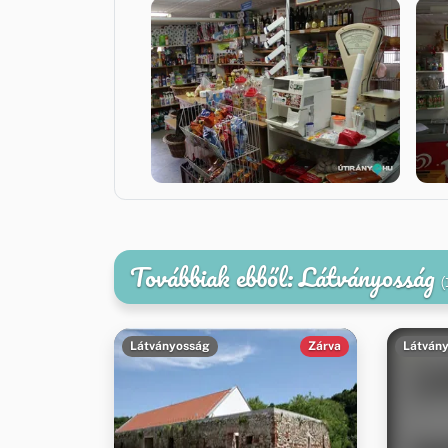
Továbbiak ebből: Látványosság
(
Látványosság
Zárva
Látván