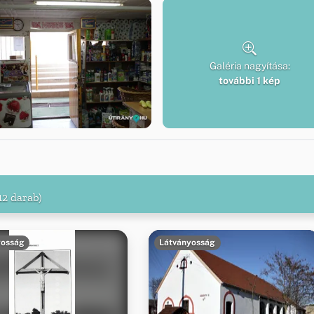
Galéria nagyítása:
további 1 kép
12 darab)
yosság
Látványosság