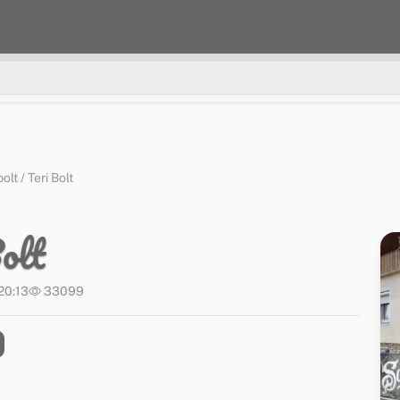
lt / Teri Bolt
olt
20:13
33099