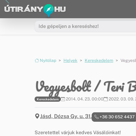
Ugrás a menüre
Ugrás a tartalomra
Nyitólap
Helyek
Kereskedelem
Vegyesbo
Vegyesbolt / Teri B
2014. 04. 23. 00:00
2022. 03. 09. 
Kereskedelem
Jásd, Dózsa Gy. u. 31.
+36 30 652 4437
Szeretettel várjuk kedves Vásálóinkat!