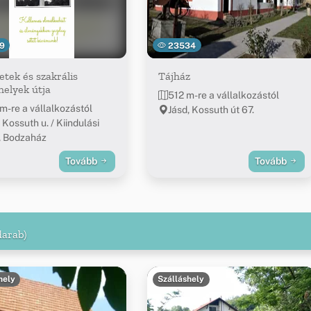
9
23534
etek és szakrális
Tájház
elyek útja
512 m-re a vállalkozástól
m-re a vállalkozástól
Jásd, Kossuth út 67.
 Kossuth u. / Kiindulási
, Bodzaház
Tovább
Tovább
darab)
hely
Szálláshely