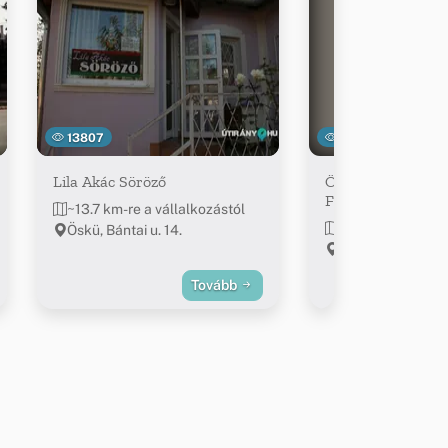
13807
12071
Lila Akác Söröző
Öskü Önkormány
Főzőkonyha
~13.7 km-re a vállalkozástól
~14.1 km-re a vál
Öskü, Bántai u. 14.
Öskü, Mecset u.
Tovább