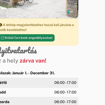
A térkép megjelenítéséhez hozzá kell járulnia a
sütik kezeléséhez!
Külső források engedélyezése!
yitvatartás
z a hely
zárva van!
dőszak: Január 1. - December 31.
étfő
06:00 - 17:00
edd
06:00 - 17:00
zerda
06:00 - 17:00