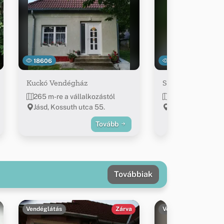
18606
18233
Kuckó Vendégház
Szabó Vendégház
265 m-re a vállalkozástól
279 m-re a válla
Jásd, Kossuth utca 55.
Jásd, Rózsadomb 
Tovább
Továbbiak
Vendéglátás
Zárva
Vendéglátás