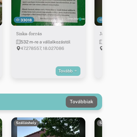
33018
34946
Siska-forrás
Jásdi Pincék
532 m-re a vállalkozástól
547 m-re a válla
47.278557, 18.027086
Jásd
Tovább
Továbbiak
Szálláshely
Szálláshely