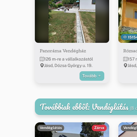
1515
Panoráma Vendégház
Rózsa
126 m-re a vállalkozástól
157 
Jásd, Dózsa György u. 19.
Jásd
Tovább
Továbbiak ebből: Vendéglátás
(8 
Vendéglátás
Zárva
Vendég