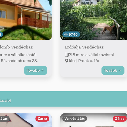
4
9740
domb Vendégház
Erdőalja Vendégház
m-re a vállalkozástól
218 m-re a vállalkozástól
, Rózsadomb utca 28.
Jásd, Patak u. 1/a
Tovább
Tovább
darab)
látás
Zárva
Vendéglátás
Zárva