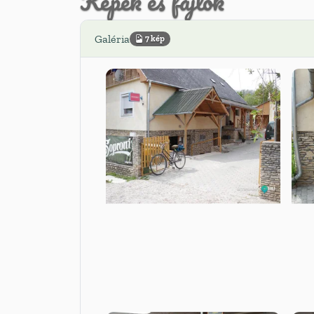
Képek és fájlok
Galéria
7 kép