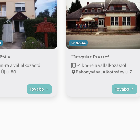
4
8334
üféje
Hangulat Presszó
m-re a vállalkozástól
~4 km-re a vállalkozástól
 Új u. 80
Bakonynána, Alkotmány u. 2.
Tovább
Tovább