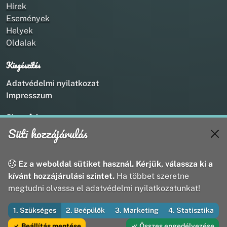
Hírek
Események
Helyek
Oldalak
Kiegészítés
Adatvédelmi nyilatkozat
Impresszum
Kapcsolat
Süti hozzájárulás
+36 20 211 1888
info@utirany.hu
webmaster@utirany.hu
Ez a weboldal sütiket használ. Kérjük, válassza ki a
8419 Csesznek, Vasút u.18.
kívánt hozzájárulási szintet.
Ha többet szeretne
megtudni olvassa el adatvédelmi nyilatkozatunkat!
1. Szükséges
2. Beépülők
3. Marketing
4. Statisztika
© 2026 Útirány Webmédia Bt. — Minden jog fenntartva
Beállítás mentése
Összes engedélyezése