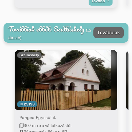
Tovább
Továbbiak ebből: Szálláshely
(12
Továbbiak
darab)
Szálláshely
23138
Pangea Egyesület
307 m-re a vállalkozástól
Pénzesgyőr, Béke u. 57.