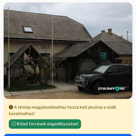
A térkép megjelenítéséhez hozzá kell járulnia a sütik
kezeléséhez!
Külső források engedélyezése!