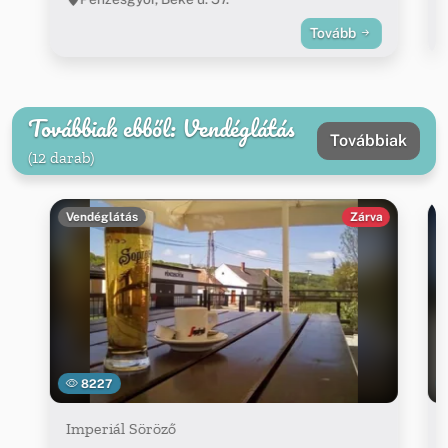
Tovább
Továbbiak ebből: Vendéglátás
Továbbiak
(12 darab)
Vendéglátás
Zárva
8227
Imperiál Söröző