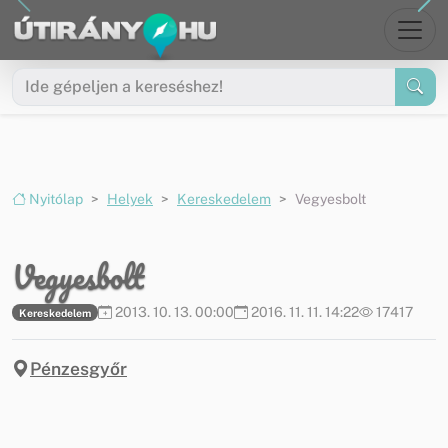
Ugrás a menüre
Ugrás a tartalomra
Nyitólap
Helyek
Kereskedelem
Vegyesbolt
Vegyesbolt
2013. 10. 13. 00:00
2016. 11. 11. 14:22
17417
Kereskedelem
Pénzesgyőr