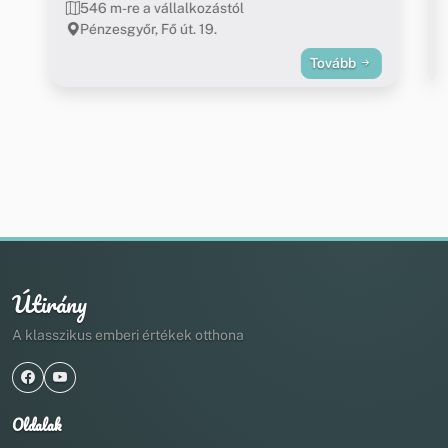
546 m-re a vállalkozástól
Pénzesgyőr, Fő út. 19.
Tovább
Útirány
A klasszikus emberi értékek otthona
Oldalak