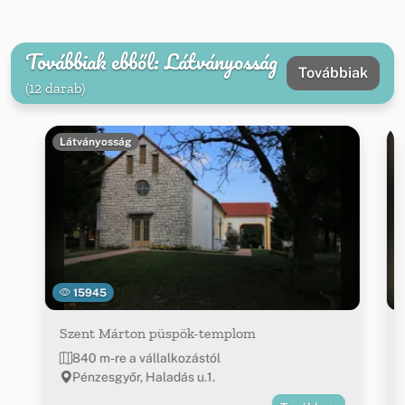
Továbbiak ebből: Látványosság
Továbbiak
(12 darab)
Látványosság
15945
Szent Márton püspök-templom
840 m-re a vállalkozástól
Pénzesgyőr, Haladás u.1.