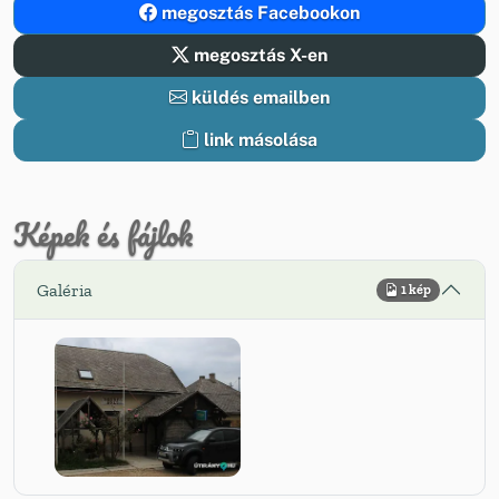
megosztás Facebookon
megosztás X-en
küldés emailben
link másolása
Képek és fájlok
Galéria
1 kép