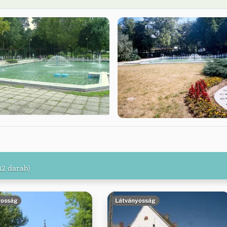
12 darab)
yosság
Látványosság