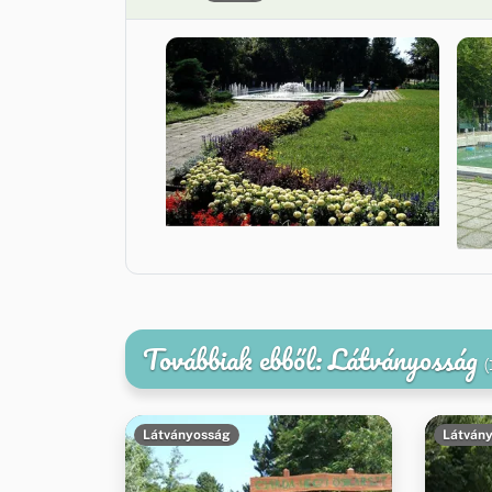
Továbbiak ebből: Látványosság
(
Látványosság
Látván