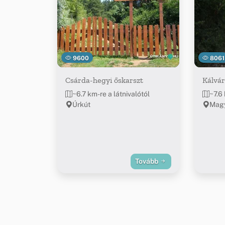
9600
8061
Csárda-hegyi őskarszt
Kálvár
~6.7 km-re a látnivalótól
~7.6 
Úrkút
Magy
Tovább