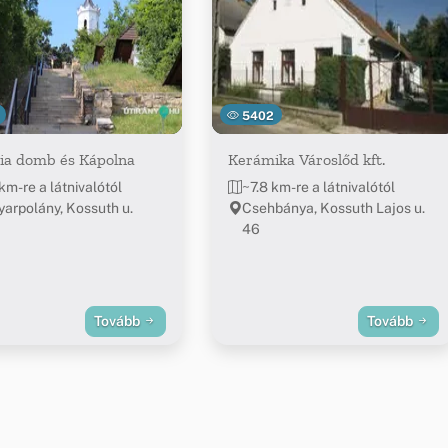
5402
ia domb és Kápolna
Kerámika Városlőd kft.
km-re a látnivalótól
~7.8 km-re a látnivalótól
arpolány, Kossuth u.
Csehbánya, Kossuth Lajos u.
46
Tovább
Tovább