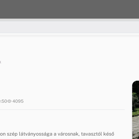
k
0:50
4095
on szép látványossága a városnak, tavasztól késő