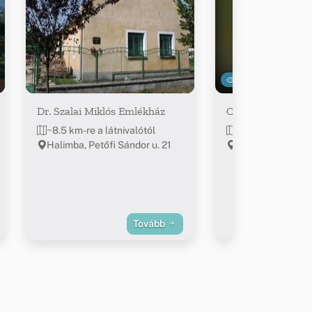
10365
Dr. Szalai Miklós Emlékház
Csúrgó-kút
~8.5 km-re a látnivalótól
~8.9 km-re a látn
Halimba, Petőfi Sándor u. 21
47.182344, 17.6
Tovább