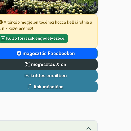
A térkép megjelenítéséhez hozzá kell járulnia a
sütik kezeléséhez!
Külső források engedélyezése!
megosztás Facebookon
megosztás X-en
küldés emailben
link másolása