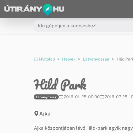
Ugrás a menüre
Ugrás a tartalomra
Nyitólap
Helyek
Látványosság
Hild Par
Hild Park
2016. 01. 25. 00:00
2016. 07. 25. 1
Látványosság
Ajka
Ajka központjában lévő Hild-park egyik nagy