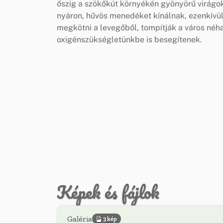
őszig a szökőkút környékén gyönyörű virágo
nyáron, hűvös menedéket kínálnak, ezenkívü
megkötni a levegőből, tompítják a város néha 
oxigénszükségletünkbe is besegítenek.
Képek és fájlok
Galéria
3 kép