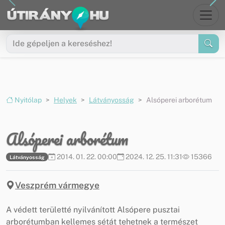
Ugrás a menüre
Ugrás a tartalomra
Nyitólap
Helyek
Látványosság
Alsóperei arborétum
Alsóperei arborétum
2014. 01. 22. 00:00
2024. 12. 25. 11:31
15366
Látványosság
Veszprém vármegye
A védett területté nyilvánított Alsópere pusztai
arborétumban kellemes sétát tehetnek a természet