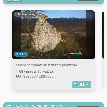
(12 darab)
Látványosság
9315
Alsópere román stílusú templomrom
697 m-re a látnivalótól
47.232533, 17.985667
Tovább