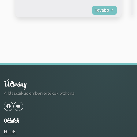
Tovább
Útirány
A klasszikus emberi értékek otthona
Oldalak
Hírek