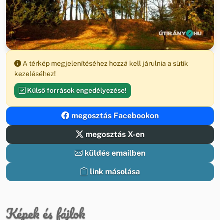
A térkép megjelenítéséhez hozzá kell járulnia a sütik
kezeléséhez!
Külső források engedélyezése!
megosztás Facebookon
megosztás X-en
küldés emailben
link másolása
Képek és fájlok