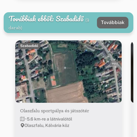
Továbbiak ebből: Szabadidő
(9
Továbbiak
darab)
Szabadidő
Olaszfalu sportpálya és játszótér
~5.6 km-re a látnivalótól
Olaszfalu, Kálvária köz