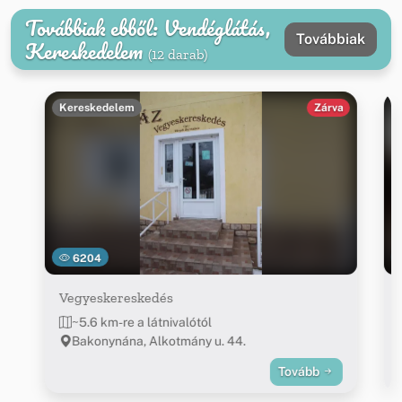
Továbbiak ebből: Vendéglátás,
Továbbiak
Kereskedelem
(12 darab)
Kereskedelem
Zárva
6204
Vegyeskereskedés
~5.6 km-re a látnivalótól
Bakonynána, Alkotmány u. 44.
Tovább