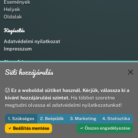
Események
Helyek
Oldalak
Kiegészítés
Adatvédelmi nyilatkozat
Impresszum
Kapcsolat
Süti hozzájárulás
+36 20 211 1888
info@utirany.hu
webmaster@utirany.hu
Ez a weboldal sütiket használ. Kérjük, válassza ki a
8419 Csesznek, Vasút u.18.
kívánt hozzájárulási szintet.
Ha többet szeretne
megtudni olvassa el adatvédelmi nyilatkozatunkat!
1. Szükséges
2. Beépülők
3. Marketing
4. Statisztika
© 2026 Útirány Webmédia Bt. — Minden jog fenntartva
Beállítás mentése
Összes engedélyezése
Fejleszti és üzemelteti az Útirány