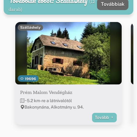
Továbbiak ebből: Szálláshely
(12
Továbbiak
darab)
Szálláshely
19696
Prém Malom Vendégház
~5.2 km-re a látnivalótól
Bakonynána, Alkotmány u. 94.
Tovább