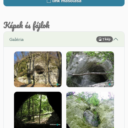
link másolása
Képek és fájlok
Galéria
7 kép