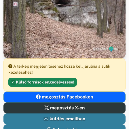
A térkép megjelenítéséhez hozzá kell járulnia a sütik
kezeléséhez!
Külső források engedélyezése!
megosztás Facebookon
megosztás X-en
küldés emailben