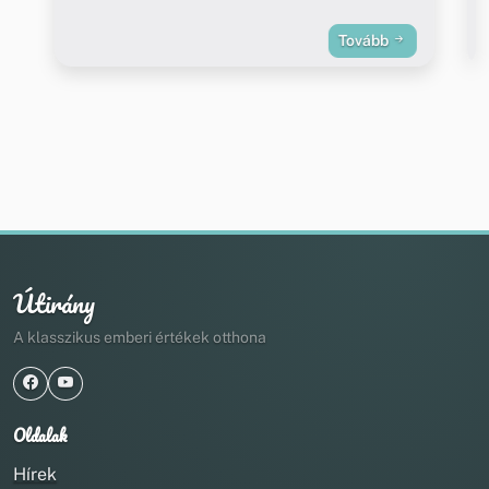
Tovább
Útirány
A klasszikus emberi értékek otthona
Oldalak
Hírek