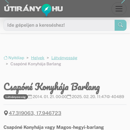
Ugrás a menüre
Ugrás a tartalomra
Nyitólap
Helyek
Látványosság
Csapóné Konyhája Barlang
Csapóné Konyhája Barlang
2014. 01. 21. 00:00
2025. 02. 20. 11:47
40489
Látványosság
47.319063, 17.946723
Csapóné Konyhája vagy Magos-hegyi-barlang