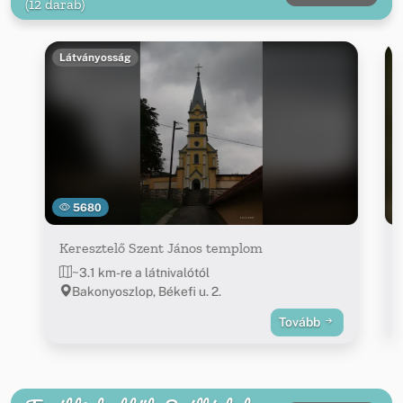
(12 darab)
Látványosság
5680
Keresztelő Szent János templom
~3.1 km-re a látnivalótól
Bakonyoszlop, Békefi u. 2.
Tovább