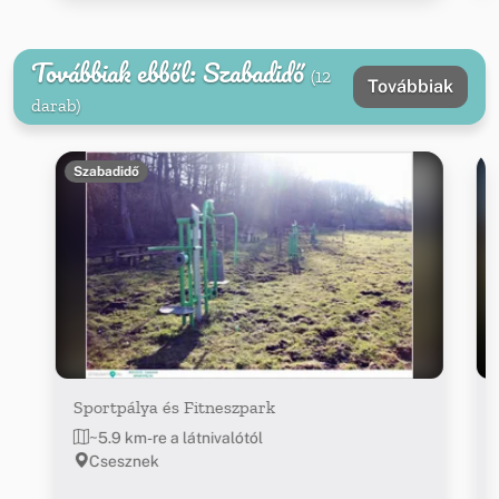
Továbbiak ebből: Szabadidő
(12
Továbbiak
darab)
Szabadidő
Sportpálya és Fitneszpark
~5.9 km-re a látnivalótól
Csesznek