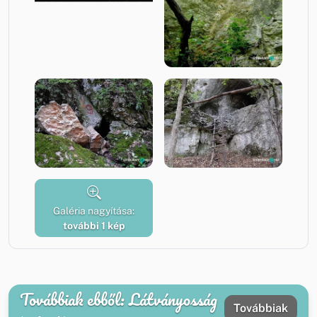
Galéria nagyítása:
további 1 kép
Továbbiak ebből: Látványosság
Továbbiak