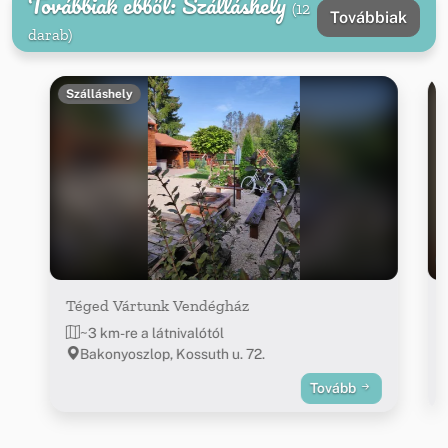
Továbbiak ebből: Szálláshely
(12
Továbbiak
darab)
Szálláshely
Téged Vártunk Vendégház
~3 km-re a látnivalótól
Bakonyoszlop, Kossuth u. 72.
Tovább