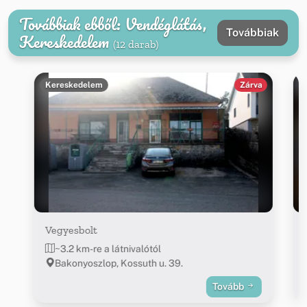
Továbbiak ebből: Vendéglátás,
Továbbiak
Kereskedelem
(12 darab)
Kereskedelem
Zárva
Vegyesbolt
~3.2 km-re a látnivalótól
Bakonyoszlop, Kossuth u. 39.
Tovább