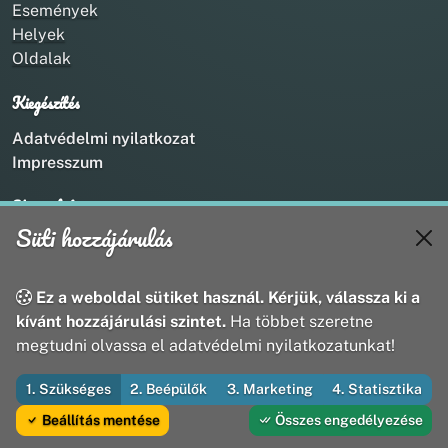
Események
Helyek
Oldalak
Kiegészítés
Adatvédelmi nyilatkozat
Impresszum
Kapcsolat
Süti hozzájárulás
+36 20 211 1888
info@utirany.hu
webmaster@utirany.hu
Ez a weboldal sütiket használ. Kérjük, válassza ki a
8419 Csesznek, Vasút u.18.
kívánt hozzájárulási szintet.
Ha többet szeretne
megtudni olvassa el adatvédelmi nyilatkozatunkat!
1. Szükséges
2. Beépülők
3. Marketing
4. Statisztika
© 2026 Útirány Webmédia Bt. — Minden jog fenntartva
Beállítás mentése
Összes engedélyezése
Fejleszti és üzemelteti az Útirány