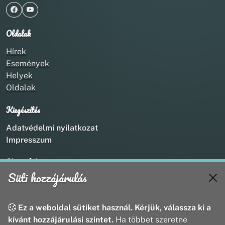
Oldalak
Hírek
Események
Helyek
Oldalak
Kiegészítés
Adatvédelmi nyilatkozat
Impresszum
Kapcsolat
Süti hozzájárulás
+36 20 211 1888
info@utirany.hu
webmaster@utirany.hu
Ez a weboldal sütiket használ. Kérjük, válassza ki a
8419 Csesznek, Vasút u.18.
kívánt hozzájárulási szintet.
Ha többet szeretne