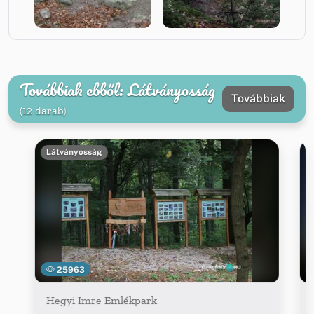
Továbbiak ebből: Látványosság
Továbbiak
(12 darab)
Látványosság
25963
Hegyi Imre Emlékpark