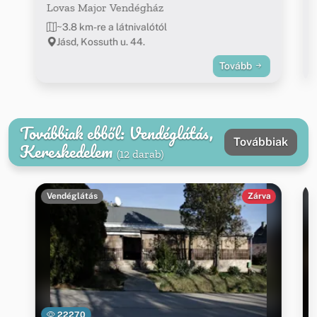
Lovas Major Vendégház
~3.8 km-re a látnivalótól
Jásd, Kossuth u. 44.
Tovább
Továbbiak ebből: Vendéglátás,
Továbbiak
Kereskedelem
(12 darab)
Vendéglátás
Zárva
22270