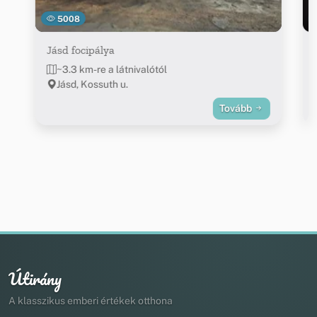
5008
Jásd focipálya
~3.3 km-re a látnivalótól
Jásd, Kossuth u.
Tovább
Útirány
A klasszikus emberi értékek otthona