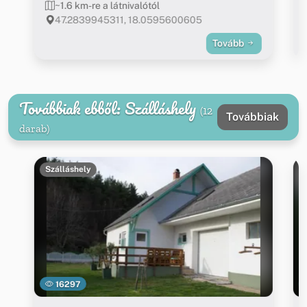
~1.6 km-re a látnivalótól
47.2839945311, 18.0595600605
Tovább
Továbbiak ebből: Szálláshely
(12
Továbbiak
darab)
Szálláshely
16297