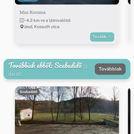
Misi Kocsma
~4.3 km-re a látnivalótól
Jásd, Kossuth utca
Tovább
Továbbiak ebből: Szabadidő
(3
Továbbiak
darab)
Szabadidő