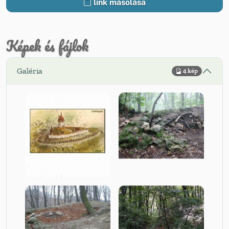
link másolása
Képek és fájlok
Galéria
4 kép