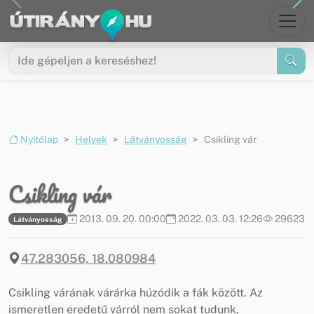
Ugrás a menüre
Ugrás a tartalomra
Nyitólap
Helyek
Látványosság
Csikling vár
Csikling vár
2013. 09. 20. 00:00
2022. 03. 03. 12:26
29623
Látványosság
47.283056, 18.080984
Csikling várának várárka húzódik a fák között. Az
ismeretlen eredetű várról nem sokat tudunk,