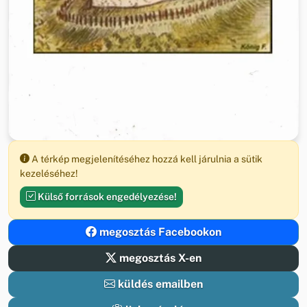
A térkép megjelenítéséhez hozzá kell járulnia a sütik
kezeléséhez!
Külső források engedélyezése!
megosztás Facebookon
megosztás X-en
küldés emailben