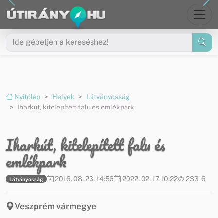
Ugrás a menüre
Ugrás a tartalomra
Nyitólap
Helyek
Látványosság
Iharkút, kitelepített falu és emlékpark
Iharkút, kitelepített falu és
emlékpark
2016. 08. 23. 14:56
2022. 02. 17. 10:22
23316
Látványosság
Veszprém vármegye