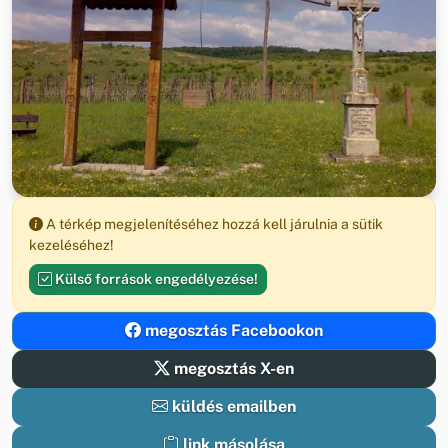
A térkép megjelenítéséhez hozzá kell járulnia a sütik
kezeléséhez!
Külső források engedélyezése!
megosztás Facebookon
megosztás X-en
küldés emailben
link másolása