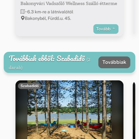
Bakonyvári Vadszőlő Wellness Szálló étterme
~6.3 km-re a látnivalótól
Bakonybél, Fürdő.u. 45.
Tovább
Továbbiak ebből: Szabadidő
(2
Továbbiak
darab)
Szabadidő