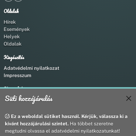
Oldalak
Hírek
Események
Helyek
Oldalak
Kiegészítés
Adatvédelmi nyilatkozat
Impresszum
Kapcsolat
Süti hozzájárulás
+36 20 211 1888
info@utirany.hu
webmaster@utirany.hu
Ez a weboldal sütiket használ. Kérjük, válassza ki a
8419 Csesznek, Vasút u.18.
kívánt hozzájárulási szintet.
Ha többet szeretne
megtudni olvassa el adatvédelmi nyilatkozatunkat!