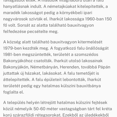
favágásból éltek. A második világháború után a falu
hanyatlásnak indult. A németajkúakat kitelepítették, a
maradék lakosságot pedig a környékbeli ipari
nagyvárosok szívták el. Iharkút lakossága 1960-ban 150
fő volt. Sorsát az alatta található bauxitvagyon
felfedezése pecsételte meg.
A község alatt található bauxitvagyon kitermelését
1979-ben kezdték meg. A fogyatkozó falu önállóságát
1981-ben megszüntették, területét a szomszédos
Bakonyjákóhoz csatolták. Iharkút utolsó lakosainak
Bakonyjákón, Németbányán, Herenden, továbbá Pápán
juttattak új házakat, lakásokat. A falu temetőjét is
áttelepítették. A falu épületeit lebontották, Iharkút
területét pedig egy hatalmas külszíni bauxitbánya
foglalta el.
A település helyén létrejött hatalmas külszíni fejtések
közül némelyik 50-60 méter vastagságban tárt fel kréta
korú szárazföldi rétegsorokat. Ezekből az üledékekből