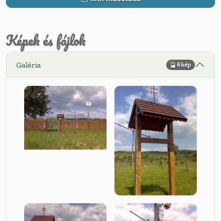
Képek és fájlok
Galéria
6 kép