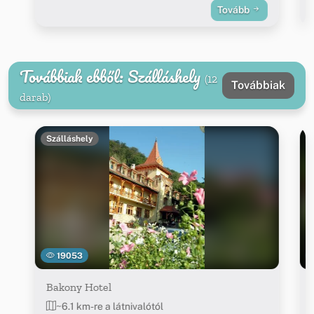
Tovább
Továbbiak ebből: Szálláshely
(12
Továbbiak
darab)
Szálláshely
19053
Bakony Hotel
~6.1 km-re a látnivalótól