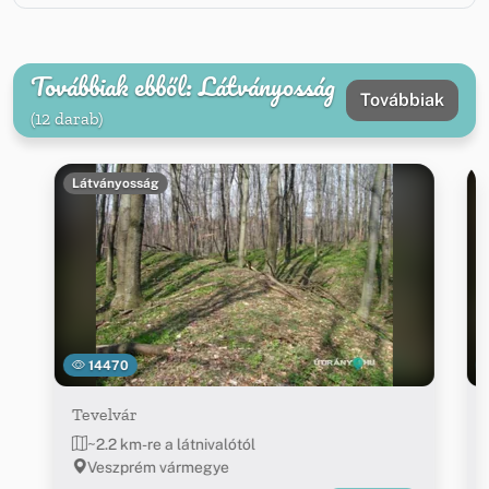
Továbbiak ebből: Látványosság
Továbbiak
(12 darab)
Látványosság
14470
Tevelvár
~2.2 km-re a látnivalótól
Veszprém vármegye