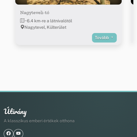
Nagyteveli-tó
~6.4 km-re a látnivalótól
Nagytevel, Külterület
Tovább
Útirány
A klasszikus emberi értékek otthona