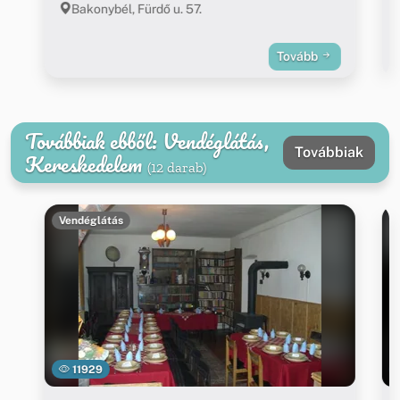
Bakonybél, Fürdő u. 57.
Tovább
Továbbiak ebből: Vendéglátás,
Továbbiak
Kereskedelem
(12 darab)
Vendéglátás
11929