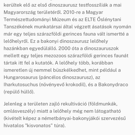
kerültek elő az első dinoszaurusz testfosszíliák a mai
Magyarország területéről. 2010-re a Magyar
Természettudományi Múzeum és az ELTE Őslénytani
Tanszékének munkatársai által végzett ásatások nyomán
már egy teljes szárazföldi gerinces fauna vált ismertté a
lelőhelyről. Ez a bakonyi dinoszaurusz lelőhely
hazánkban egyedülálló. 2000 óta a dinoszauruszok
mellett egy teljes mezozoos szárazföldi gerinces faunát
tártak itt fel a kutatók. A lelőhely több, korábban
ismeretlen új nemmel büszkélkedhet, mint például a
Hungarosaurus (páncélos dinoszaurusz), az
Iharkutosuchus (növényevő krokodil), és a Bakonydraco
(repülő hüllő).
Jelenleg a területen zajló rekultiváció (földmunkák,
omlásveszély) miatt a lelőhely még nem látogatható
(kivételt képez a németbányai-bakonyjákói szervezésű
hivatalos "kisvonatos" túra).