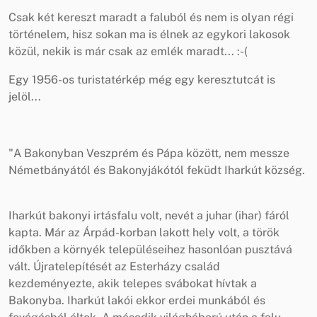
Csak két kereszt maradt a faluból és nem is olyan régi
történelem, hisz sokan ma is élnek az egykori lakosok
közül, nekik is már csak az emlék maradt... :-(
Egy 1956-os turistatérkép még egy keresztutcát is
jelöl...
"A Bakonyban Veszprém és Pápa között, nem messze
Németbányától és Bakonyjákótól feküdt Iharkút község.
Iharkút bakonyi irtásfalu volt, nevét a juhar (ihar) fáról
kapta. Már az Árpád-korban lakott hely volt, a török
időkben a környék településeihez hasonlóan pusztává
vált. Újratelepítését az Esterházy család
kezdeményezte, akik telepes svábokat hívtak a
Bakonyba. Iharkút lakói ekkor erdei munkából és