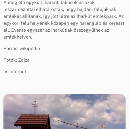
A még élő egykori iharkúti lakosok és azok
leszármazottai elhatározták, hogy hajdani falujuknak
emléket állítanak. Így jött létre az Iharkút emlékpark. Az
egykori falu helyének közepén egy harangláb és kereszt
áll. Évente egyszer az iharkútiak összegyűlnek az
emlékhelyen.
Forrás: wikipédia
Fotók: Zajza
és internet