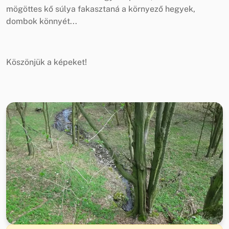
mögöttes kő súlya fakasztaná a környező hegyek,
dombok könnyét...
Köszönjük a képeket!