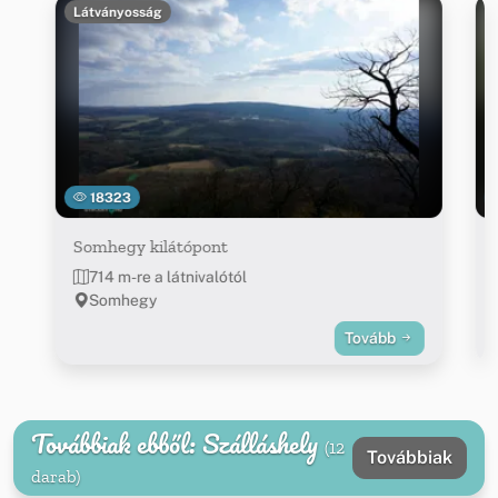
Látványosság
18323
Somhegy kilátópont
714 m-re a látnivalótól
Somhegy
Tovább
Továbbiak ebből: Szálláshely
(12
Továbbiak
darab)