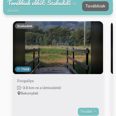
Továbbiak ebből: Szabadidő
(11
Továbbiak
darab)
Szabadidő
7558
Focipálya
~3.6 km-re a látnivalótól
Bakonybél
Tovább