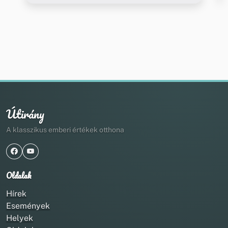
Útirány
A klasszikus emberi értékek otthona
Oldalak
Hírek
Események
Helyek