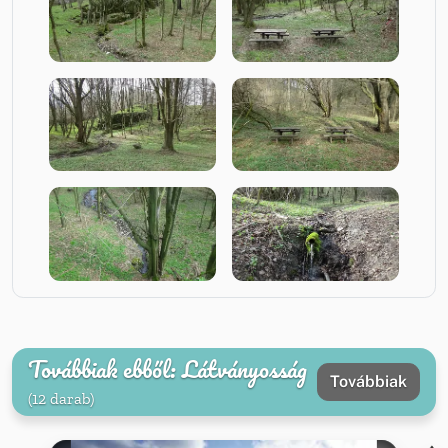
Továbbiak ebből: Látványosság
Továbbiak
(12 darab)