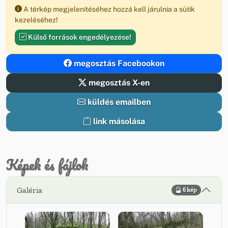
A térkép megjelenítéséhez hozzá kell járulnia a sütik
kezeléséhez!
Külső források engedélyezése!
megosztás Facebookon
megosztás X-en
küldés emailben
link másolása
Képek és fájlok
Galéria
6 kép