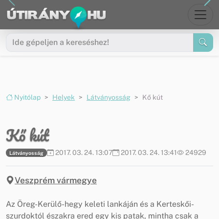
Ugrás a menüre
Ugrás a tartalomra
Nyitólap
Helyek
Látványosság
Kő kút
Kő kút
2017. 03. 24. 13:07
2017. 03. 24. 13:41
24929
Látványosság
Veszprém vármegye
Az Öreg-Kerülő-hegy keleti lankáján és a Kerteskői-
szurdoktól északra ered egy kis patak, mintha csak a