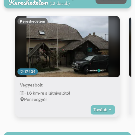
Kereskedelem
(12 darab)
Kereskedelem
17434
Vegyesbolt
~1.6 km-re a látnivalótól
Pénzesgyőr
Tovább