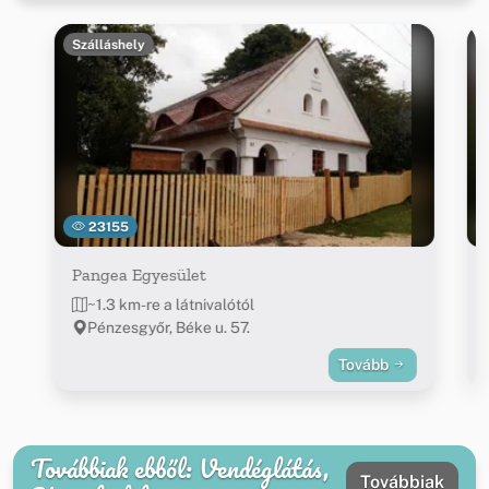
Szálláshely
23155
Pangea Egyesület
~1.3 km-re a látnivalótól
Pénzesgyőr, Béke u. 57.
Tovább
Továbbiak ebből: Vendéglátás,
Továbbiak