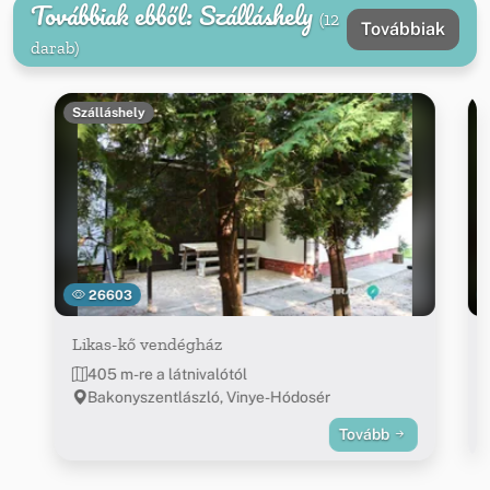
Továbbiak ebből: Szálláshely
(12
Továbbiak
darab)
Szálláshely
26603
Likas-kő vendégház
405 m-re a látnivalótól
Bakonyszentlászló, Vinye-Hódosér
Tovább