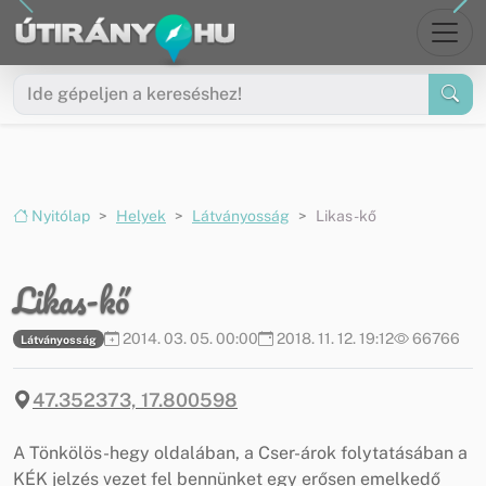
Ugrás a menüre
Ugrás a tartalomra
Nyitólap
Helyek
Látványosság
Likas-kő
Likas-kő
2014. 03. 05. 00:00
2018. 11. 12. 19:12
66766
Látványosság
47.352373, 17.800598
A Tönkölös-hegy oldalában, a Cser-árok folytatásában a
KÉK jelzés vezet fel bennünket egy erősen emelkedő