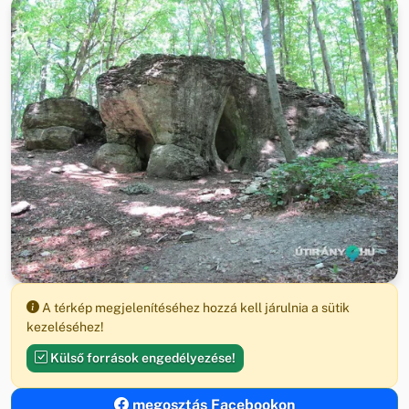
A térkép megjelenítéséhez hozzá kell járulnia a sütik
kezeléséhez!
Külső források engedélyezése!
megosztás Facebookon