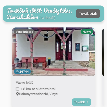
Továbbiak ebből: Vendéglátás,
Továbbiak
Kereskedelem
(12 darab)
Vendéglátás
Nyitva
26744
Vinye büfé
~1.8 km-re a látnivalótól
Bakonyszentlászló, Vinye
Tovább