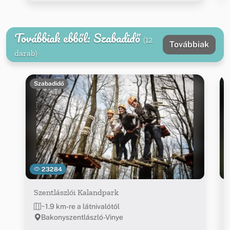
Továbbiak ebből: Szabadidő
(12
Továbbiak
darab)
Szabadidő
23284
Szentlászlói Kalandpark
~1.9 km-re a látnivalótól
Bakonyszentlászló-Vinye