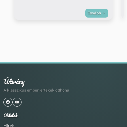
Tovább
Útirány
A klasszikus emberi értékek otthona
Oldalak
Hírek