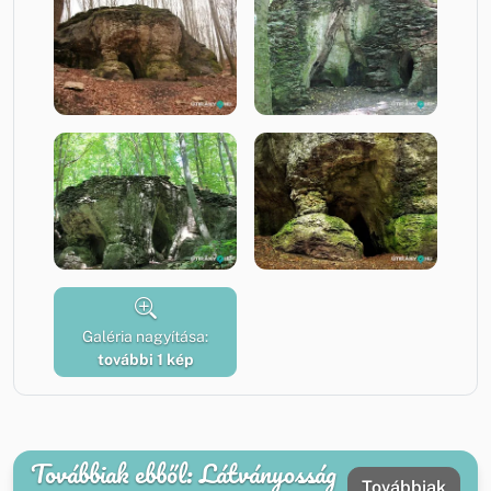
Galéria nagyítása:
további 1 kép
Továbbiak ebből: Látványosság
Továbbiak