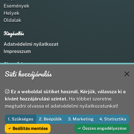
Események
Helyek
Oldalak
Kiegészítés
Adatvédelmi nyilatkozat
Impresszum
Kapcsolat
Süti hozzájárulás
+36 20 211 1888
info@utirany.hu
webmaster@utirany.hu
Ez a weboldal sütiket használ. Kérjük, válassza ki a
8419 Csesznek, Vasút u.18.
kívánt hozzájárulási szintet.
Ha többet szeretne
megtudni olvassa el adatvédelmi nyilatkozatunkat!
1. Szükséges
2. Beépülők
3. Marketing
4. Statisztika
© 2026 Útirány Webmédia Bt. — Minden jog fenntartva
Beállítás mentése
Összes engedélyezése
Fejleszti és üzemelteti az Útirány