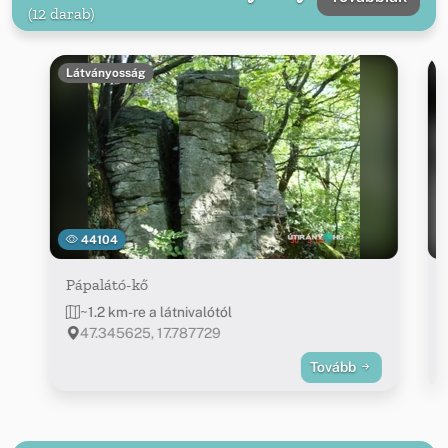
(12 darab)
Látványosság
44104
Pápalátó-kő
~1.2 km-re a látnivalótól
47.345625, 17.787729
Tovább