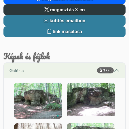
megosztás X-en
küldés emailben
link másolása
Képek és fájlok
Galéria
7 kép