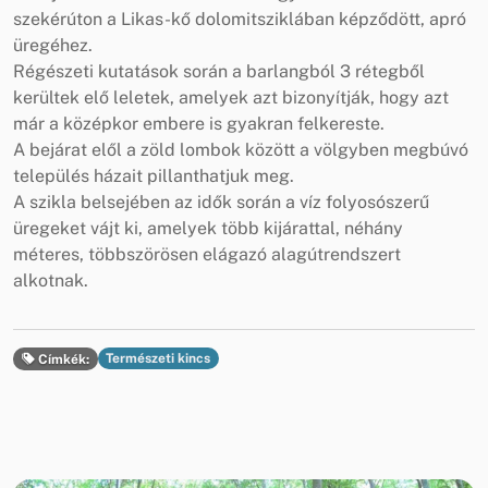
szekérúton a Likas-kő dolomitsziklában képződött, apró
üregéhez.
Régészeti kutatások során a barlangból 3 rétegből
kerültek elő leletek, amelyek azt bizonyítják, hogy azt
már a középkor embere is gyakran felkereste.
A bejárat elől a zöld lombok között a völgyben megbúvó
település házait pillanthatjuk meg.
A szikla belsejében az idők során a víz folyosószerű
üregeket vájt ki, amelyek több kijárattal, néhány
méteres, többszörösen elágazó alagútrendszert
alkotnak.
Természeti kincs
Címkék: