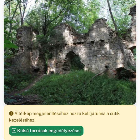
A térkép megjelenítéséhez hozzá kell járulnia a sütik
kezeléséhez!
Külső források engedélyezése!