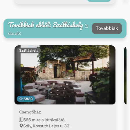
Továbbiak ebből: Szálláshely
(5
Továbbiak
darab)
Szálláshely
5820
Csengőház
566 m-re a látnivalótól
Sóly, Kossuth Lajos u. 36.