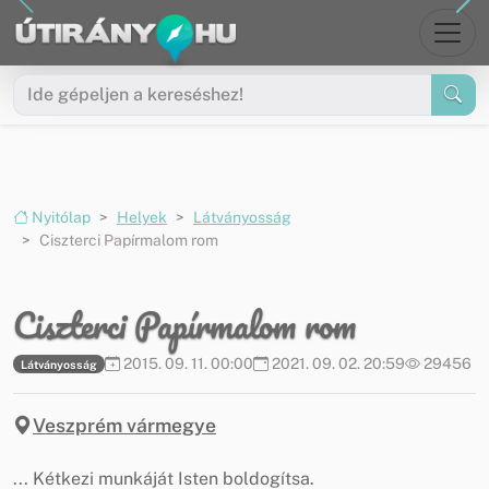
Ugrás a menüre
Ugrás a tartalomra
Nyitólap
Helyek
Látványosság
Ciszterci Papírmalom rom
Ciszterci Papírmalom rom
2015. 09. 11. 00:00
2021. 09. 02. 20:59
29456
Látványosság
Veszprém vármegye
... Kétkezi munkáját Isten boldogítsa.