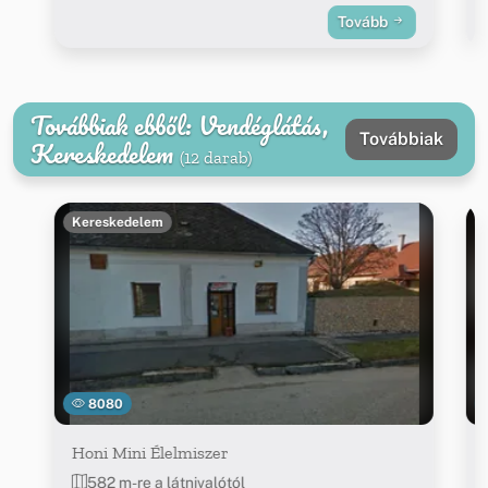
Tovább
Továbbiak ebből: Vendéglátás,
Továbbiak
Kereskedelem
(12 darab)
Kereskedelem
8080
Honi Mini Élelmiszer
582 m-re a látnivalótól