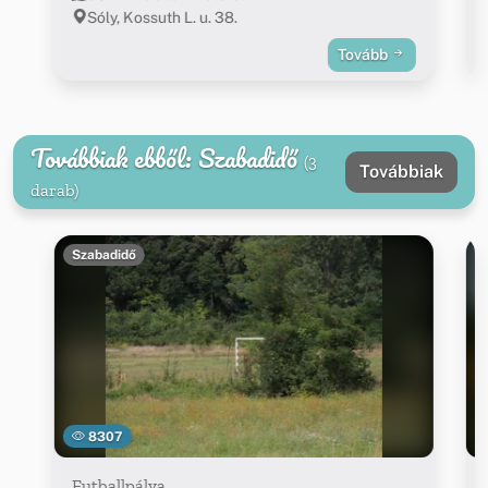
Sóly, Kossuth L. u. 38.
Tovább
Továbbiak ebből: Szabadidő
(3
Továbbiak
darab)
Szabadidő
8307
Futballpálya