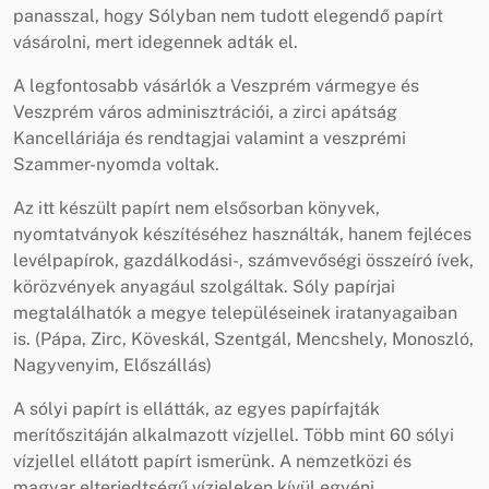
panasszal, hogy Sólyban nem tudott elegendő papírt
vásárolni, mert idegennek adták el.
A legfontosabb vásárlók a Veszprém vármegye és
Veszprém város adminisztrációi, a zirci apátság
Kancelláriája és rendtagjai valamint a veszprémi
Szammer-nyomda voltak.
Az itt készült papírt nem elsősorban könyvek,
nyomtatványok készítéséhez használták, hanem fejléces
levélpapírok, gazdálkodási-, számvevőségi összeíró ívek,
körözvények anyagául szolgáltak. Sóly papírjai
megtalálhatók a megye településeinek iratanyagaiban
is. (Pápa, Zirc, Köveskál, Szentgál, Mencshely, Monoszló,
Nagyvenyim, Előszállás)
A sólyi papírt is ellátták, az egyes papírfajták
merítőszitáján alkalmazott vízjellel. Több mint 60 sólyi
vízjellel ellátott papírt ismerünk. A nemzetközi és
magyar elterjedtségű vízjeleken kívül egyéni