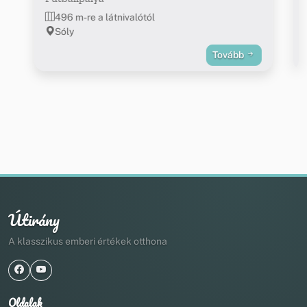
496 m-re a látnivalótól
Sóly
Tovább
Útirány
A klasszikus emberi értékek otthona
Oldalak