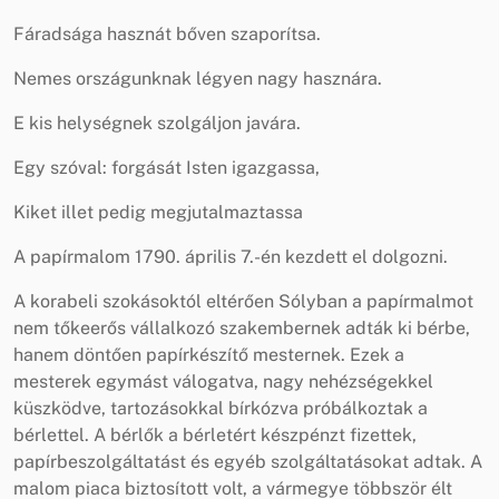
Fáradsága hasznát bőven szaporítsa.
Nemes országunknak légyen nagy hasznára.
E kis helységnek szolgáljon javára.
Egy szóval: forgását Isten igazgassa,
Kiket illet pedig megjutalmaztassa
A papírmalom 1790. április 7.-én kezdett el dolgozni.
A korabeli szokásoktól eltérően Sólyban a papírmalmot
nem tőkeerős vállalkozó szakembernek adták ki bérbe,
hanem döntően papírkészítő mesternek. Ezek a
mesterek egymást válogatva, nagy nehézségekkel
küszködve, tartozásokkal bírkózva próbálkoztak a
bérlettel. A bérlők a bérletért készpénzt fizettek,
papírbeszolgáltatást és egyéb szolgáltatásokat adtak. A
malom piaca biztosított volt, a vármegye többször élt