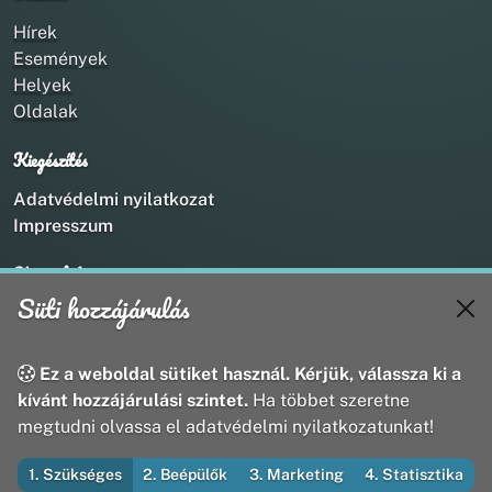
Hírek
Események
Helyek
Oldalak
Kiegészítés
Adatvédelmi nyilatkozat
Impresszum
Kapcsolat
Süti hozzájárulás
+36 20 211 1888
info@utirany.hu
webmaster@utirany.hu
Ez a weboldal sütiket használ. Kérjük, válassza ki a
8419 Csesznek, Vasút u.18.
kívánt hozzájárulási szintet.
Ha többet szeretne
megtudni olvassa el adatvédelmi nyilatkozatunkat!
1. Szükséges
2. Beépülők
3. Marketing
4. Statisztika
© 2026 Útirány Webmédia Bt. — Minden jog fenntartva