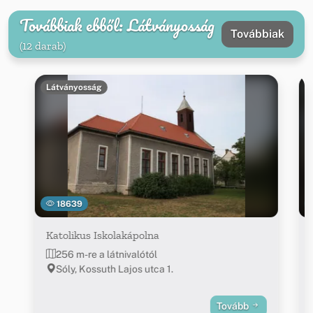
Továbbiak ebből: Látványosság
Továbbiak
(12 darab)
Látványosság
18639
Katolikus Iskolakápolna
256 m-re a látnivalótól
Sóly, Kossuth Lajos utca 1.
Tovább