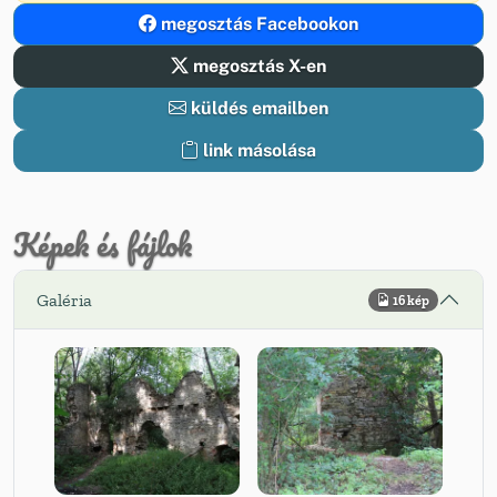
megosztás Facebookon
megosztás X-en
küldés emailben
link másolása
Képek és fájlok
Galéria
16 kép