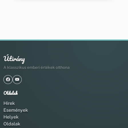
Útirány
A klasszikus emberi értékek otthona
Oldalak
Hírek
Események
Helyek
Oldalak