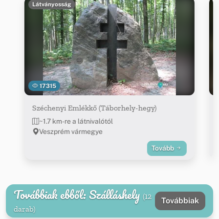
Látványosság
17315
Széchenyi Emlékkő (Táborhely-hegy)
~1.7 km-re a látnivalótól
Veszprém vármegye
Tovább
Továbbiak ebből: Szálláshely
(12
Továbbiak
darab)