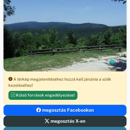
A térkép megjelenítéséhez hozzá kell járulnia a sütik
kezeléséhez!
Külső források engedélyezése!
megosztás Facebookon
megosztás X-en