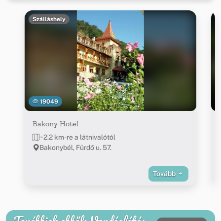
Szálláshely
19049
Bakony Hotel
~2.2 km-re a látnivalótól
Bakonybél, Fürdő u. 57.
Tovább
Továbbiak ebből: Vendéglátás,