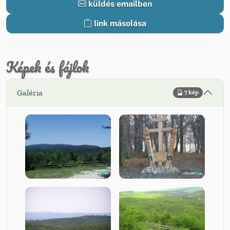
küldés emailben
link másolása
Képek és fájlok
Galéria
7 kép