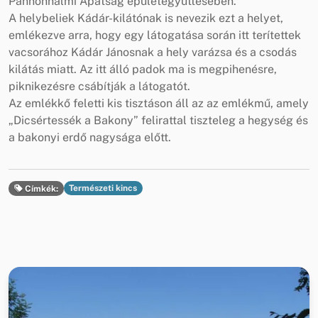
Pannonhalmi Apátság épületegyüttesében.
A helybeliek Kádár-kilátónak is nevezik ezt a helyet,
emlékezve arra, hogy egy látogatása során itt terítettek
vacsorához Kádár Jánosnak a hely varázsa és a csodás
kilátás miatt. Az itt álló padok ma is megpihenésre,
piknikezésre csábítják a látogatót.
Az emlékkő feletti kis tisztáson áll az az emlékmű, amely
„Dicsértessék a Bakony” felirattal tiszteleg a hegység és
a bakonyi erdő nagysága előtt.
Természeti kincs
Címkék: