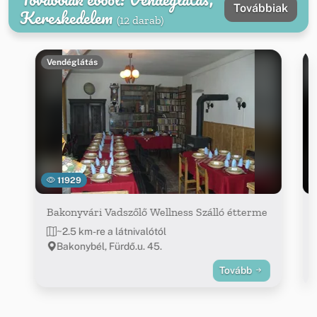
Továbbiak
Kereskedelem
(12 darab)
Vendéglátás
11929
Bakonyvári Vadszőlő Wellness Szálló étterme
~2.5 km-re a látnivalótól
Bakonybél, Fürdő.u. 45.
Tovább