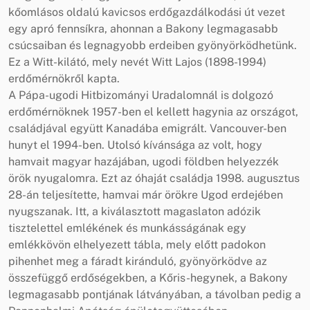
kőomlásos oldalú kavicsos erdőgazdálkodási út vezet
egy apró fennsíkra, ahonnan a Bakony legmagasabb
csúcsaiban és legnagyobb erdeiben gyönyörködhetünk.
Ez a Witt-kilátó, mely nevét Witt Lajos (1898-1994)
erdőmérnökről kapta.
A Pápa-ugodi Hitbizományi Uradalomnál is dolgozó
erdőmérnöknek 1957-ben el kellett hagynia az országot,
családjával együtt Kanadába emigrált. Vancouver-ben
hunyt el 1994-ben. Utolsó kívánsága az volt, hogy
hamvait magyar hazájában, ugodi földben helyezzék
örök nyugalomra. Ezt az óhaját családja 1998. augusztus
28-án teljesítette, hamvai már örökre Ugod erdejében
nyugszanak. Itt, a kiválasztott magaslaton adózik
tisztelettel emlékének és munkásságának egy
emlékkövön elhelyezett tábla, mely előtt padokon
pihenhet meg a fáradt kiránduló, gyönyörködve az
összefüggő erdőségekben, a Kőris-hegynek, a Bakony
legmagasabb pontjának látványában, a távolban pedig a