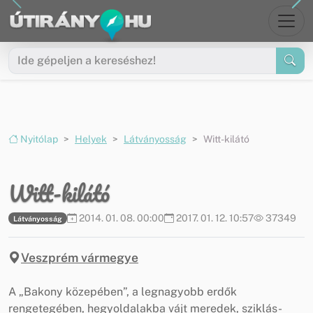
Ugrás a menüre
Ugrás a tartalomra
Nyitólap
Helyek
Látványosság
Witt-kilátó
Witt-kilátó
2014. 01. 08. 00:00
2017. 01. 12. 10:57
37349
Látványosság
Veszprém vármegye
A „Bakony közepében”, a legnagyobb erdők
rengetegében, hegyoldalakba vájt meredek, sziklás-