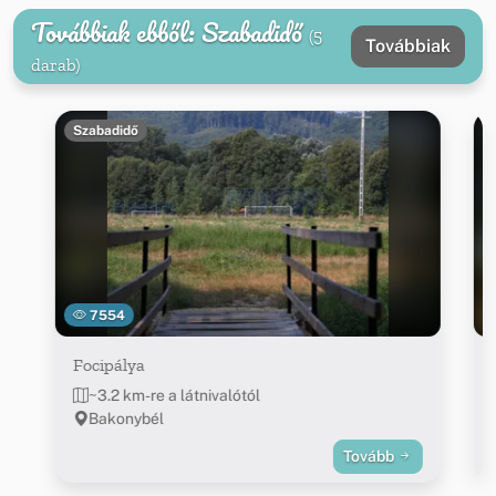
Továbbiak ebből: Szabadidő
(5
Továbbiak
darab)
Szabadidő
7554
Focipálya
~3.2 km-re a látnivalótól
Bakonybél
Tovább