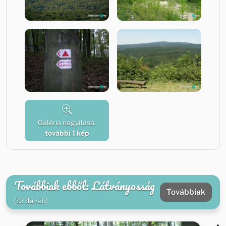
Galéria nagyítása:
további 1 kép
Továbbiak ebből: Látványosság
Továbbiak
(12 darab)