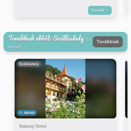
Tovább
Továbbiak ebből: Szálláshely
(12
Továbbiak
darab)
Szálláshely
19048
Bakony Hotel