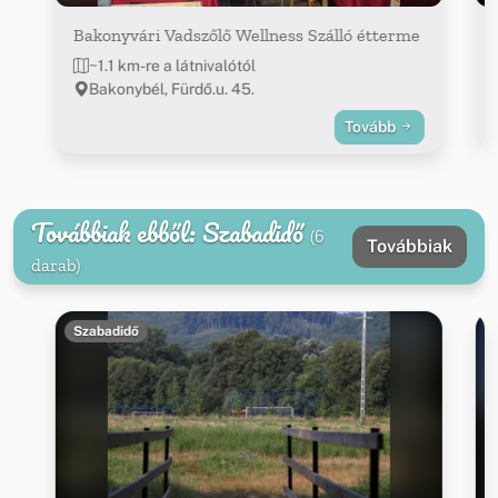
Bakonyvári Vadszőlő Wellness Szálló étterme
~1.1 km-re a látnivalótól
Bakonybél, Fürdő.u. 45.
Tovább
Továbbiak ebből: Szabadidő
(6
Továbbiak
darab)
Szabadidő