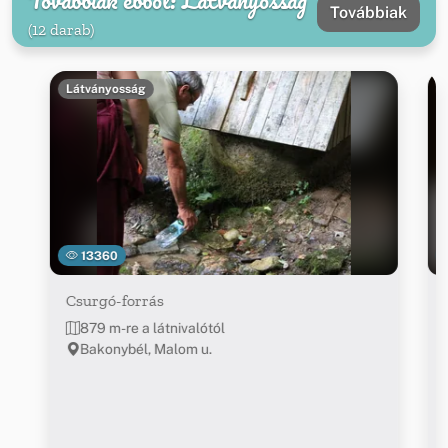
Továbbiak
(12 darab)
Látványosság
13360
Csurgó-forrás
879 m-re a látnivalótól
Bakonybél, Malom u.