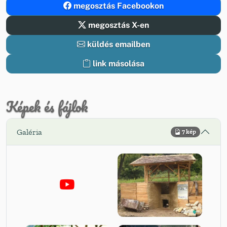
megosztás Facebookon
megosztás X-en
küldés emailben
link másolása
Képek és fájlok
Galéria
7 kép