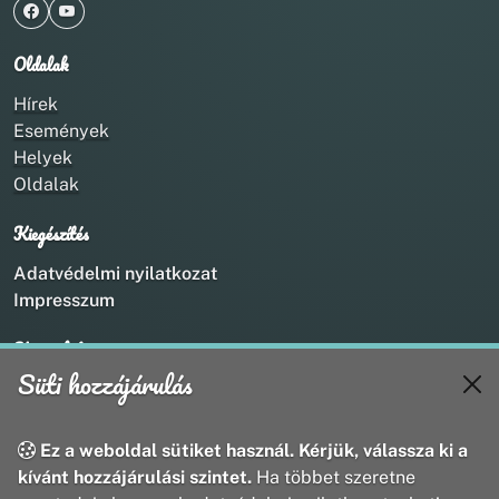
Oldalak
Hírek
Események
Helyek
Oldalak
Kiegészítés
Adatvédelmi nyilatkozat
Impresszum
Kapcsolat
Süti hozzájárulás
+36 20 211 1888
info@utirany.hu
webmaster@utirany.hu
Ez a weboldal sütiket használ. Kérjük, válassza ki a
8419 Csesznek, Vasút u.18.
kívánt hozzájárulási szintet.
Ha többet szeretne