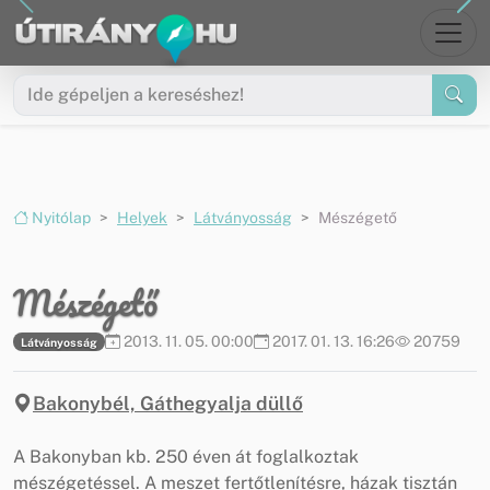
Ugrás a menüre
Ugrás a tartalomra
Nyitólap
Helyek
Látványosság
Mészégető
Mészégető
2013. 11. 05. 00:00
2017. 01. 13. 16:26
20759
Látványosság
Bakonybél, Gáthegyalja düllő
A Bakonyban kb. 250 éven át foglalkoztak
mészégetéssel. A meszet fertőtlenítésre, házak tisztán