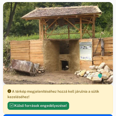
A térkép megjelenítéséhez hozzá kell járulnia a sütik
kezeléséhez!
Külső források engedélyezése!