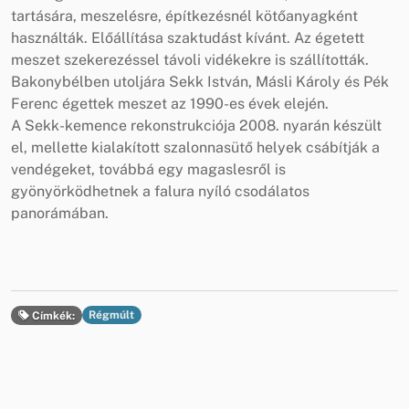
tartására, meszelésre, építkezésnél kötőanyagként
használták. Előállítása szaktudást kívánt. Az égetett
meszet szekerezéssel távoli vidékekre is szállították.
Bakonybélben utoljára Sekk István, Másli Károly és Pék
Ferenc égettek meszet az 1990-es évek elején.
A Sekk-kemence rekonstrukciója 2008. nyarán készült
el, mellette kialakított szalonnasütő helyek csábítják a
vendégeket, továbbá egy magaslesről is
gyönyörködhetnek a falura nyíló csodálatos
panorámában.
Régmúlt
Címkék: