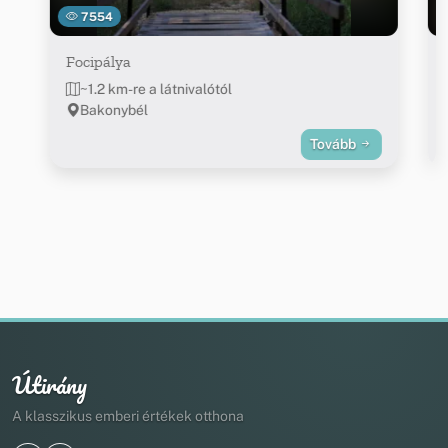
7554
Focipálya
~1.2 km-re a látnivalótól
Bakonybél
Tovább
Útirány
A klasszikus emberi értékek otthona