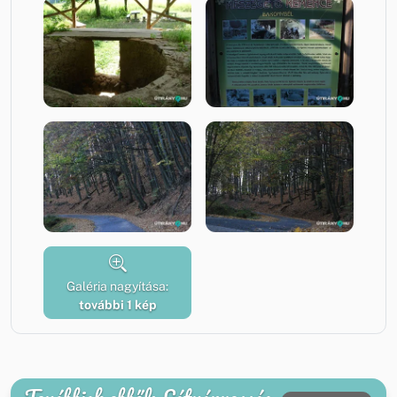
Galéria nagyítása:
további 1 kép
Továbbiak ebből: Látványosság