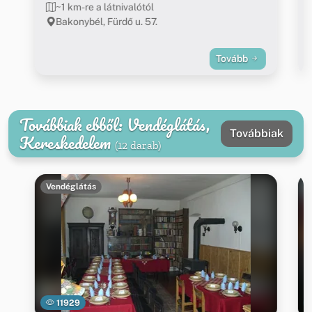
~1 km-re a látnivalótól
Bakonybél, Fürdő u. 57.
Tovább
Továbbiak ebből: Vendéglátás,
Továbbiak
Kereskedelem
(12 darab)
Vendéglátás
11929