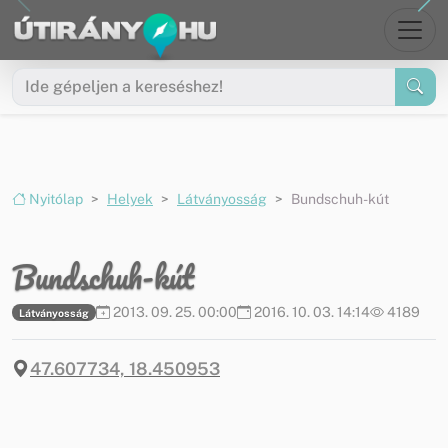
Ugrás a menüre
Ugrás a tartalomra
Nyitólap
Helyek
Látványosság
Bundschuh-kút
Bundschuh-kút
2013. 09. 25. 00:00
2016. 10. 03. 14:14
4189
Látványosság
47.607734, 18.450953