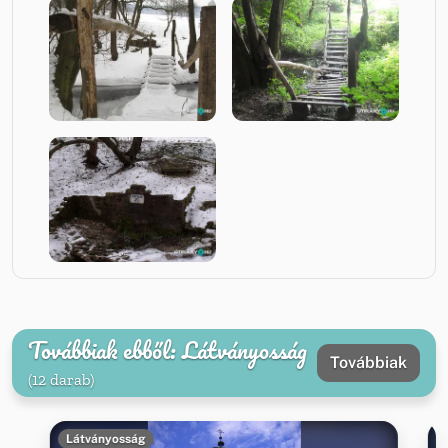
Továbbiak ebből: Látványosság
Továbbiak
(12 darab)
Látványosság