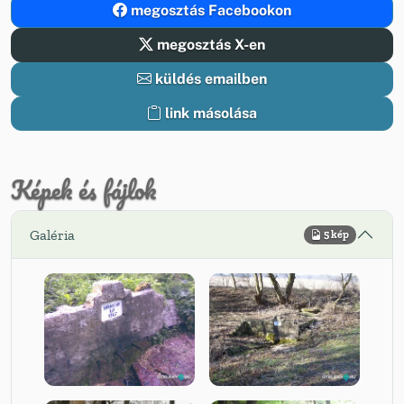
megosztás Facebookon
megosztás X-en
küldés emailben
link másolása
Képek és fájlok
Galéria
5 kép