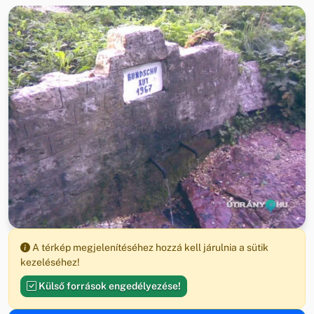
A térkép megjelenítéséhez hozzá kell járulnia a sütik
kezeléséhez!
Külső források engedélyezése!