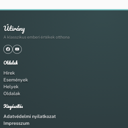
Útirány
A klasszikus emberi értékek otthona
Oldalak
Hírek
Események
Helyek
Oldalak
Kiegészítés
Adatvédelmi nyilatkozat
Impresszum