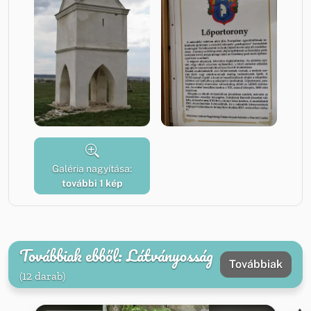
Galéria nagyítása:
további 1 kép
Továbbiak ebből: Látványosság
Továbbiak
(12 darab)