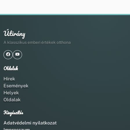
Útirány
A klasszikus emberi értékek otthona
Oldalak
Hírek
Események
Helyek
Oldalak
Kiegészítés
Adatvédelmi nyilatkozat
Impresszum