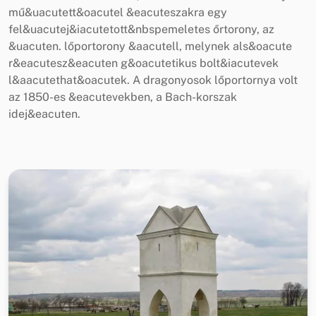
mű&uacutett&oacutel &eacuteszakra egy
fel&uacutej&iacutetott&nbspemeletes őrtorony, az
&uacuten. lőportorony &aacutell, melynek als&oacute
r&eacutesz&eacuten g&oacutetikus bolt&iacutevek
l&aacutethat&oacutek. A dragonyosok lőportornya volt
az 1850-es &eacutevekben, a Bach-korszak
idej&eacuten.