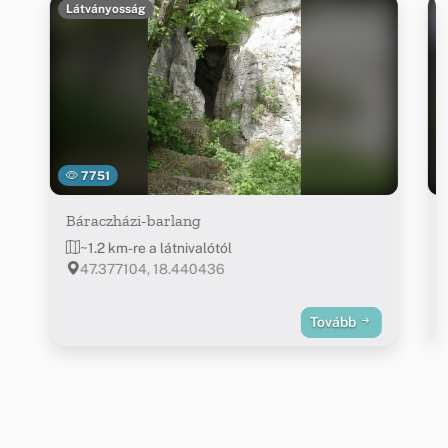
Látványosság
7751
Báraczházi-barlang
~1.2 km-re a látnivalótól
47.377104, 18.440436
Tovább