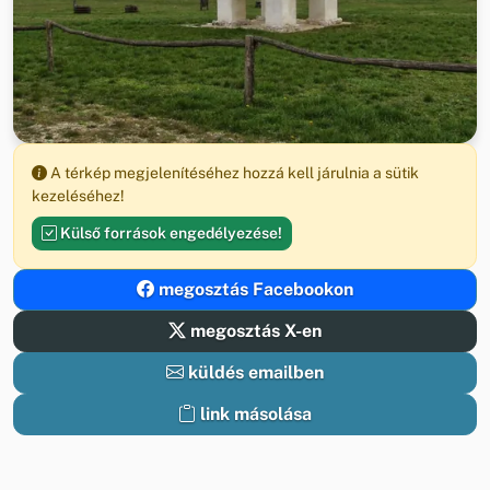
A térkép megjelenítéséhez hozzá kell járulnia a sütik
kezeléséhez!
Külső források engedélyezése!
megosztás Facebookon
megosztás X-en
küldés emailben
link másolása