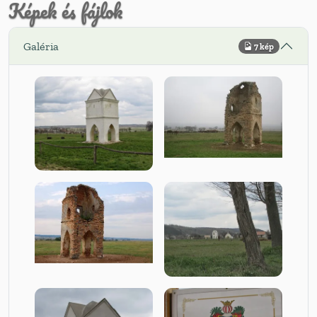
Képek és fájlok
Galéria
7 kép