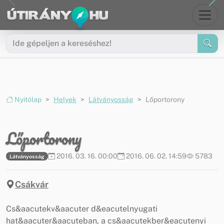
Ugrás a menüre
Ugrás a tartalomra
Nyitólap
Helyek
Látványosság
Lőportorony
Lőportorony
2016. 03. 16. 00:00
2016. 06. 02. 14:59
5783
Látványosság
Csákvár
Cs&aacutekv&aacuter d&eacutelnyugati
hat&aacuter&aacuteban, a cs&aacutekber&eacutenyi