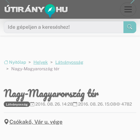
Ugrás a menüre
Ugrás a tartalomra
Nyitólap
Helyek
Látványosság
Nagy-Magyarország tér
Nagy-Magyarország tér
2016. 08. 26. 14:28
2016. 08. 26. 15:08
4782
Látványosság
Csókakő, Vár u. vége