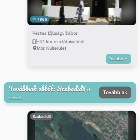
7986
Vértes Ifjúsági Tábor
~4.1 km-re a látnivalótól
Mór, Külterület
Tovább
Továbbiak ebből: Szabadidő
(1
Továbbiak
darab)
Szabadidő