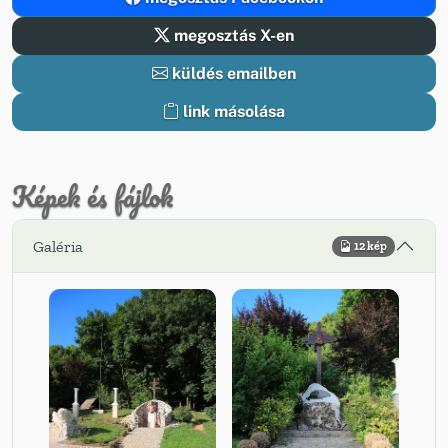
megosztás X-en
küldés emailben
link másolása
Képek és fájlok
Galéria
12 kép