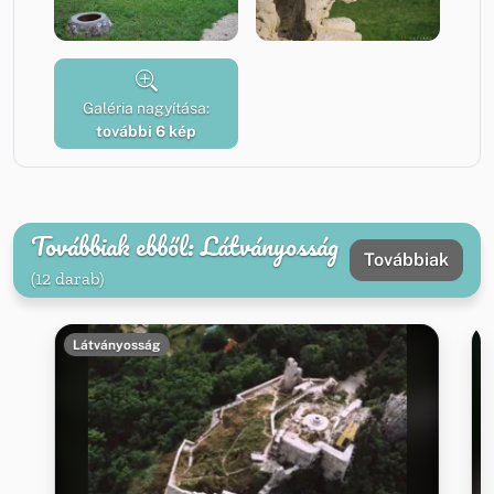
Galéria nagyítása:
további 6 kép
Továbbiak ebből: Látványosság
Továbbiak
(12 darab)
Látványosság