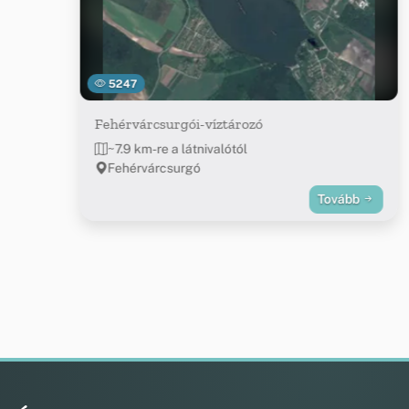
5247
Fehérvárcsurgói-víztározó
~7.9 km-re a látnivalótól
Fehérvárcsurgó
Tovább