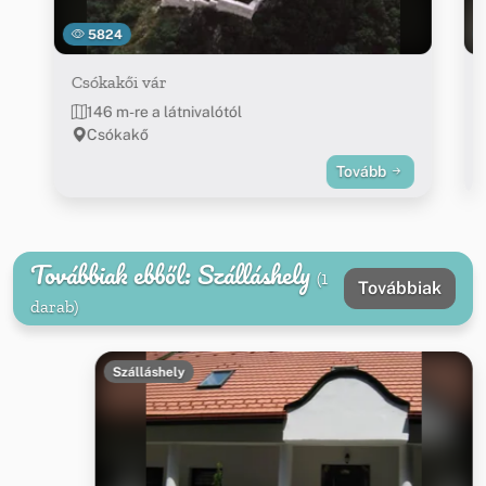
5824
Csókakői vár
146 m-re a látnivalótól
Csókakő
Tovább
Továbbiak ebből: Szálláshely
(1
Továbbiak
darab)
Szálláshely