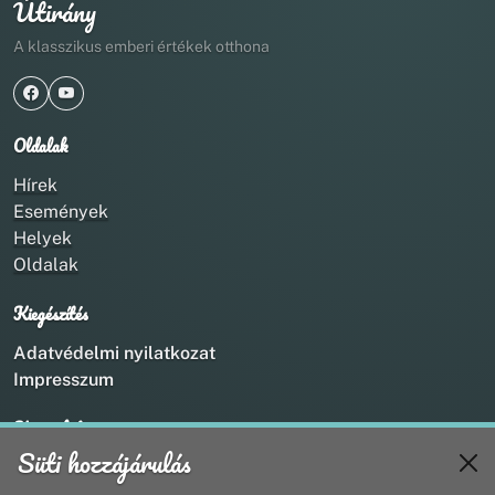
Útirány
A klasszikus emberi értékek otthona
Oldalak
Hírek
Események
Helyek
Oldalak
Kiegészítés
Adatvédelmi nyilatkozat
Impresszum
Kapcsolat
Süti hozzájárulás
+36 20 211 1888
info@utirany.hu