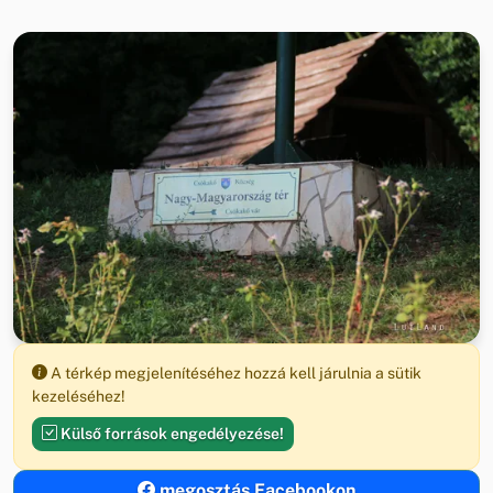
A térkép megjelenítéséhez hozzá kell járulnia a sütik
kezeléséhez!
Külső források engedélyezése!
megosztás Facebookon