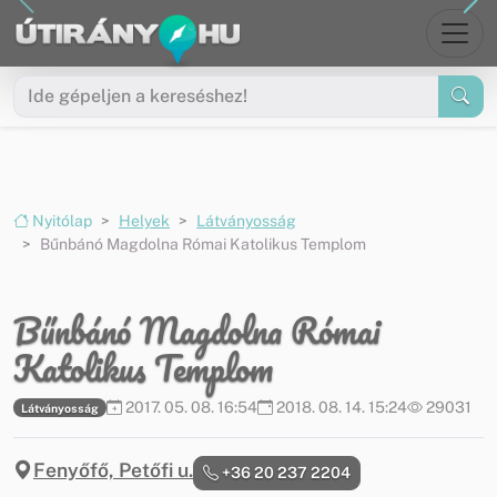
Ugrás a menüre
Ugrás a tartalomra
Nyitólap
Helyek
Látványosság
Bűnbánó Magdolna Római Katolikus Templom
Bűnbánó Magdolna Római
Katolikus Templom
2017. 05. 08. 16:54
2018. 08. 14. 15:24
29031
Látványosság
Fenyőfő, Petőfi u.
+36 20 237 2204