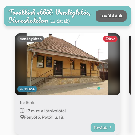
Továbbiak ebből: Vendéglátás,
Továbbiak
Kereskedelem
(12 darab)
Vendéglátás
Zárva
11024
Italbolt
117 m-re a látnivalótól
Fenyőfő, Petőfi u. 18.
Tovább