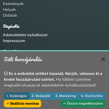
Események
Helyek
Oldalak
Kiegészítés
Adatvédelmi nyilatkozat
Impresszum
Kapcsolat
Süti hozzájárulás
+36 20 211 1888
info@utirany.hu
webmaster@utirany.hu
Ez a weboldal sütiket használ. Kérjük, válassza ki a
8419 Csesznek, Vasút u.18.
kívánt hozzájárulási szintet.
Ha többet szeretne
megtudni olvassa el adatvédelmi nyilatkozatunkat!
1. Szükséges
2. Beépülők
3. Marketing
4. Statisztika
© 2026 Útirány Webmédia Bt. — Minden jog fenntartva
Beállítás mentése
Összes engedélyezése
Fejleszti és üzemelteti az Útirány