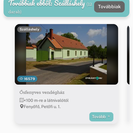
Továbbiak ebből: Szálláshely
(12
Továbbiak
darab)
Szálláshely
16579
Ősfenyves vendégház
<100 m-re a látnivalótól
Fenyőfő, Petőfi u. 1.
Tovább