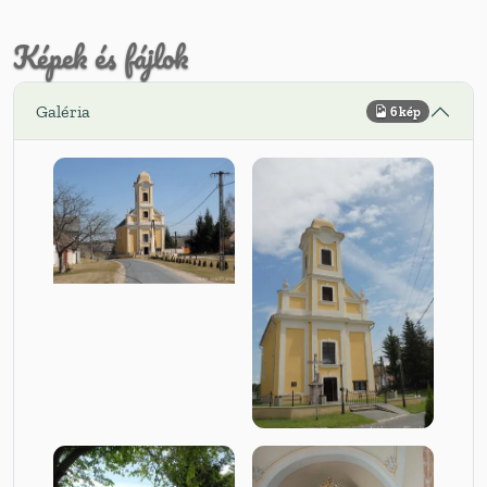
Képek és fájlok
Galéria
6 kép