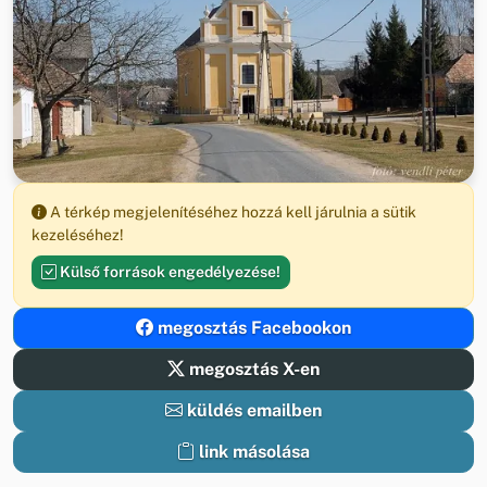
A térkép megjelenítéséhez hozzá kell járulnia a sütik
kezeléséhez!
Külső források engedélyezése!
megosztás Facebookon
megosztás X-en
küldés emailben
link másolása