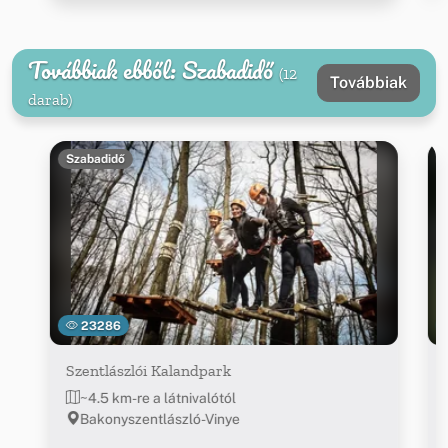
Továbbiak ebből: Szabadidő
(12
Továbbiak
darab)
Szabadidő
23286
Szentlászlói Kalandpark
~4.5 km-re a látnivalótól
Bakonyszentlászló-Vinye