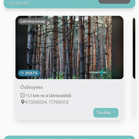
(12 darab)
Látványosság
35575
Ősfenyves
~1.1 km-re a látnivalótól
47.359234, 17.769313
Tovább