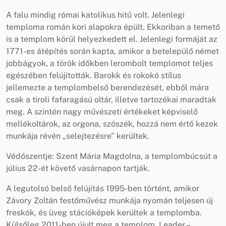
A falu mindig római katolikus hitű volt. Jelenlegi
temploma román kori alapokra épült. Ekkoriban a temető
is a templom körül helyezkedett el. Jelenlegi formáját az
1771-es átépítés során kapta, amikor a betelepülő német
jobbágyok, a török időkben lerombolt templomot teljes
egészében felújították. Barokk és rokokó stílus
jellemezte a templombelső berendezését, ebből mára
csak a tiroli fafaragású oltár, illetve tartozékai maradtak
meg. A szintén nagy művészeti értékeket képviselő
mellékoltárok, az orgona, szószék, hozzá nem értő kezek
munkája révén „selejtezésre” kerültek.
Védőszentje: Szent Mária Magdolna, a templombúcsút a
július 22-ét követő vasárnapon tartják.
A legutolsó belső felújítás 1995-ben történt, amikor
Závory Zoltán festőművész munkája nyomán teljesen új
freskók, és üveg stációképek kerültek a templomba.
Külsőleg 2011-ben újult meg a templom, Leader –