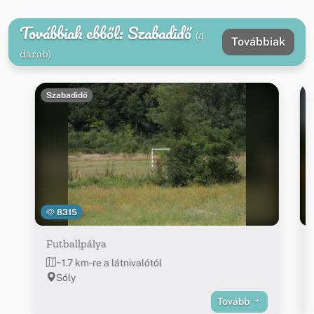
Továbbiak ebből: Szabadidő
(4
Továbbiak
darab)
Szabadidő
8315
Futballpálya
~1.7 km-re a látnivalótól
Sóly
Tovább