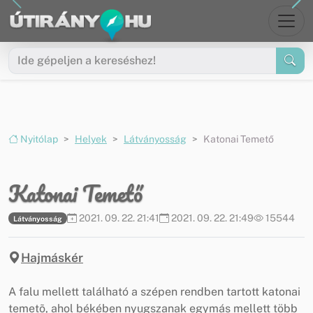
Ugrás a menüre
Ugrás a tartalomra
Nyitólap
Helyek
Látványosság
Katonai Temető
Katonai Temető
2021. 09. 22. 21:41
2021. 09. 22. 21:49
15544
Látványosság
Hajmáskér
A falu mellett található a szépen rendben tartott katonai
temetõ, ahol békében nyugszanak egymás mellett több