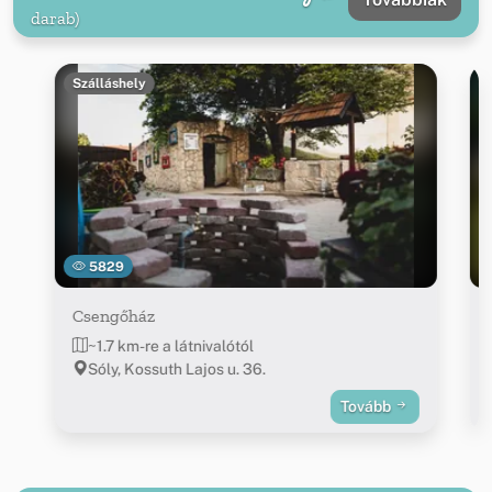
darab)
Szálláshely
5829
Csengőház
~1.7 km-re a látnivalótól
Sóly, Kossuth Lajos u. 36.
Tovább