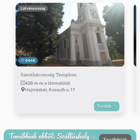
Látványosság
6448
Szentháromság Templom
426 m-re a látnivalótól
Hajmáskér, Kossuth u. 17
Tovább
Továbbiak ebből: Szálláshely
(9
Továbbiak