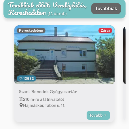
Továbbiak ebből: Vendéglátás,
Továbbiak
Kereskedelem
(12 darab)
Kereskedelem
Zárva
13532
Szent Benedek Gyógyszertár
210 m-re a látnivalótól
Hajmáskér, Tábori u. 11.
Tovább