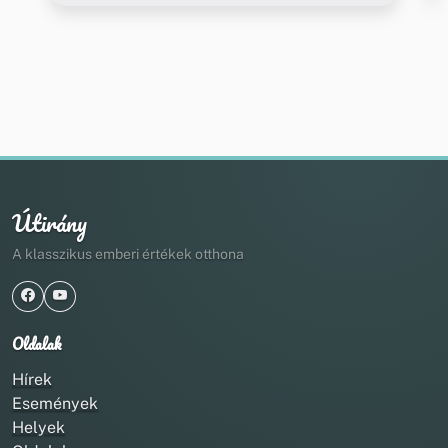
Útirány
A klasszikus emberi értékek otthona
Oldalak
Hírek
Események
Helyek