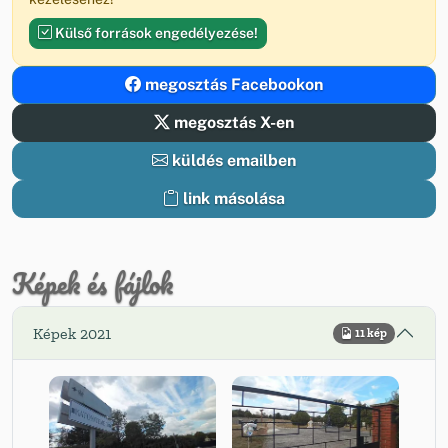
Külső források engedélyezése!
megosztás Facebookon
megosztás X-en
küldés emailben
link másolása
Képek és fájlok
Képek 2021
11 kép