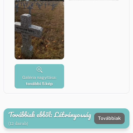
Galéria nagyítása:
további 5 kép
Továbbiak ebből: Látványosság
Továbbiak
(12 darab)