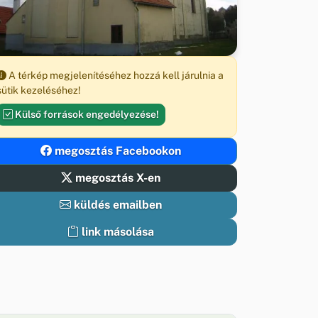
A térkép megjelenítéséhez hozzá kell járulnia a
sütik kezeléséhez!
Külső források engedélyezése!
megosztás Facebookon
megosztás X-en
küldés emailben
link másolása