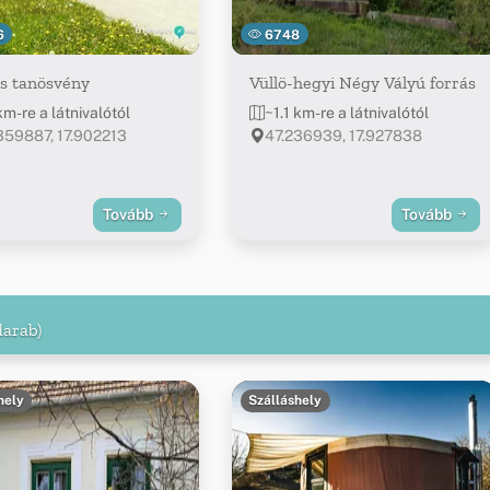
6
6748
s tanösvény
Vüllö-hegyi Négy Vályú forrás
km-re a látnivalótól
~1.1 km-re a látnivalótól
359887, 17.902213
47.236939, 17.927838
Tovább
Tovább
darab)
hely
Szálláshely