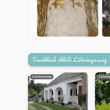
Továbbiak ebből: Látványosság
(
Látványosság
Látván