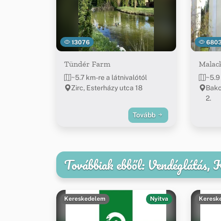
13076
680
Tündér Farm
Malac
~5.7 km-re a látnivalótól
~5.9
Zirc, Esterházy utca 18
Bako
2.
Tovább
Továbbiak ebből: Vendéglátás,
Kereskedelem
Nyitva
Keresk