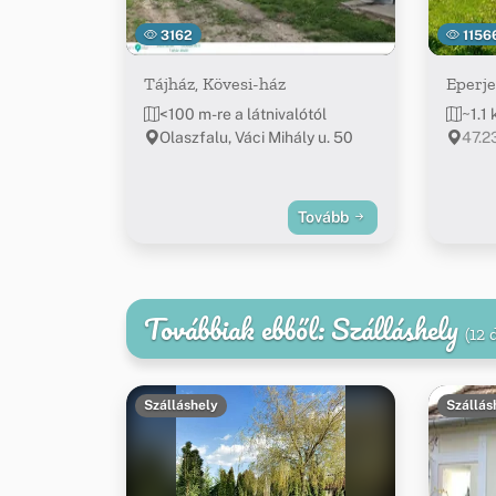
3162
1156
Tájház, Kövesi-ház
Eperje
<100 m-re a látnivalótól
~1.1 
Olaszfalu, Váci Mihály u. 50
47.2
Tovább
Továbbiak ebből: Szálláshely
(12 
Szálláshely
Szállás