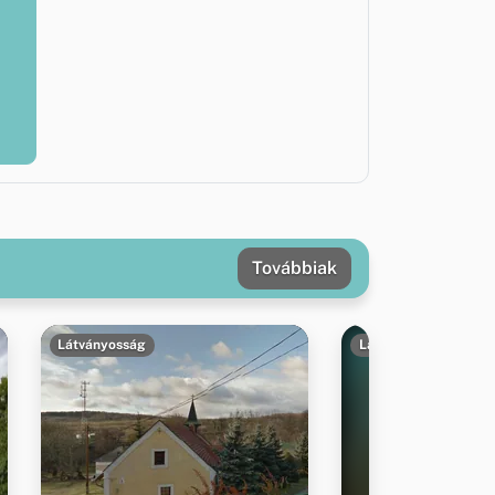
Továbbiak
Látványosság
Látványosság