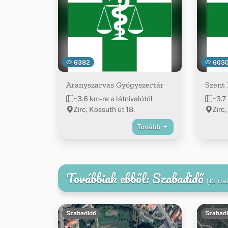
6382
603
Aranyszarvas Gyógyszertár
Szent
~3.6 km-re a látnivalótól
~3.7 
Zirc, Kossuth út 18.
Zirc,
Tovább
Továbbiak ebből: Szabadidő
(12 da
Szabadidő
Szabad