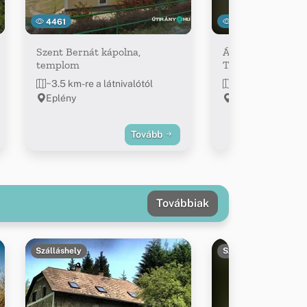
4461
13329
Szent Bernát kápolna,
Ámos-hegyi Pihe
templom
Tanösvény
~3.5 km-re a látnivalótól
~3.8 km-re a látn
Eplény
Eplény
Tovább
Továbbiak
Szálláshely
Szálláshely