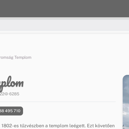
romság Templom
mplom
:22
6285
88 495 710
z 1802-es tűzvészben a templom leégett. Ezt követően