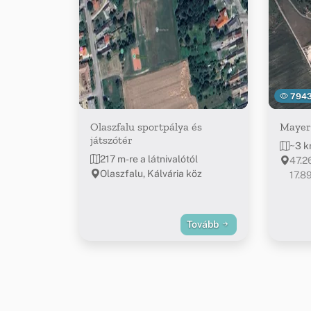
794
Olaszfalu sportpálya és
Mayer
játszótér
~3 k
217 m-re a látnivalótól
47.2
Olaszfalu, Kálvária köz
17.
Tovább