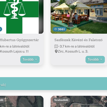
0
3661
 Hubertus Gyógyszertár
Sasfészek Kávézó és Falatozó
km-re a látnivalótól
~3.7 km-re a látnivalótól
 Kossuth Lajos u. 11
Zirc, Kossuth L. u. 3.
Tovább
Tovább
rab)
idő
Szabadidő