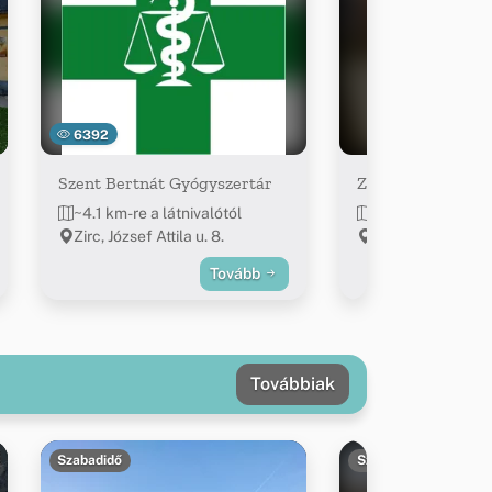
6392
Szent Bertnát Gyógyszertár
Zirci Termelői Pia
~4.1 km-re a látnivalótól
~4.1 km-re a látn
Zirc, József Attila u. 8.
Zirc, Rákóczi tér 
Tovább
Továbbiak
Szabadidő
Szabadidő