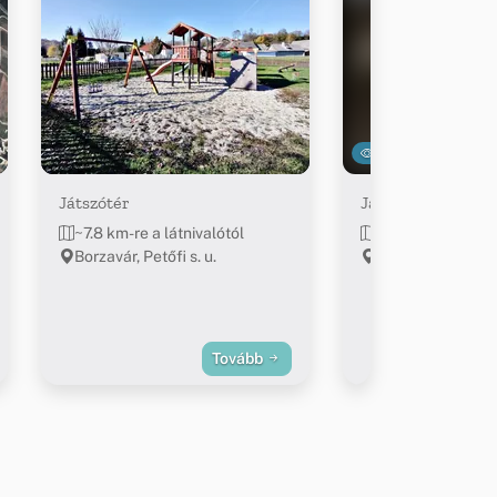
5008
Játszótér
Jásd focipálya
~7.8 km-re a látnivalótól
~10.4 km-re a lát
Borzavár, Petőfi s. u.
Jásd, Kossuth u.
Tovább