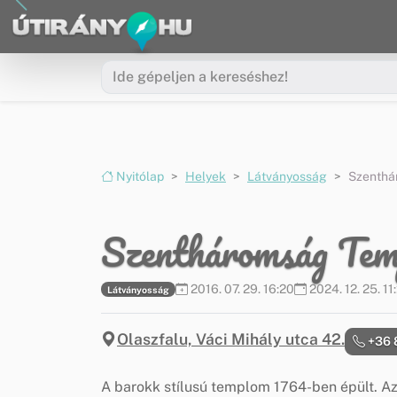
Ugrás a menüre
Ugrás a tartalomra
Nyitólap
Helyek
Látványosság
Szenthá
Szentháromság Te
2016. 07. 29. 16:20
2024. 12. 25. 11
Látványosság
Olaszfalu, Váci Mihály utca 42.
+36 
A barokk stílusú templom 1764-ben épült. A