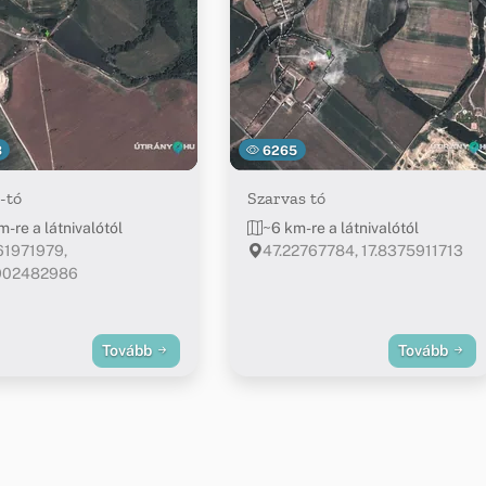
3
6265
-tó
Szarvas tó
m-re a látnivalótól
~6 km-re a látnivalótól
61971979,
47.22767784, 17.8375911713
8902482986
Tovább
Tovább