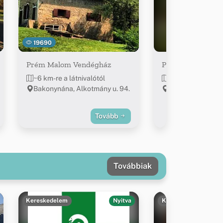
19690
Prém Malom Vendégház
Patak-parti Vend
~6 km-re a látnivalótól
~6 km-re a látniv
Bakonynána, Alkotmány u. 94.
Bakonynána, Kos
utca 1.
Tovább
Továbbiak
Kereskedelem
Nyitva
Kereskedelem