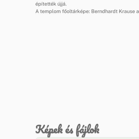
építették újjá.
A templom főoltárképe: Berndhardt Krause a
Képek és fájlok