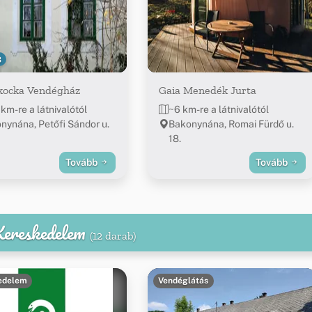
3
kocka Vendégház
Gaia Menedék Jurta
 km-re a látnivalótól
~6 km-re a látnivalótól
nynána, Petőfi Sándor u.
Bakonynána, Romai Fürdő u.
18.
Tovább
Tovább
 Kereskedelem
(12 darab)
edelem
Vendéglátás