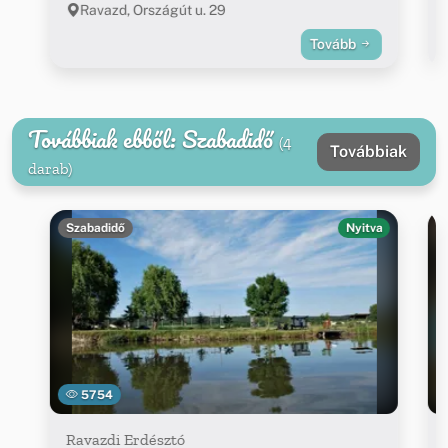
Ravazd, Országút u. 29
Tovább
Továbbiak ebből: Szabadidő
(4
Továbbiak
darab)
Szabadidő
Nyitva
5754
Ravazdi Erdésztó