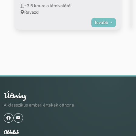
~3.5 km-re a látnivalótól
Ravazd
Tovább
Útirány
A klasszikus emberi értékek otthona
Oldalak