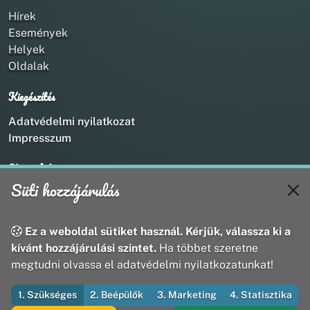
Hírek
Események
Helyek
Oldalak
Kiegészítés
Adatvédelmi nyilatkozat
Impresszum
Kapcsolat
Süti hozzájárulás
+36 20 211 1888
info@utirany.hu
webmaster@utirany.hu
Ez a weboldal sütiket használ. Kérjük, válassza ki a
8419 Csesznek, Vasút u.18.
kívánt hozzájárulási szintet.
Ha többet szeretne
megtudni olvassa el adatvédelmi nyilatkozatunkat!
1. Szükséges
2. Beépülők
3. Marketing
4. Statisztika
© 2026 Útirány Webmédia Bt. — Minden jog fenntartva