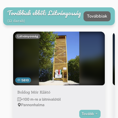
Továbbiak ebből: Látványosság
Továbbiak
(12 darab)
Látványosság
5810
Boldog Mór Kilátó
<100 m-re a látnivalótól
Pannonhalma
Tovább