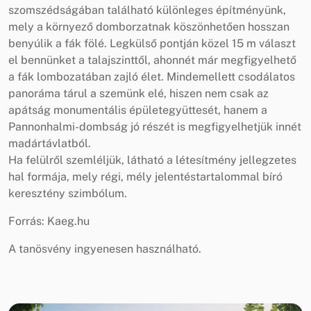
szomszédságában található különleges építményünk,
mely a környező domborzatnak köszönhetően hosszan
benyúlik a fák fölé. Legkülső pontján közel 15 m választ
el bennünket a talajszinttől, ahonnét már megfigyelhető
a fák lombozatában zajló élet. Mindemellett csodálatos
panoráma tárul a szemünk elé, hiszen nem csak az
apátság monumentális épületegyüttesét, hanem a
Pannonhalmi-dombság jó részét is megfigyelhetjük innét
madártávlatból.
Ha felülről szemléljük, látható a létesítmény jellegzetes
hal formája, mely régi, mély jelentéstartalommal bíró
keresztény szimbólum.
Forrás: Kaeg.hu
A tanösvény ingyenesen használható.