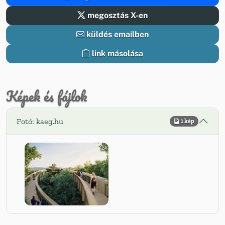
megosztás X-en
küldés emailben
link másolása
Képek és fájlok
Fotó: kaeg.hu
1 kép