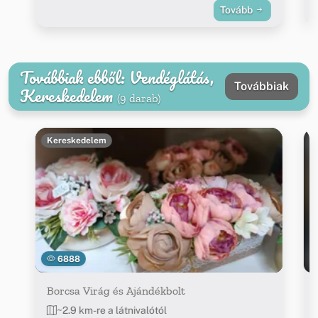
Tovább
Továbbiak ebből: Vendéglátás,
Továbbiak
Kereskedelem
(9 darab)
Kereskedelem
6888
Borcsa Virág és Ajándékbolt
~2.9 km-re a látnivalótól