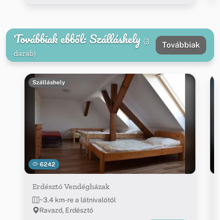
Továbbiak ebből: Szálláshely
(3
Továbbiak
darab)
Szálláshely
6242
Erdésztó Vendégházak
~3.4 km-re a látnivalótól
Ravazd, Erdésztó