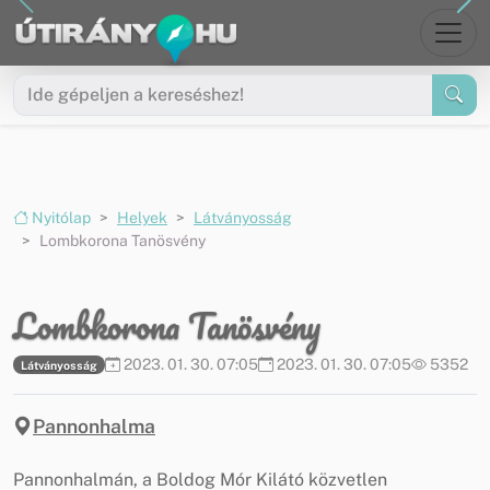
Ugrás a menüre
Ugrás a tartalomra
Nyitólap
Helyek
Látványosság
Lombkorona Tanösvény
Lombkorona Tanösvény
2023. 01. 30. 07:05
2023. 01. 30. 07:05
5352
Látványosság
Pannonhalma
Pannonhalmán, a Boldog Mór Kilátó közvetlen