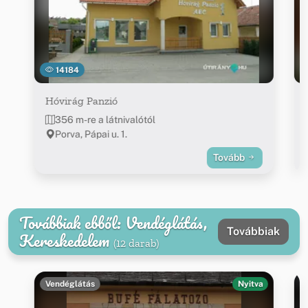
14184
Hóvirág Panzió
356 m-re a látnivalótól
Porva, Pápai u. 1.
Tovább
Továbbiak ebből: Vendéglátás,
Továbbiak
Kereskedelem
(12 darab)
Vendéglátás
Nyitva