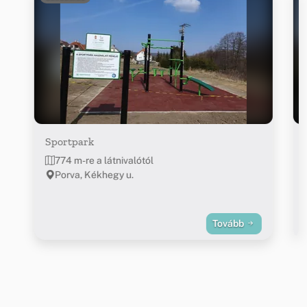
Sportpark
774 m-re a látnivalótól
Porva, Kékhegy u.
Tovább