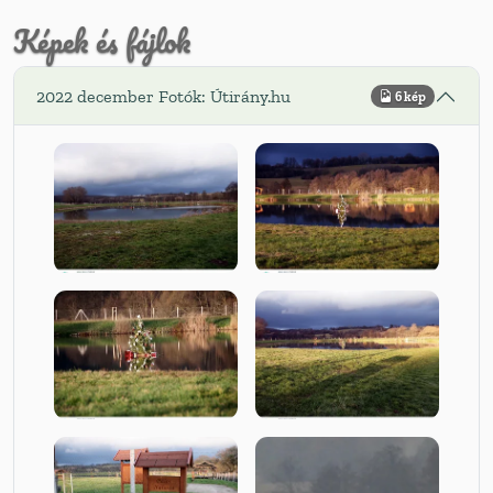
Képek és fájlok
2022 december Fotók: Útirány.hu
6 kép