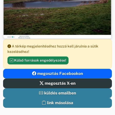
A térkép megjelenítéséhez hozzá kell járulnia a sütik
kezeléséhez!
Külső források engedélyezése!
megosztás Facebookon
megosztás X-en
küldés emailben
link másolása