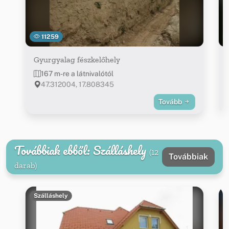
11259
Gyurgyalag fészkelőhely
167 m-re a látnivalótól
47.312004, 17.808345
Tovább
Továbbiak ebből: Szálláshely
(12
Továbbiak
darab)
Szálláshely