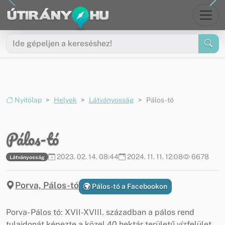
Ugrás a menüre
Ugrás a tartalomra
Nyitólap
Helyek
Látványosság
Pálos-tó
Pálos-tó
2023. 02. 14. 08:44
2024. 11. 11. 12:08
6678
Látványosság
Porva, Pálos-tó
Pálos-tó a Facebookon
Porva- Pálos tó: XVII-XVIII. században a pálos rend
tulajdonát képezte a közel 40 hektár területű vízfelület