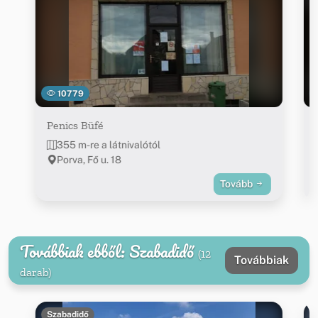
10779
Penics Büfé
355 m-re a látnivalótól
Porva, Fő u. 18
Tovább
Továbbiak ebből: Szabadidő
(12
Továbbiak
darab)
Szabadidő