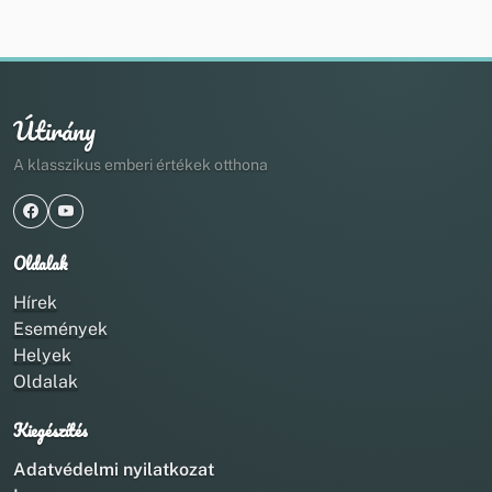
Útirány
A klasszikus emberi értékek otthona
Oldalak
Hírek
Események
Helyek
Oldalak
Kiegészítés
Adatvédelmi nyilatkozat