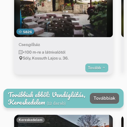
5826
Csengőház
<100 m-re a látnivalótól
Sóly, Kossuth Lajos u. 36.
Tovább
Továbbiak ebből: Vendéglátás,
Továbbiak
Kereskedelem
(12 darab)
Kereskedelem