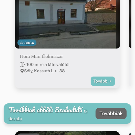
8084
Honi Mini Élelmiszer
<100 m-re a látnivalótól
Sóly, Kossuth L. u. 38.
Tovább
Továbbiak ebből: Szabadidő
(3
Továbbiak
darab)