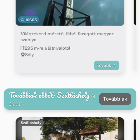
16665
Világrekord méretű, fából faragott magyar
szablya
295 m-re a látnivalótól
Sóly
Tovább
Továbbiak ebből: Szálláshely
(5
Továbbiak
darab)
Szálláshely