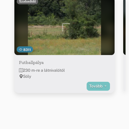
Szabadidő
8311
Futballpálya
230 m-re a látnivalótól
Sóly
Tovább