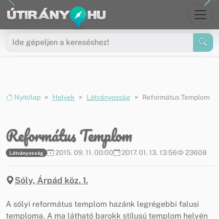
Ugrás a menüre
Ugrás a tartalomra
Nyitólap
Helyek
Látványosság
Református Templom
Református Templom
2015. 09. 11. 00:00
2017. 01. 13. 13:56
23608
Látványosság
Sóly, Árpád köz. 1.
A sólyi református templom hazánk legrégebbi falusi
temploma. A ma látható barokk stílusú templom helyén