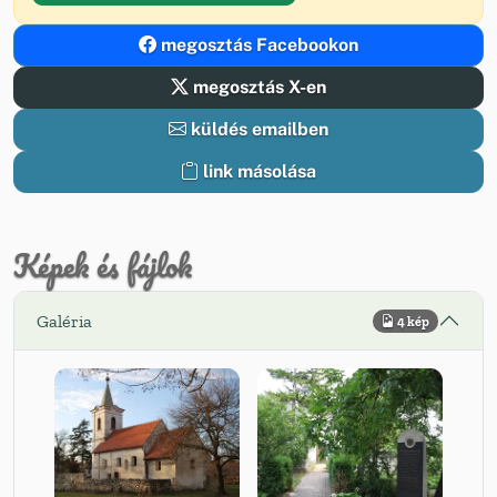
megosztás Facebookon
megosztás X-en
küldés emailben
link másolása
Képek és fájlok
Galéria
4 kép