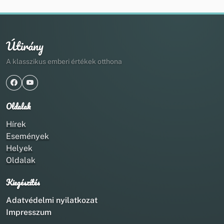
Útirány
A klasszikus emberi értékek otthona
Oldalak
Hírek
Események
Helyek
Oldalak
Kiegészítés
Adatvédelmi nyilatkozat
Impresszum