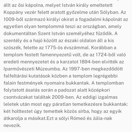
állt az ősi kápolna, melyet István király emeltetett
Koppány vezér felett aratott győzelme után Sólyban. Az
1009-ből származó királyi okirat a fogadalmi kápolnát az
egyetlen olyan templommá teszi az országban, amely
dokumentáltan Szent István személyéhez fűződik. A
szentély és a hajó között az északi oldalon áll a kis
szószék, felette az 1775-ös évszámmal. Korábban a
templom festett famennyezetű volt, de az 1724-ből való
eredeti mennyezetet és a karzatot 1894-ben elvitték az
Iparművészeti Múzeumba. Az 1997-ben megkezdődött
falfeltárási kutatások közben a templom legrégebbi
falain festmények nyomaira bukkantak. A templomban
folytatott ásatás során a padozat alatt középkori
csontvázakat találtak 2009-ben.
Az eddigi izgalmas
leletek után most egy páratlan temetkezésre bukkantak:
két holttestet úgy temettek közös sírba, hogy az egyik
átkarolja a másikat.Ezt a sólyi Rómeó és Júlia-nak
nevezik.