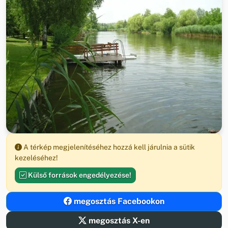
A térkép megjelenítéséhez hozzá kell járulnia a sütik
kezeléséhez!
Külső források engedélyezése!
megosztás Facebookon
megosztás X-en