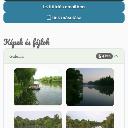
küldés emailben
link másolása
Képek és fájlok
Galéria
4 kép