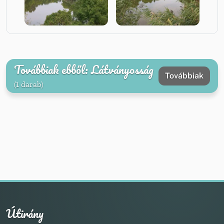
Továbbiak ebből: Látványosság
Továbbiak
(1 darab)
Útirány