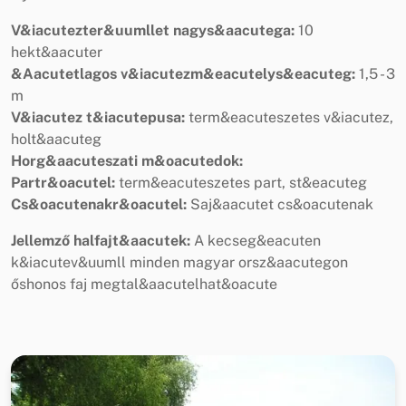
V&iacutezter&uumllet nagys&aacutega:
10
hekt&aacuter
&Aacutetlagos v&iacutezm&eacutelys&eacuteg:
1,5 - 3
m
V&iacutez t&iacutepusa:
term&eacuteszetes v&iacutez,
holt&aacuteg
Horg&aacuteszati m&oacutedok:
Partr&oacutel:
term&eacuteszetes part, st&eacuteg
Cs&oacutenakr&oacutel:
Saj&aacutet cs&oacutenak
Jellemző halfajt&aacutek:
A kecseg&eacuten
k&iacutev&uumll minden magyar orsz&aacutegon
őshonos faj megtal&aacutelhat&oacute