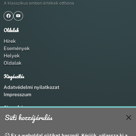
A klasszikus emberi értékek otthona
Oldalak
Hírek
Események
Helyek
Oldalak
Kiegészítés
Adatvédelmi nyilatkozat
Impresszum
Kapcsolat
Süti hozzájárulás
+36 20 211 1888
info@utirany.hu
webmaster@utirany.hu
Ez a weboldal sütiket használ. Kérjük, válassza ki a