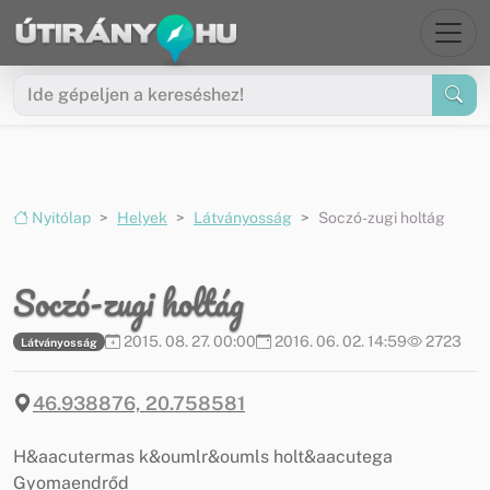
Ugrás a menüre
Ugrás a tartalomra
Nyitólap
Helyek
Látványosság
Soczó-zugi holtág
Soczó-zugi holtág
2015. 08. 27. 00:00
2016. 06. 02. 14:59
2723
Látványosság
46.938876, 20.758581
H&aacutermas k&oumlr&oumls holt&aacutega
Gyomaendrőd