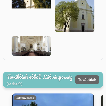
Továbbiak ebből: Látványosság
Továbbiak
(12 darab)
Látványosság