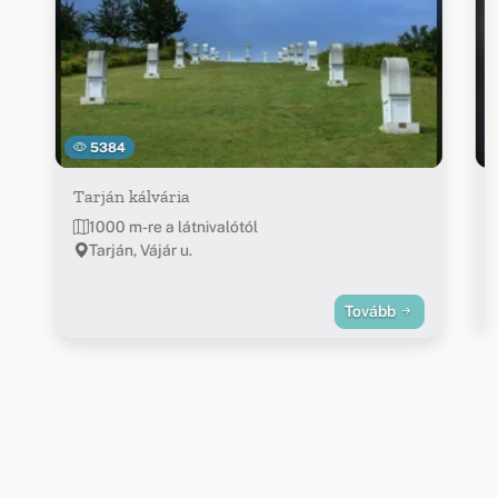
5384
Tarján kálvária
1000 m-re a látnivalótól
Tarján, Vájár u.
Tovább