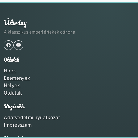
Útirány
A klasszikus emberi értékek otthona
Oldalak
Hírek
Események
Helyek
Oldalak
Kiegészítés
Adatvédelmi nyilatkozat
Impresszum