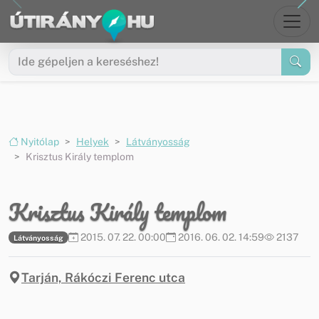
Ugrás a menüre
Ugrás a tartalomra
Nyitólap
Helyek
Látványosság
Krisztus Király templom
Krisztus Király templom
2015. 07. 22. 00:00
2016. 06. 02. 14:59
2137
Látványosság
Tarján, Rákóczi Ferenc utca