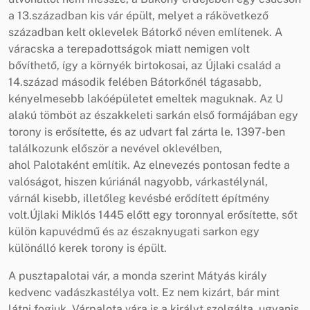
a 13.században kis vár épült, melyet a rákövetkező
században kelt oklevelek Bátorkő néven említenek. A
váracska a terepadottságok miatt nemigen volt
bővíthető, így a környék birtokosai, az Újlaki család a
14.század második felében Bátorkőnél tágasabb,
kényelmesebb lakóépületet emeltek maguknak. Az U
alakú tömböt az északkeleti sarkán első formájában egy
torony is erősítette, és az udvart fal zárta le. 1397-ben
találkozunk először a nevével oklevélben,
ahol Palotaként említik. Az elnevezés pontosan fedte a
valóságot, hiszen kúriánál nagyobb, várkastélynál,
várnál kisebb, illetőleg kevésbé erődített építmény
volt.Újlaki Miklós 1445 előtt egy toronnyal erősítette, sőt
külön kapuvédmű és az északnyugati sarkon egy
különálló kerek torony is épült.
A pusztapalotai vár, a monda szerint Mátyás király
kedvenc vadászkastélya volt. Ez nem kizárt, bár mint
látni fogjuk, Várpalota vára is a királyt szolgálta, ugyanis