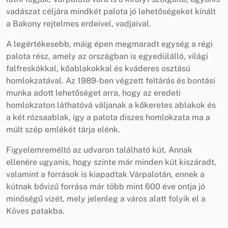
vadászat céljára mindkét palota jó lehetőségeket kínált
a Bakony rejtelmes erdeivel, vadjaival.
A legértékesebb, máig épen megmaradt egység a régi
palota rész, amely az országban is egyedülálló, világi
falfreskókkal, kőablakokkal és kváderes osztású
homlokzatával. Az 1989-ben végzett feltárás és bontási
munka adott lehetőséget arra, hogy az eredeti
homlokzaton láthatóvá váljanak a kőkeretes ablakok és
a két rózsaablak, így a palota díszes homlokzata ma a
múlt szép emlékét tárja elénk.
Figyelemreméltó az udvaron található kút. Annak
ellenére ugyanis, hogy szinte már minden kút kiszáradt,
valamint a források is kiapadtak Várpalotán, ennek a
kútnak bővizű forrása már több mint 600 éve ontja jó
minőségű vizét, mely jelenleg a város alatt folyik el a
Köves patakba.