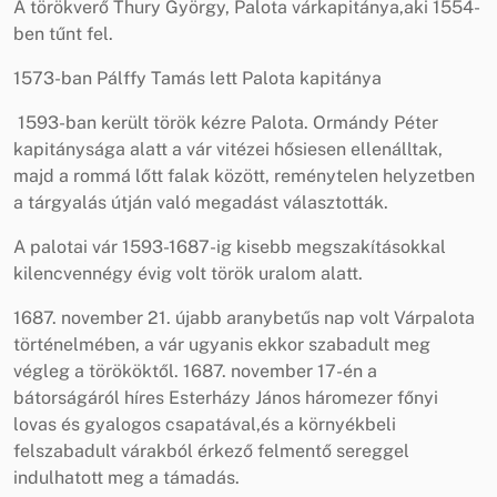
A törökverő Thury György, Palota várkapitánya,aki 1554-
ben tűnt fel.
1573-ban Pálffy Tamás lett Palota kapitánya
1593-ban került török kézre Palota. Ormándy Péter
kapitánysága alatt a vár vitézei hősiesen ellenálltak,
majd a rommá lőtt falak között, reménytelen helyzetben
a tárgyalás útján való megadást választották.
A palotai vár 1593-1687-ig kisebb megszakításokkal
kilencvennégy évig volt török uralom alatt.
1687. november 21. újabb aranybetűs nap volt Várpalota
történelmében, a vár ugyanis ekkor szabadult meg
végleg a törököktől. 1687. november 17-én a
bátorságáról híres Esterházy János háromezer főnyi
lovas és gyalogos csapatával,és a környékbeli
felszabadult várakból érkező felmentő sereggel
indulhatott meg a támadás.