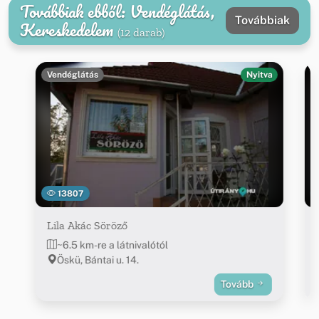
Továbbiak ebből: Vendéglátás,
Továbbiak
Kereskedelem
(12 darab)
Vendéglátás
Nyitva
13807
Lila Akác Söröző
~6.5 km-re a látnivalótól
Öskü, Bántai u. 14.
Tovább