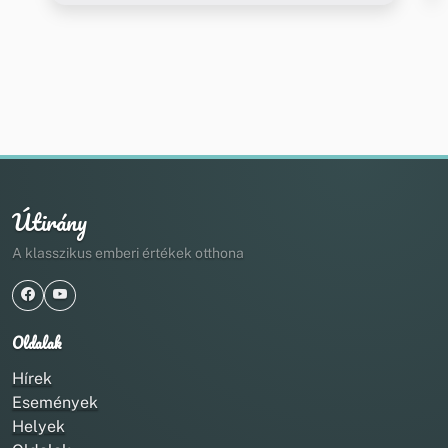
Útirány
A klasszikus emberi értékek otthona
Oldalak
Hírek
Események
Helyek