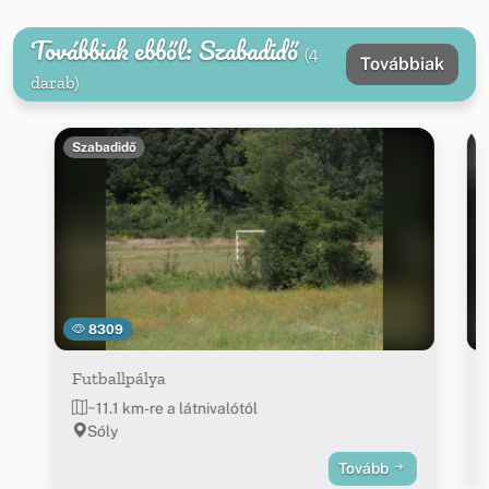
Továbbiak ebből: Szabadidő
(4
Továbbiak
darab)
Szabadidő
8309
Futballpálya
~11.1 km-re a látnivalótól
Sóly
Tovább