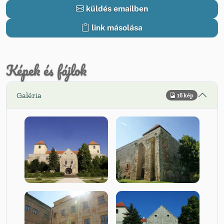
küldés emailben
link másolása
Képek és fájlok
Galéria
16 kép