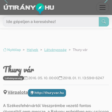
Ugrás a menüre
Ugrás a tartalomra
Nyitólap
Helyek
Látványosság
Thury vár
Thury vár
2016. 05. 10. 00:00
2018. 01. 11. 13:59
6247
Látványosság
Várpalota
http://thuryvar.hu
A Székesfehérvártól Veszprémbe vezető fontos
útvonaltól nem messze, a Bakony erdejében egy csúcson