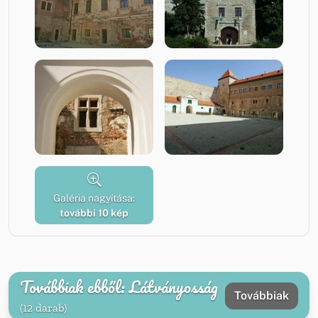
Galéria nagyítása:
további 10 kép
Továbbiak ebből: Látványosság
Továbbiak
(12 darab)