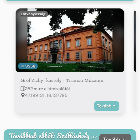
Látványosság
3556
Gróf Zichy- kastély - Trianon Múzeum
252 m-re a látnivalótól
47.199131, 18.137795
Tovább
Továbbiak ebből: Szálláshely
(12
Továbbiak