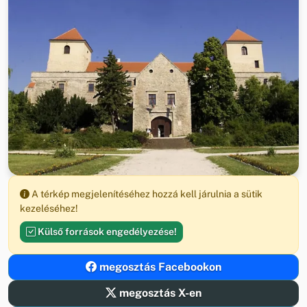
A térkép megjelenítéséhez hozzá kell járulnia a sütik
kezeléséhez!
Külső források engedélyezése!
megosztás Facebookon
megosztás X-en