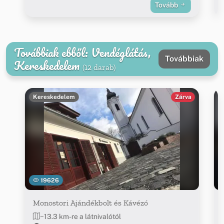
Tovább
Továbbiak ebből: Vendéglátás,
Továbbiak
Kereskedelem
(12 darab)
Kereskedelem
Zárva
19626
Monostori Ajándékbolt és Kávézó
~13.3 km-re a látnivalótól