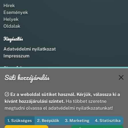
Hírek
Események
Helyek
Oldalak
Kiegészítés
Adatvédelmi nyilatkozat
Impresszum
Kapcsolat
Süti hozzájárulás
+36 20 211 1888
info@utirany.hu
webmaster@utirany.hu
Ez a weboldal sütiket használ. Kérjük, válassza ki a
8419 Csesznek, Vasút u.18.
kívánt hozzájárulási szintet.
Ha többet szeretne
megtudni olvassa el adatvédelmi nyilatkozatunkat!
1. Szükséges
2. Beépülők
3. Marketing
4. Statisztika
© 2026 Útirány Webmédia Bt. — Minden jog fenntartva