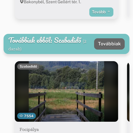
Bakonybél, Szent Gellért tér. 1.
Tovább
Továbbiak ebből: Szabadidő
(2
Továbbiak
darab)
Szabadidő
7554
Focipálya