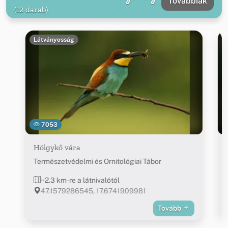
Továbbiak
(12 darab)
Látványosság
7053
Hölgykő vára
Természetvédelmi és Ornitológiai Tábor
~2.3 km-re a látnivalótól
47.1579286545, 17.6741909981
Tovább