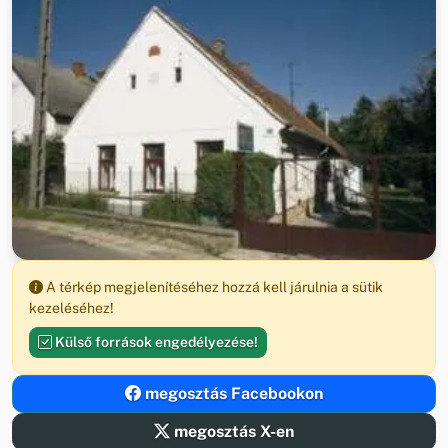
A térkép megjelenítéséhez hozzá kell járulnia a sütik
kezeléséhez!
Külső források engedélyezése!
megosztás Facebookon
megosztás X-en