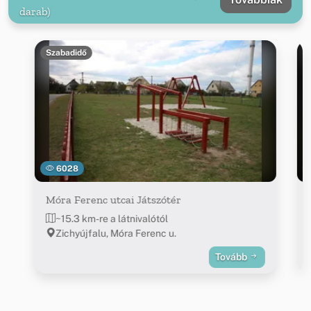
darab)
Szabadidő
6028
Móra Ferenc utcai Játszótér
~15.3 km-re a látnivalótól
Zichyújfalu, Móra Ferenc u.
Tovább