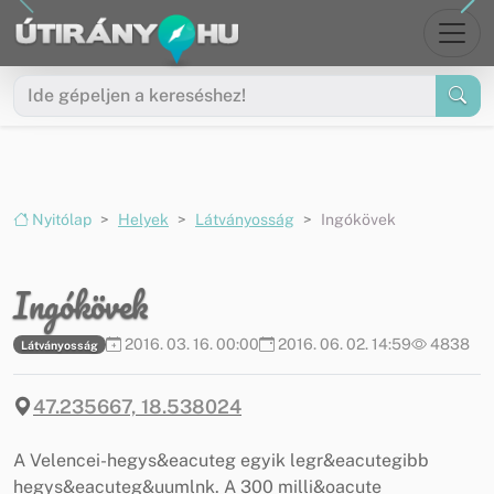
Ugrás a menüre
Ugrás a tartalomra
Nyitólap
Helyek
Látványosság
Ingókövek
Ingókövek
2016. 03. 16. 00:00
2016. 06. 02. 14:59
4838
Látványosság
47.235667, 18.538024
A Velencei-hegys&eacuteg egyik legr&eacutegibb
hegys&eacuteg&uumlnk. A 300 milli&oacute