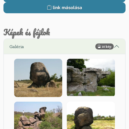
link másolása
Képek és fájlok
Galéria
10 kép