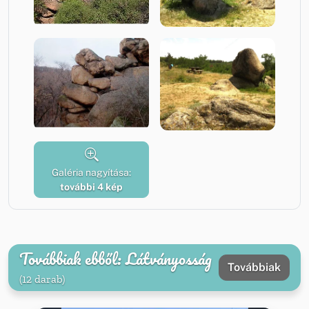
Galéria nagyítása:
további 4 kép
Továbbiak ebből: Látványosság
Továbbiak
(12 darab)