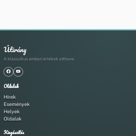
Útirány
A klasszikus emberi értékek otthona
Oldalak
Hírek
Események
Helyek
Oldalak
Kiegészítés