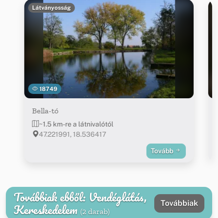
Látványosság
18749
Bella-tó
~1.5 km-re a látnivalótól
47.221991, 18.536417
Tovább
Továbbiak ebből: Vendéglátás,
Továbbiak
Kereskedelem
(2 darab)