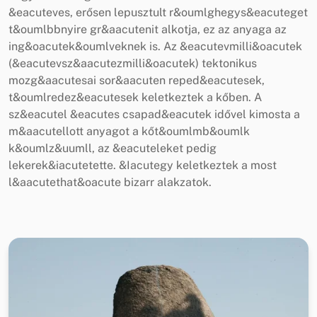
&eacuteves, erősen lepusztult r&oumlghegys&eacuteget
t&oumlbbnyire gr&aacutenit alkotja, ez az anyaga az
ing&oacutek&oumlveknek is. Az &eacutevmilli&oacutek
(&eacutevsz&aacutezmilli&oacutek) tektonikus
mozg&aacutesai sor&aacuten reped&eacutesek,
t&oumlredez&eacutesek keletkeztek a kőben. A
sz&eacutel &eacutes csapad&eacutek idővel kimosta a
m&aacutellott anyagot a kőt&oumlmb&oumlk
k&oumlz&uumll, az &eacuteleket pedig
lekerek&iacutetette. &Iacutegy keletkeztek a most
l&aacutethat&oacute bizarr alakzatok.