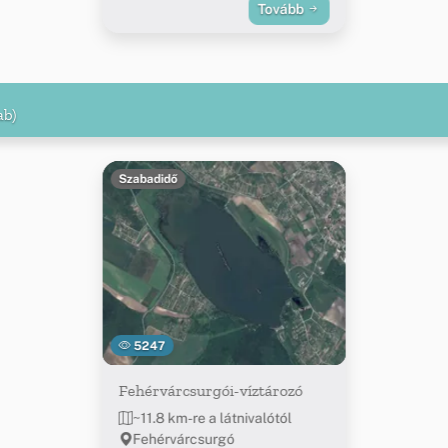
Tovább
ab)
Szabadidő
5247
Fehérvárcsurgói-víztározó
~11.8 km-re a látnivalótól
Fehérvárcsurgó