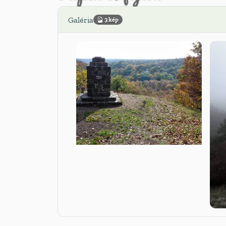
Galéria
3 kép