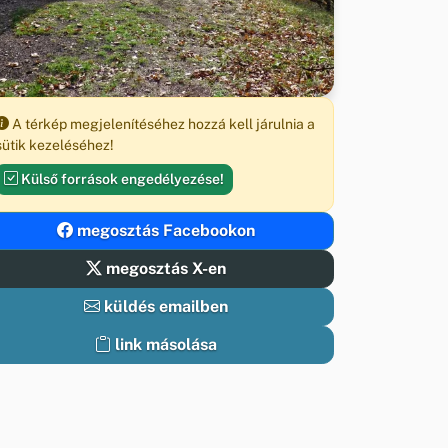
A térkép megjelenítéséhez hozzá kell járulnia a
sütik kezeléséhez!
Külső források engedélyezése!
megosztás Facebookon
megosztás X-en
küldés emailben
link másolása