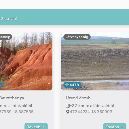
12 darab)
yosság
Látványosság
4
4478
 Bauxitbánya
Üzenő domb
-re a látnivalótól
~2.2 km-re a látnivalótól
67959, 18.387535
47.344224, 18.350993
Tovább
Tovább