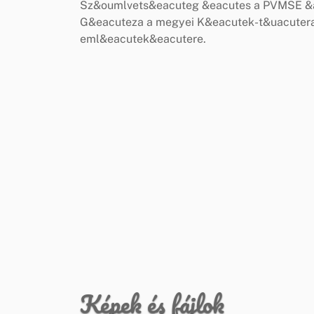
Sz&oumlvets&eacuteg &eacutes a PVMSE &a
G&eacuteza a megyei K&eacutek-t&uacutera
eml&eacutek&eacutere.
Képek és fájlok