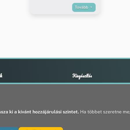
Tovább
k
Kiegészítés
Adatvédelmi nyilatkozat
ények
Impresszum
ek
ak
sza ki a kívánt hozzájárulási szintet.
Ha többet szeretne meg