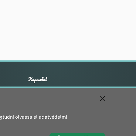
Kapcsolat
+36 20 211 1888
info@utirany.hu
webmaster@utirany.hu
8419 Csesznek, Vasút u.18.
tudni olvassa el adatvédelmi