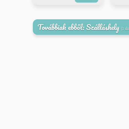
Továbbiak ebből: Szálláshely
(1 d