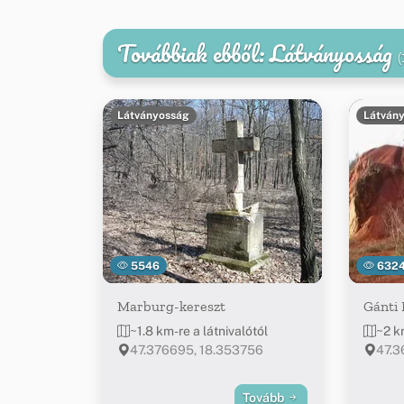
Továbbiak ebből: Látványosság
(
Látványosság
Látván
5546
632
Marburg-kereszt
Gánti
~1.8 km-re a látnivalótól
~2 km
47.376695, 18.353756
47.3
Tovább