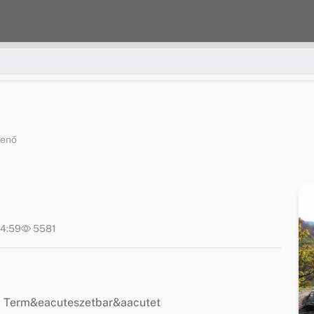
henő
14:59
5581
i Term&eacuteszetbar&aacutet