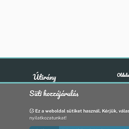
Útirány
Oldala
Hírek
A klasszikus emberi értékek otthona
Süti hozzájárulás
Esem
Hely
Oldal
Ez a weboldal sütiket használ. Kérjük, válas
nyilatkozatunkat!