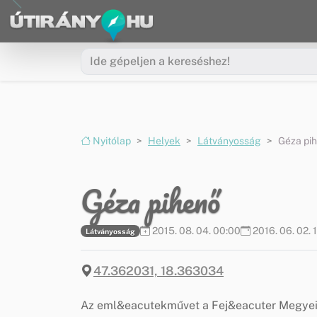
Ugrás a menüre
Ugrás a tartalomra
Nyitólap
Helyek
Látványosság
Géza pi
Géza pihenő
2015. 08. 04. 00:00
2016. 06. 02. 
Látványosság
47.362031, 18.363034
Az eml&eacutekművet a Fej&eacuter Megye