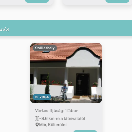
arab)
Szálláshely
7984
Vértes Ifjúsági Tábor
~8.6 km-re a látnivalótól
Mór, Külterület