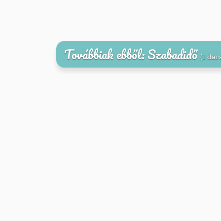
Továbbiak ebből: Szabadidő
(1 dar