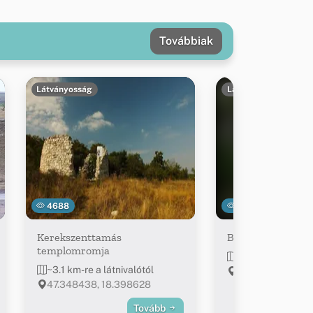
Továbbiak
Látványosság
Látványosság
4688
7751
Kerekszenttamás
Báraczházi-barla
templomromja
~6.1 km-re a látn
~3.1 km-re a látnivalótól
47.377104, 18.
47.348438, 18.398628
Tovább