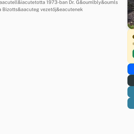
acutell&iacutetotta 1973-ban Dr. G&oumlbly&oumls
 Bizotts&aacuteg vezetőj&eacutenek