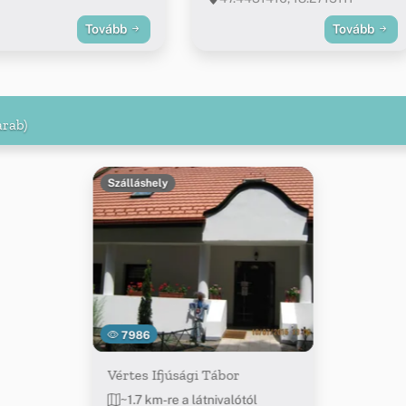
Tovább
Tovább
arab)
Szálláshely
7986
Vértes Ifjúsági Tábor
~1.7 km-re a látnivalótól