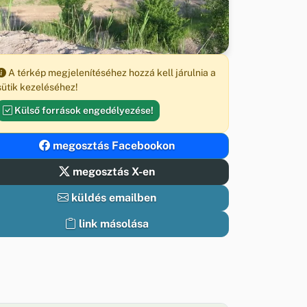
A térkép megjelenítéséhez hozzá kell járulnia a
sütik kezeléséhez!
Külső források engedélyezése!
megosztás Facebookon
megosztás X-en
küldés emailben
link másolása