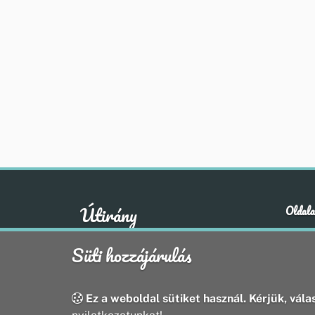
Útirány
Oldala
Hírek
A klasszikus emberi értékek otthona
Süti hozzájárulás
Esem
Hely
Oldal
Ez a weboldal sütiket használ. Kérjük, válas