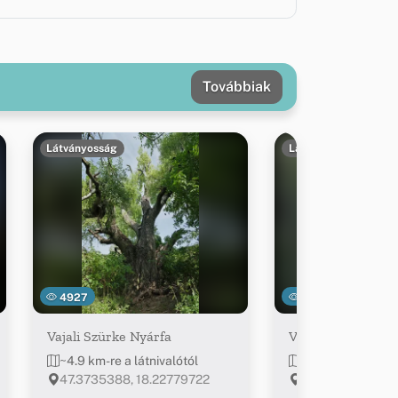
Továbbiak
Látványosság
Látványosság
4927
3030
Vajali Szürke Nyárfa
Vajalforrás
~4.9 km-re a látnivalótól
~4.9 km-re a látn
47.3735388, 18.22779722
47.3735387, 18.