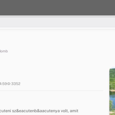
ydomb
14:59
3352
uteni sz&eacutenb&aacutenya volt, amit