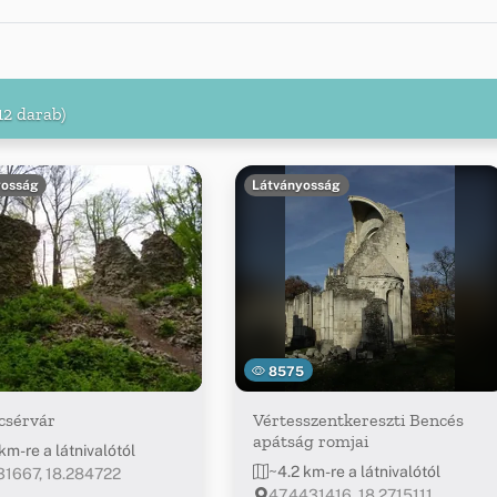
12 darab)
yosság
Látványosság
8575
csérvár
Vértesszentkereszti Bencés
apátság romjai
km-re a látnivalótól
~4.2 km-re a látnivalótól
31667, 18.284722
47.4431416, 18.2715111