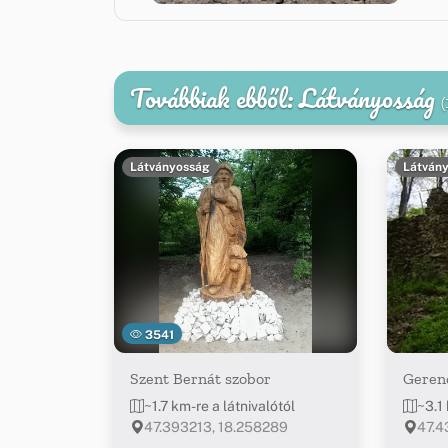
Továbbiak ebből: Látványosság
(
Látványosság
Látván
3541
Szent Bernát szobor
Geren
~1.7 km-re a látnivalótól
~3.1 
47.393213, 18.258289
47.4