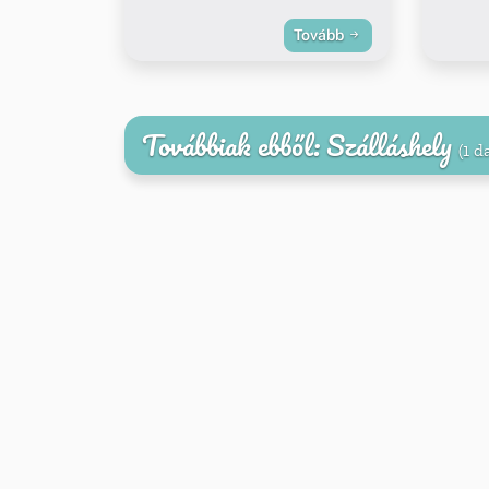
Tovább
Továbbiak ebből: Szálláshely
(1 d