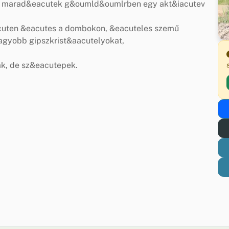
A marad&eacutek g&oumld&oumlrben egy akt&iacutev
cuten &eacutes a dombokon, &eacuteles szemű
agyobb gipszkrist&aacutelyokat,
k, de sz&eacutepek.