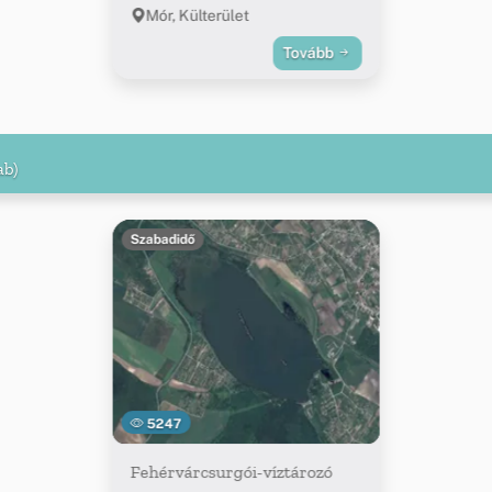
Mór, Külterület
Tovább
ab)
Szabadidő
5247
Fehérvárcsurgói-víztározó