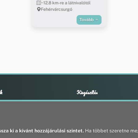
~12.8 km-re a látnivalótól
Fehérvárcsurgó
Tovább
k
Kiegészítés
Adatvédelmi nyilatkozat
ények
Impresszum
ek
ak
sza ki a kívánt hozzájárulási szintet.
Ha többet szeretne meg