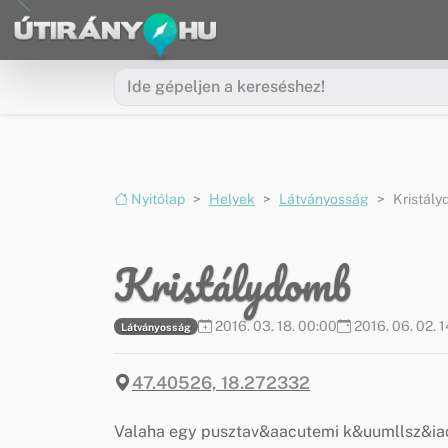
Ugrás a menüre
Ugrás a tartalomra
Nyitólap
Helyek
Látványosság
Kristál
Kristálydomb
2016. 03. 18. 00:00
2016. 06. 02. 
Látványosság
47.40526, 18.272332
Valaha egy pusztav&aacutemi k&uumllsz&iac