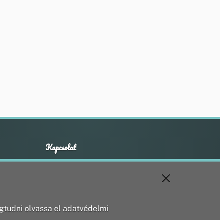
Kapcsolat
+36 20 211 1888
info@utirany.hu
webmaster@utirany.hu
8419 Csesznek, Vasút u.18.
tudni olvassa el adatvédelmi