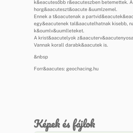
k&eacutesőbb r&eacuteszben betemettek. 
horg&aacuteszt&oacute &uumlzemel.
Ennek a t&oacutenak a partvid&eacutek&ea
egy&eacutenek tal&aacutelhatnak kisebb, n
k&oumlv&uumlleteket.
A krist&aacutelyok z&aacuterv&aacutenyosa
Vannak korall darabk&aacutek is.
&nbsp
Forr&aacutes: geochacing.hu
Képek és fájlok