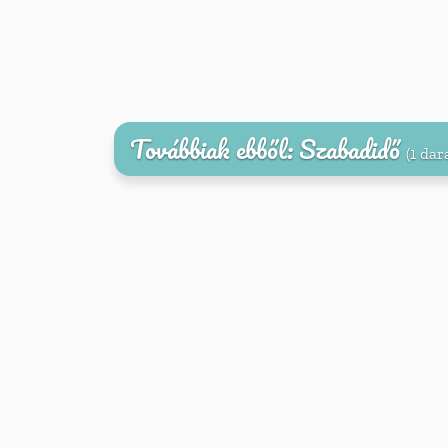
Továbbiak ebből: Szabadidő
(1 dar