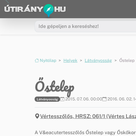
Ugrás a menüre
Ugrás a tartalomra
Nyitólap
Helyek
Látványosság
Őstelep
Őstelep
2015. 07. 06. 00:00
2016. 06. 02. 
Látványosság
Vértesszőlős, HRSZ: 061/1 (Vértes Lász
A V&eacutertesszőlős Őstelep vagy Őskőko