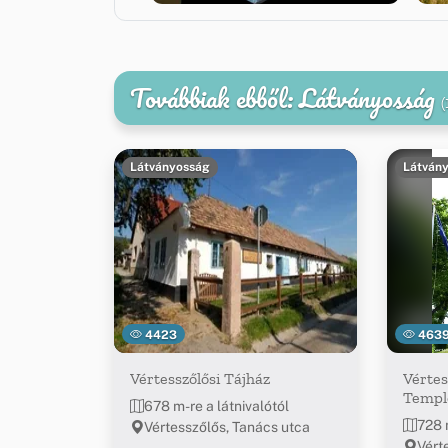
Továbbiak ebből: Látványosság
(
Látványosság
Látván
4423
463
Vértesszőlősi Tájház
Vértes
Temp
678 m-re a látnivalótól
728 
Vértesszőlős, Tanács utca
Vért