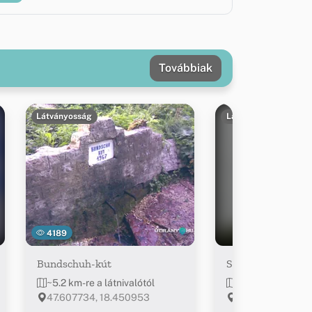
Továbbiak
Látványosság
Látványosság
4189
Bundschuh-kút
Szent Miklós Pü
~5.2 km-re a látnivalótól
~8.8 km-re a látn
47.607734, 18.450953
Dunaszentmiklós,