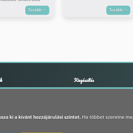
Tovább
Tovább
k
Kiegészítés
Adatvédelmi nyilatkozat
ények
Impresszum
ek
ak
sza ki a kívánt hozzájárulási szintet.
Ha többet szeretne meg