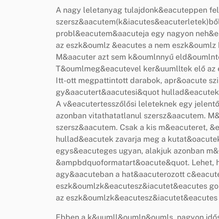
A nagy leletanyag tulajdonk&eacuteppen fe
szersz&aacutem(k&iacutes&eacuterletek)ből 
probl&eacutem&aacuteja egy nagyon neh&eac
az eszk&oumlz &eacutes a nem eszk&oumlz 
M&aacuter azt sem k&oumlnnyű eld&oumlnten
T&oumlmeg&eacutevel ker&uumlltek elő az e
Itt-ott megpattintott darabok, apr&oacute 
gy&aacutert&aacutesi&quot hullad&eacutek,
A v&eacutertesszőlősi leleteknek egy jelentő
azonban vitathatatlanul szersz&aacutem. M&
szersz&aacutem. Csak a kis m&eacuteret, &
hullad&eacutek zavarja meg a kutat&oacut
egys&eacuteges ugyan, alakjuk azonban m
&ampbdquoformatart&oacute&quot. Lehet, hog
agy&aacuteban a hat&aacuterozott c&eacut
eszk&oumlzk&eacutesz&iacutet&eacutes gond
az eszk&oumlzk&eacutesz&iacutet&eacutes 
Ebben a k&uumll&oumln&oumls, nagyon idő