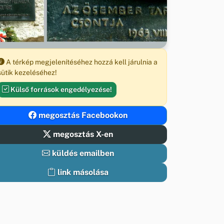
A térkép megjelenítéséhez hozzá kell járulnia a
sütik kezeléséhez!
Külső források engedélyezése!
megosztás Facebookon
megosztás X-en
küldés emailben
link másolása