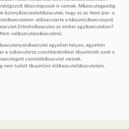
l kidolgozott t&iacutepusok is vannak. M&eacutegpedig
 bizony&iacutetott&aacutek, hogy ez az itteni ipar - a
ntet&eacuteben - el&eacuterte a k&oumlz&eacutepső
j&eacutet.Előrefut&aacutes az ember agy&aacuteban?
? Nem val&oacutesz&iacutenű.
&aacutenyain&aacutel egyetlen helyen, egyetlen
er a zs&iacuteros csontdarabokkal t&uumlzelt: ezek a
eacutegett csontokb&oacutel vannak.
 nem tudott t&uumlzet elő&aacutell&iacutetani,