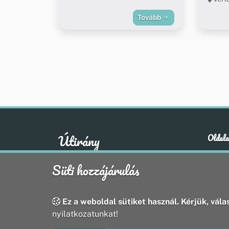
Tovább
Útirány
Oldala
Hírek
A klasszikus emberi értékek otthona
Süti hozzájárulás
Esem
Hely
Oldal
Ez a weboldal sütiket használ. Kérjük, válas
nyilatkozatunkat!