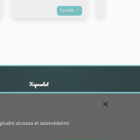
1.
Tovább
Kapcsolat
+36 20 211 1888
info@utirany.hu
webmaster@utirany.hu
8419 Csesznek, Vasút u.18.
tudni olvassa el adatvédelmi