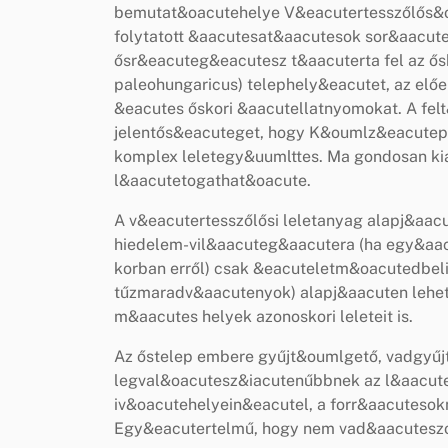
bemutat&oacutehelye V&eacutertesszőlős&o
folytatott &aacutesat&aacutesok sor&aacut
ősr&eacuteg&eacutesz t&aacuterta fel az ős
paleohungaricus) telephely&eacutet, az el
&eacutes őskori &aacutellatnyomokat. A fe
jelentős&eacuteget, hogy K&oumlz&eacutep-
komplex leletegy&uumlttes. Ma gondosan ki
l&aacutetogathat&oacute.
A v&eacutertesszőlősi leletanyag alapj&aacu
hiedelem-vil&aacuteg&aacutera (ha egy&aa
korban erről) csak &eacuteletm&oacutedbel
tűzmaradv&aacutenyok) alapj&aacuten lehet
m&aacutes helyek azonoskori leleteit is.
Az őstelep embere gyűjt&oumlgető, vadgyűjtő 
legval&oacutesz&iacutenűbbnek az l&aacute
iv&oacutehelyein&eacutel, a forr&aacutesok
Egy&eacutertelmű, hogy nem vad&aacuteszo