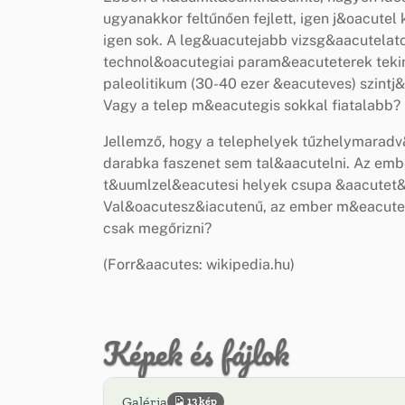
ugyanakkor feltűnően fejlett, igen j&oacute
igen sok. A leg&uacutejabb vizsg&aacutelatok
technol&oacutegiai param&eacuteterek teki
paleolitikum (30-40 ezer &eacuteves) szint
Vagy a telep m&eacutegis sokkal fiatalabb
Jellemző, hogy a telephelyek tűzhelymaradv
darabka faszenet sem tal&aacutelni. Az emb
t&uumlzel&eacutesi helyek csupa &aacutet&
Val&oacutesz&iacutenű, az ember m&eacuteg
csak megőrizni?
(Forr&aacutes: wikipedia.hu)
Képek és fájlok
Galéria
13 kép