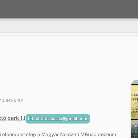
14:59
5401
ló park 1.)
zoltanfizsuzsa@gmail.com
ri előembertelep a Magyar Nemzeti M&uacutezeum