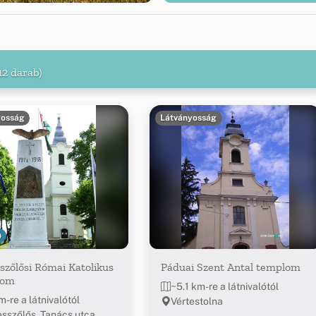
12 darab)
yosság
Látványosság
9
szőlősi Római Katolikus
Páduai Szent Antal templom
lom
~5.1 km-re a látnivalótól
m-re a látnivalótól
Vértestolna
esszőlős, Tanács utca