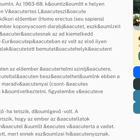
umln. Az 1963-68. k&oumlz&oumltt e helyen
en V&eacutertes L&aacuteszl&oacute
kőkori előember (Homo erectus (seu sapiens)
őember koponyacsont-darabj&aacutet, eszk&oumlzeit
lt&aacuter&aacutesnak az ad kiemelkedő
Eur&oacutep&aacuteban ez volt az első ilyen
alak&iacutetott bemutat&oacutehelyk&eacutent
ten az előember &eacutertelmi szintj&eacutere,
cuteltal&aacuten besz&eacutelhet&uumlnk ebben a
i maradv&aacutenyai (csont- &eacutes
 k&oumlvetkeztetni, figyelembe v&eacuteve
- ha tetszik, d&oumlgevő - volt. A
tszik, hogy az ember az &aacutellatok
n&aacutel &uumllt &eacutes v&aacuterta a vadat.
tt, mert ennek esz&oumlzei hi&aacutenyoznak.