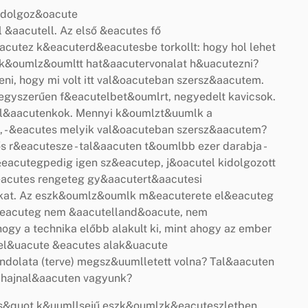
ldolgoz&oacute
&aacutell. Az első &eacutes fő
utez k&eacuterd&eacutesbe torkollt: hogy hol lehet
k&oumlz&oumltt hat&aacutervonalat h&uacutezni?
i, hogy mi volt itt val&oacuteban szersz&aacutem.
gyszerűen f&eacutelbet&oumlrt, negyedelt kavicsok.
szil&aacutenkok. Mennyi k&oumlzt&uumlk a
 - &eacutes melyik val&oacuteban szersz&aacutem?
s r&eacutesze - tal&aacuten t&oumlbb ezer darabja -
eacutegpedig igen sz&eacutep, j&oacutel kidolgozott
eacutes rengeteg gy&aacutert&aacutesi
ekat. Az eszk&oumlz&oumlk m&eacuterete el&eacuteg
&eacuteg nem &aacutelland&oacute, nem
y a technika előbb alakult ki, mint ahogy az ember
el&uacute &eacutes alak&uacute
olata (terve) megsz&uumlletett volna? Tal&aacuten
hajnal&aacuten vagyunk?
s&quot k&uumllsejű eszk&oumlzk&eacuteszletben