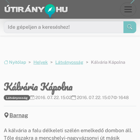
Ugrás a menüre
Ugrás a tartalomra
Nyitólap
Helyek
Látványosság
Kálvária Kápolna
Kálvária Kápolna
2016. 07. 22. 15:02
2016. 07. 22. 15:07
1648
Látványosság
Barnag
A kálvária a falu délkeleti szélén emelkedő dombon áll.
Tőle északra a mencshelyi-nagyvázsonyi út másik