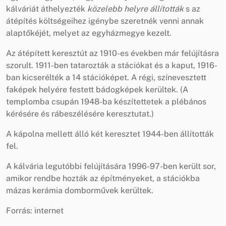
kálváriát áthelyezték
közelebb helyre állították
s az
átépítés költségeihez igénybe szeretnék venni annak
alaptőkéjét, melyet az egyházmegye kezelt.
Az átépített keresztút az 1910-es években már felújításra
szorult. 1911-ben tatarozták a stációkat és a kaput, 1916-
ban kicserélték a 14 stációképet. A régi, színevesztett
faképek helyére festett bádogképek kerültek. (A
templomba csupán 1948-ba készítettetek a plébános
kérésére és rábeszélésére keresztutat.)
A kápolna mellett álló két keresztet 1944-ben állították
fel.
A kálvária legutóbbi felújítására 1996-97-ben került sor,
amikor rendbe hozták az építményeket, a stációkba
mázas kerámia domborművek kerültek.
Forrás: internet