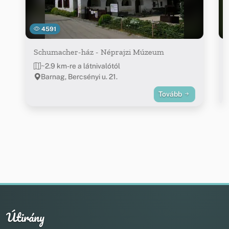
4591
Schumacher-ház - Néprajzi Múzeum
~2.9 km-re a látnivalótól
Barnag, Bercsényi u. 21.
Tovább
Útirány