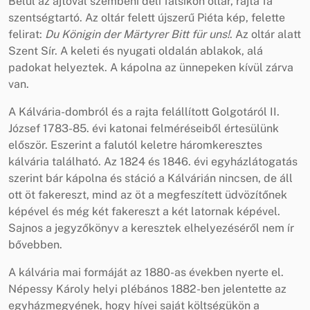
Belül az ajtóval szembeni déli falsíkon oltár, rajta fa
szentségtartó. Az oltár felett újszerű Piéta kép, felette
felirat:
Du Königin der Märtyrer Bitt für uns!
. Az oltár alatt
Szent Sír. A keleti és nyugati oldalán ablakok, alá
padokat helyeztek. A kápolna az ünnepeken kívül zárva
van.
A Kálvária-dombról és a rajta felállított Golgotáról II.
József 1783-85. évi katonai felméréseiből értesülünk
először. Eszerint a falutól keletre háromkeresztes
kálvária található. Az 1824 és 1846. évi egyházlátogatás
szerint bár kápolna és stáció a Kálvárián nincsen, de áll
ott öt fakereszt, mind az öt a megfeszített üdvözítőnek
képével és még két fakereszt a két latornak képével.
Sajnos a jegyzőkönyv a keresztek elhelyezéséről nem ír
bővebben.
A kálvária mai formáját az 1880-as években nyerte el.
Népessy Károly helyi plébános 1882-ben jelentette az
egyházmegyének, hogy hívei saját költségükön a