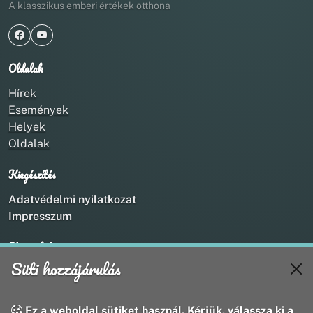
A klasszikus emberi értékek otthona
Oldalak
Hírek
Események
Helyek
Oldalak
Kiegészítés
Adatvédelmi nyilatkozat
Impresszum
Kapcsolat
Süti hozzájárulás
+36 20 211 1888
info@utirany.hu
webmaster@utirany.hu
Ez a weboldal sütiket használ. Kérjük, válassza ki a