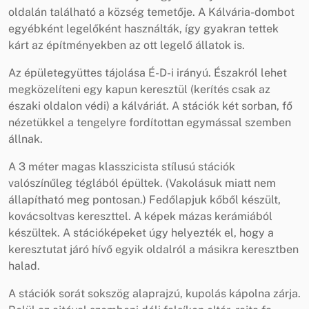
oldalán található a község temetője. A Kálvária-dombot
egyébként legelőként használták, így gyakran tettek
kárt az építményekben az ott legelő állatok is.
Az épületegyüttes tájolása É-D-i irányú. Északról lehet
megközelíteni egy kapun keresztül (kerítés csak az
északi oldalon védi) a kálváriát. A stációk két sorban, fő
nézetükkel a tengelyre fordítottan egymással szemben
állnak.
A 3 méter magas klasszicista stílusú stációk
valószínűleg téglából épültek. (Vakolásuk miatt nem
állapítható meg pontosan.) Fedőlapjuk kőből készült,
kovácsoltvas kereszttel. A képek mázas kerámiából
készültek. A stációképeket úgy helyezték el, hogy a
keresztutat járó hívő egyik oldalról a másikra keresztben
halad.
A stációk sorát sokszög alaprajzú, kupolás kápolna zárja.