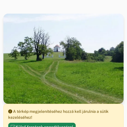
A térkép megjelenítéséhez hozzá kell járulnia a sütik
kezeléséhez!
Külső források engedélyezése!