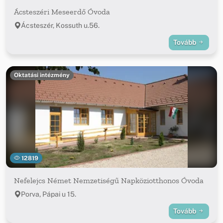
Ácsteszéri Meseerdő Óvoda
Ácsteszér, Kossuth u.56.
Tovább
Oktatási intézmény
12819
Nefelejcs Német Nemzetiségű Napköziotthonos Óvoda
Porva, Pápai u 15.
Tovább