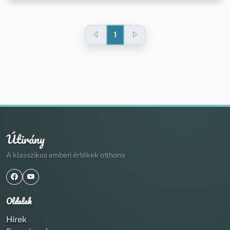
1
Útirány
A klasszikus emberi értékek otthona
Oldalak
Hírek