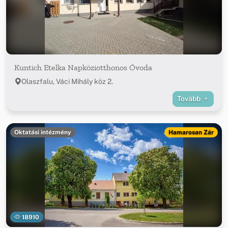
Kuntich Etelka Napköziotthonos Óvoda
Olaszfalu, Váci Mihály köz 2.
Tovább
Oktatási intézmény
Hamarosan Zár
18910