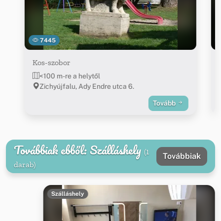
7445
Kos-szobor
<100 m-re a helytől
Zichyújfalu, Ady Endre utca 6.
Tovább
Továbbiak ebből: Szálláshely
(1
Továbbiak
darab)
Szálláshely