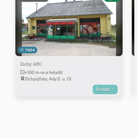
7924
Zichy ABC
<100 m-re a helytől
Zichyújfalu, Ady E. u. 13.
Tovább