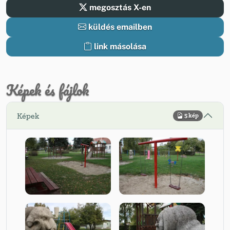
megosztás X-en
küldés emailben
link másolása
Képek és fájlok
Képek
5 kép