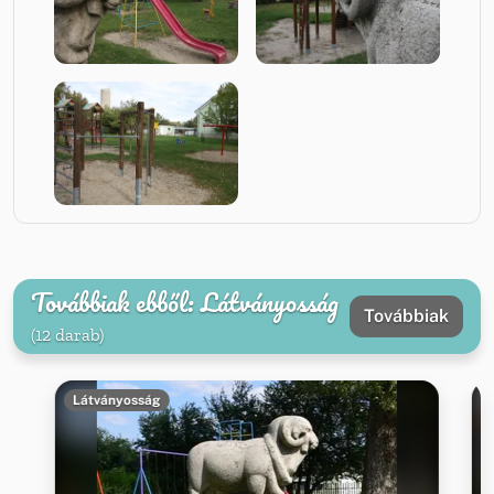
Továbbiak ebből: Látványosság
Továbbiak
(12 darab)
Látványosság