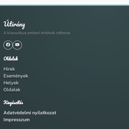
Útirány
A klasszikus emberi értékek otthona
Oldalak
Hírek
Események
Helyek
Oldalak
Kiegészítés
Adatvédelmi nyilatkozat
Impresszum