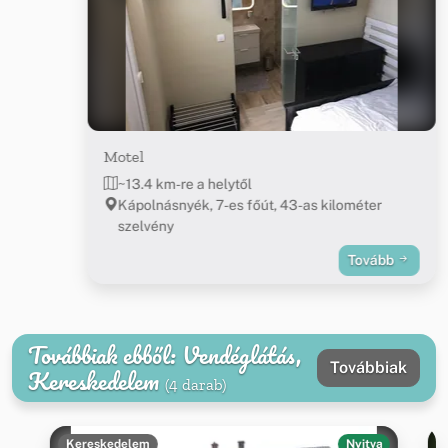
Motel
~13.4 km-re a helytől
Kápolnásnyék, 7-es főút, 43-as kilométer
szelvény
Tovább
Továbbiak ebből: Vendéglátás,
Továbbiak
Kereskedelem
(4 darab)
Kereskedelem
Nyitva