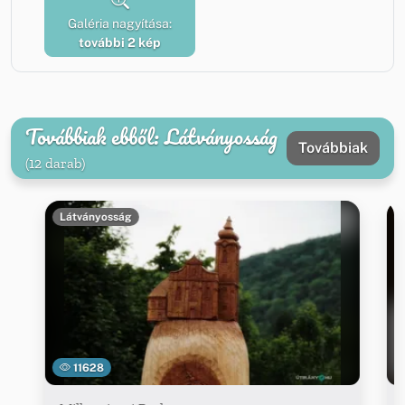
Galéria nagyítása:
további 2 kép
Továbbiak ebből: Látványosság
Továbbiak
(12 darab)
Látványosság
11628