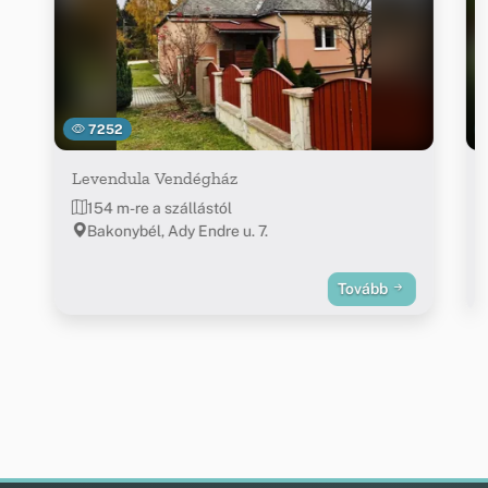
7252
Levendula Vendégház
154 m-re a szállástól
Bakonybél, Ady Endre u. 7.
Tovább