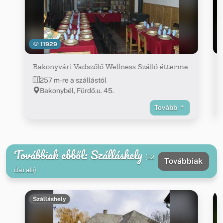
11929
Bakonyvári Vadszőlő Wellness Szálló étterme
257 m-re a szállástól
Bakonybél, Fürdő.u. 45.
Tovább
Továbbiak ebből: Szálláshely
(12
Továbbiak
darab)
Szálláshely