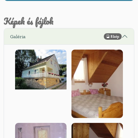
Képek és fájlok
Galéria
8 kép