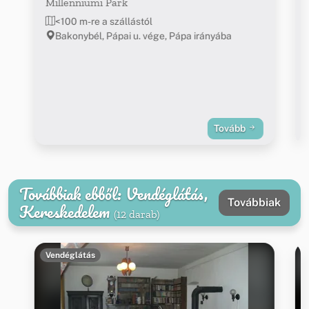
Millenniumi Park
<100 m-re a szállástól
Bakonybél, Pápai u. vége, Pápa irányába
Tovább
Továbbiak ebből: Vendéglátás,
Továbbiak
Kereskedelem
(12 darab)
Vendéglátás