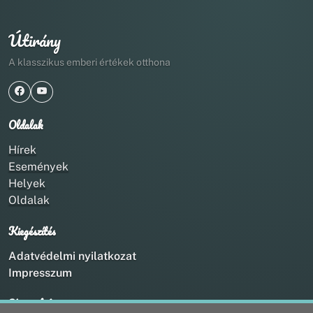
Útirány
A klasszikus emberi értékek otthona
Oldalak
Hírek
Események
Helyek
Oldalak
Kiegészítés
Adatvédelmi nyilatkozat
Impresszum
Kapcsolat