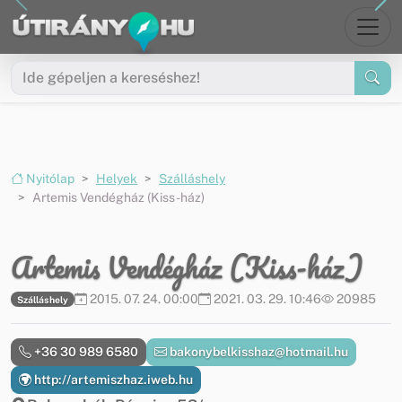
Ugrás a menüre
Ugrás a tartalomra
Nyitólap
Helyek
Szálláshely
Artemis Vendégház (Kiss-ház)
Artemis Vendégház (Kiss-ház)
2015. 07. 24. 00:00
2021. 03. 29. 10:46
20985
Szálláshely
+36 30 989 6580
bakonybelkisshaz@hotmail.hu
http://artemiszhaz.iweb.hu