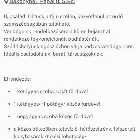
Bakonybél, Pápai u. 53/c.
Új családi házunk a falu szélén, közvetlenül az erdő
szomszédságában található.
Vendégeink rendelkezésére a külön bejárattal
rendelkező légkondicionált padlástér áll.
Szálláshelyünk egész évben várja kedves vendégeinket.
Ideális családoknak, baráti társaságoknak.
Elrendezés:
1 kétágyas szoba, saját fürdővel
1 kétágyas/+1 pótágy/ közös fürdővel
1 négyágyas szoba közös fürdővel
a közös étkezőben televízió, hűtőszekrény, felszerelt
konyhasarok /főzési lehetőség/