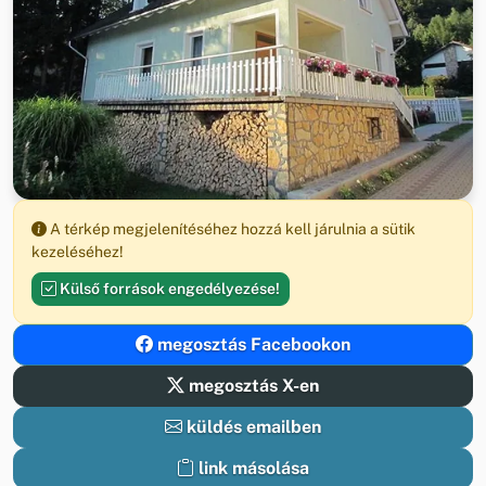
A térkép megjelenítéséhez hozzá kell járulnia a sütik
kezeléséhez!
Külső források engedélyezése!
megosztás Facebookon
megosztás X-en
küldés emailben
link másolása